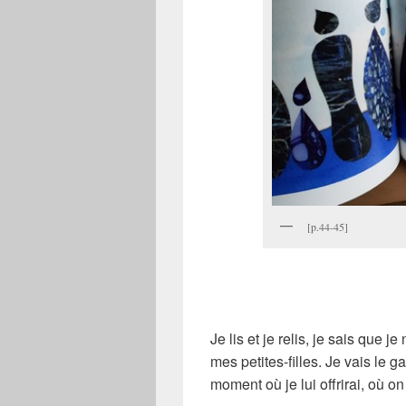
[p.44-45]
Je lis et je relis, je sais que j
mes petites-filles. Je vais le g
moment où je lui offrirai, où on 