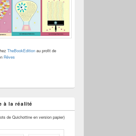
chez
TheBookEdition
au profit de
ion
Rêves
 à la réalité
ots de Quichottine en version papier)