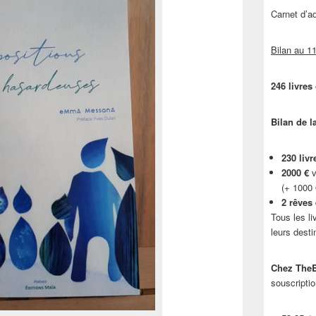
Carnet d’
Bilan au 11
246 livres
Bilan de l
230 livr
2000 €
v
(+ 1000
2 rêves
Tous les li
leurs desti
Chez TheB
souscriptio