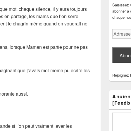
Saisissez 
ue mot, chaque silence, il y aura toujours
abonner à c
es en partage, les mains que l’on serre
chaque nouv
sent le chagrin même quand on voudrait ne
Adresse
e-
mail
15 ans, lorsque Maman est partie pour ne pas
Abon
 imaginant que j’avais moi-même pu écrire les
Rejoignez 
gnorante aussi.
Ancien
[Feedb
mande si l’on peut vraiment laver les