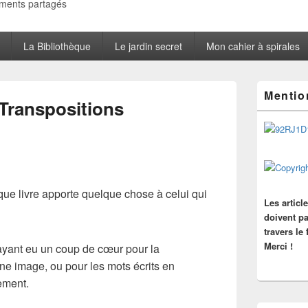
oments partagés
La Bibliothèque
Le jardin secret
Mon cahier à spirales
Zone
Mentio
principale
ranspositions
de
widget
pour
la
barre
latérale
aque livre apporte quelque chose à celui qui
Les articl
doivent pa
travers le
Merci !
 ayant eu un coup de cœur pour la
 une image, ou pour les mots écrits en
ement.