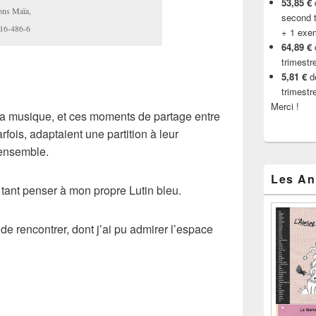
53,85 €
d
ons Maïa,
second t
16-486-6
+ 1 exe
64,89 €
trimestr
5,81 €
de
trimestr
Merci !
 la musique, et ces moments de partage entre
fois, adaptaient une partition à leur
 ensemble.
Les An
 tant penser à mon propre Lutin bleu.
 de rencontrer, dont j’ai pu admirer l’espace