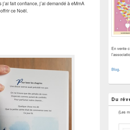
is j’ai fait confiance, j’ai demandé à eMmA
ffrir ce Noël.
En vente 
l’associat
Blog
.
Du rêve
(Les m