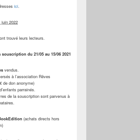
adresses
ici
.
 juin 2022
ont trouvé leurs lecteurs.
a souscription du 21/05 au 15/06 2021
es
vendus.
ersés à l’association Rêves
 € de don anonyme)
d’enfants parrainés.
vres de la souscription sont parvenus à
nataires.
ookEdition
(achats directs hors
n)