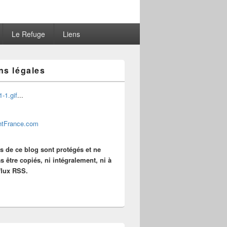
Le Refuge
Liens
ns légales
...
es de ce blog sont protégés et ne
s être copiés, ni intégralement, ni à
 flux RSS.