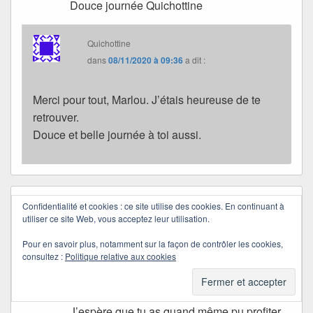
Douce journée Quichottine
Quichottine
dans
08/11/2020 à 09:36
a dit :
Merci pour tout, Marlou. J’étais heureuse de te
retrouver.
Douce et belle journée à toi aussi.
Confidentialité et cookies : ce site utilise des cookies. En continuant à
Emmanuelle
dans
03/11/2020 à 12:48
a dit :
utiliser ce site Web, vous acceptez leur utilisation.
Bonjour Quichottine,
merci pour cette belle photo. Je rejoins les
Pour en savoir plus, notamment sur la façon de contrôler les cookies,
consultez :
Politique relative aux cookies
commentaires pour dire que chaque rayon
de soleil est à mettre à l’honneur, en
particulier en ce moment !
J’espère que tu as quand même pu profiter