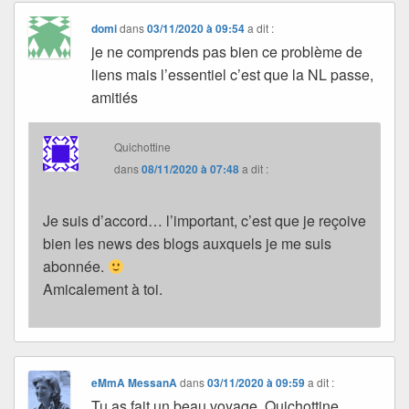
domi
dans
03/11/2020 à 09:54
a dit :
je ne comprends pas bien ce problème de
liens mais l’essentiel c’est que la NL passe,
amitiés
Quichottine
dans
08/11/2020 à 07:48
a dit :
Je suis d’accord… l’important, c’est que je reçoive
bien les news des blogs auxquels je me suis
abonnée.
Amicalement à toi.
eMmA MessanA
dans
03/11/2020 à 09:59
a dit :
Tu as fait un beau voyage, Quichottine.