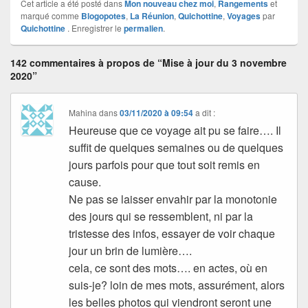
Cet article a été posté dans
Mon nouveau chez moi
,
Rangements
et
marqué comme
Blogopotes
,
La Réunion
,
Quichottine
,
Voyages
par
Quichottine
. Enregistrer le
permalien
.
142 commentaires à propos de “Mise à jour du 3 novembre
2020”
Mahina
dans
03/11/2020 à 09:54
a dit :
Heureuse que ce voyage ait pu se faire…. Il
suffit de quelques semaines ou de quelques
jours parfois pour que tout soit remis en
cause.
Ne pas se laisser envahir par la monotonie
des jours qui se ressemblent, ni par la
tristesse des infos, essayer de voir chaque
jour un brin de lumière….
cela, ce sont des mots…. en actes, où en
suis-je? loin de mes mots, assurément, alors
les belles photos qui viendront seront une