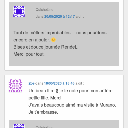
Quichottine
dans
20/05/2020 à 12:17
a dit :
Tant de métiers improbables… nous pourrions
encore en ajouter.
Bises et douce journée RenéeL
Merci pour tout.
Zoé
dans
18/05/2020 à 15:46
a dit :
Un beau titre § je le note pour mon arrière
petite fille. Merci
J’avais beaucoup aimé ma visite à Murano.
Je t’embrasse.
Quichottine