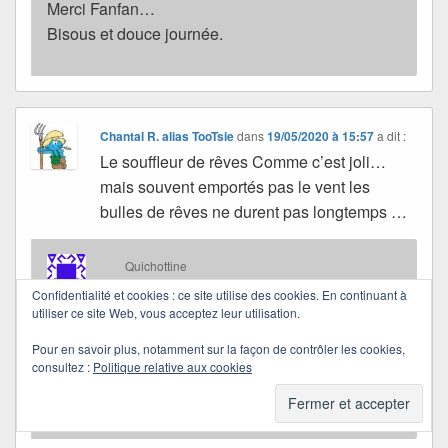
Merci Fanfan…
Bisous et douce journée.
Chantal R. alias TooTsie
dans
19/05/2020 à 15:57
a dit :
Le souffleur de rêves Comme c’est joli…
mais souvent emportés pas le vent les
bulles de rêves ne durent pas longtemps …
Quichottine
dans
20/05/2020 à 12:26
a dit :
Confidentialité et cookies : ce site utilise des cookies. En continuant à
utiliser ce site Web, vous acceptez leur utilisation.
Heureuse de te retrouver…
Pour en savoir plus, notamment sur la façon de contrôler les cookies,
consultez :
Politique relative aux cookies
Tu as raison, elles ne durent pas longtemps, mais
certains arrivent à réaliser le leur…