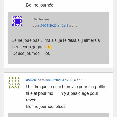
Bonne journée
Quichottine
dans
20/05/2020 à 12:18
a dit :
Je ne joue pas… mais si je le faisais, j’aimerais
beaucoup gagner.
Douce journée, Tiot.
danièle
dans
18/05/2020 à 17:06
a dit :
Un titre que je note bien vite pour ma petite
fille et pour moi , il n’y a pas d’âge pour
rêver.
Bonne journée, bises