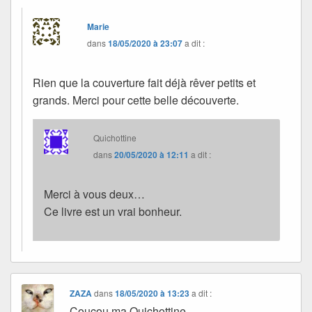
Marie
dans
18/05/2020 à 23:07
a dit :
Rien que la couverture fait déjà rêver petits et
grands. Merci pour cette belle découverte.
Quichottine
dans
20/05/2020 à 12:11
a dit :
Merci à vous deux…
Ce livre est un vrai bonheur.
ZAZA
dans
18/05/2020 à 13:23
a dit :
Coucou ma Quichottine,