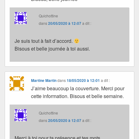
Quichottine
dans
20/05/2020 à 12:07
a dit :
Je suis tout à fait d’accord.
Bisous et belle journée à toi aussi.
Martine Martin
dans
18/05/2020 à 12:01
a dit :
J’aime beaucoup la couverture. Merci pour
cette information. Bisous et belle semaine.
Quichottine
dans
20/05/2020 à 12:07
a dit :
Merci à toi pour ta présence et tes mots.