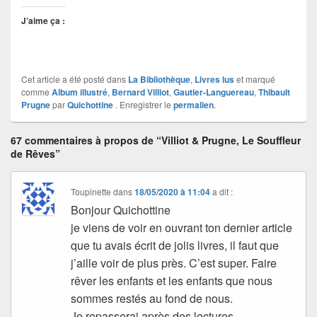
J’aime ça :
Cet article a été posté dans
La Bibliothèque
,
Livres lus
et marqué
comme
Album illustré
,
Bernard Villiot
,
Gautier-Languereau
,
Thibault
Prugne
par
Quichottine
. Enregistrer le
permalien
.
67 commentaires à propos de “Villiot & Prugne, Le Souffleur
de Rêves”
Toupinette
dans
18/05/2020 à 11:04
a dit :
Bonjour Quichottine
je viens de voir en ouvrant ton dernier article
que tu avais écrit de jolis livres, il faut que
j’aille voir de plus près. C’est super. Faire
rêver les enfants et les enfants que nous
sommes restés au fond de nous.
Je repasserai après des lectures.