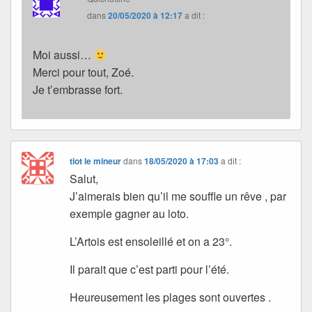
dans
20/05/2020 à 12:17
a dit :
Moi aussi…
Merci pour tout, Zoé.
Je t’embrasse fort.
tiot le mineur
dans
18/05/2020 à 17:03
a dit :
Salut,
J’aimerais bien qu’il me souffle un rêve , par
exemple gagner au loto.
L’Artois est ensoleillé et on a 23°.
Il parait que c’est parti pour l’été.
Heureusement les plages sont ouvertes .