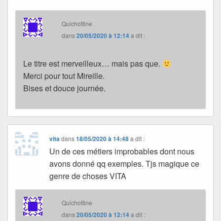
Quichottine
dans
20/05/2020 à 12:14
a dit :
Le titre est merveilleux… mais pas que.
Merci pour tout Mireille.
Bises et douce journée.
vita
dans
18/05/2020 à 14:48
a dit :
Un de ces métiers improbables dont nous
avons donné qq exemples. Tjs magique ce
genre de choses VITA
Quichottine
dans
20/05/2020 à 12:14
a dit :