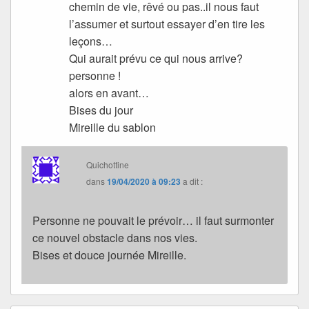
chemin de vie, rêvé ou pas..il nous faut
l’assumer et surtout essayer d’en tire les
leçons…
Qui aurait prévu ce qui nous arrive?
personne !
alors en avant…
Bises du jour
Mireille du sablon
Quichottine
dans
19/04/2020 à 09:23
a dit :
Personne ne pouvait le prévoir… il faut surmonter
ce nouvel obstacle dans nos vies.
Bises et douce journée Mireille.