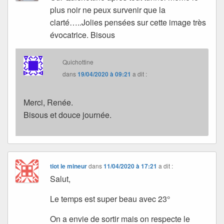
plus noir ne peux survenir que la
clarté…..Jolies pensées sur cette image très
évocatrice. Bisous
Quichottine
dans
19/04/2020 à 09:21
a dit :
Merci, Renée.
Bisous et douce journée.
tiot le mineur
dans
11/04/2020 à 17:21
a dit :
Salut,
Le temps est super beau avec 23°
On a envie de sortir mais on respecte le