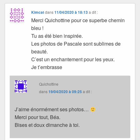
Kimcat
dans
11/04/2020 à 18:13
a dit :
Merci Quichottine pour ce superbe chemin
bleu !
Tu as été bien inspirée.
Les photos de Pascale sont sublimes de
beauté.
C’est un enchantement pour les yeux.
Je t’embrasse
Quichottine
dans
19/04/2020 à 09:25
a dit :
J’aime énormément ses photos…
Merci pour tout, Béa.
Bises et doux dimanche à toi.