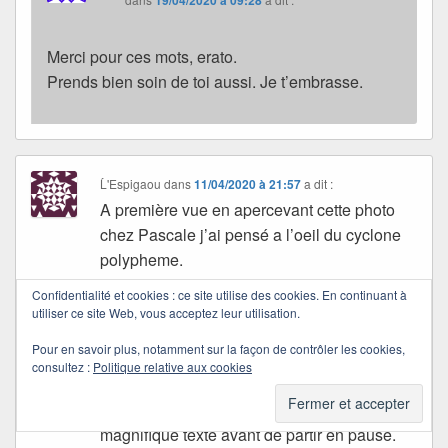
19/04/2020 à 09:28
Merci pour ces mots, erato.
Prends bien soin de toi aussi. Je t’embrasse.
Ĺ'Espigaou
dans
11/04/2020 à 21:57
a dit :
A première vue en apercevant cette photo
chez Pascale j’ai pensé a l’oeil du cyclone
polypheme.
Je ne suis pas sûre que son unique oeil soit
Confidentialité et cookies : ce site utilise des cookies. En continuant à
bleu.
utiliser ce site Web, vous acceptez leur utilisation.
Ta vue est beaucoup plus poétique.
Pour en savoir plus, notamment sur la façon de contrôler les cookies,
J’aime l’idée de ton chemin, celui-ci pourrait
consultez :
Politique relative aux cookies
être un labyrinthe.
J’espère que Pascale aura pu lire ce
magnifique texte avant de partir en pause.