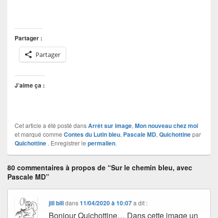
Partager :
Partager
J’aime ça :
Cet article a été posté dans
Arrêt sur image
,
Mon nouveau chez moi
et marqué comme
Contes du Lutin bleu
,
Pascale MD
,
Quichottine
par
Quichottine
. Enregistrer le
permalien
.
80 commentaires à propos de “Sur le chemin bleu, avec
Pascale MD”
jill bill
dans
11/04/2020 à 10:07
a dit :
Bonjour Quichottine… Dans cette image un