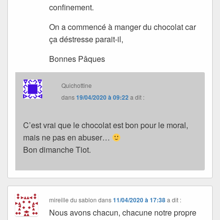
confinement.
On a commencé à manger du chocolat car
ça déstresse parait-il,
Bonnes Pâques
Quichottine
dans
19/04/2020 à 09:22
a dit :
C’est vrai que le chocolat est bon pour le moral,
mais ne pas en abuser…
Bon dimanche Tiot.
mireille du sablon
dans
11/04/2020 à 17:38
a dit :
Nous avons chacun, chacune notre propre