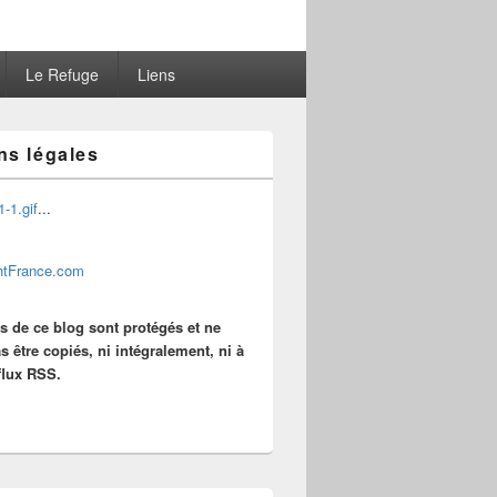
Le Refuge
Liens
ns légales
...
es de ce blog sont protégés et ne
s être copiés, ni intégralement, ni à
 flux RSS.