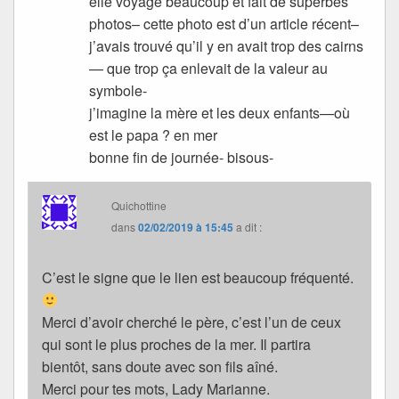
elle voyage beaucoup et fait de superbes
photos– cette photo est d’un article récent–
j’avais trouvé qu’il y en avait trop des cairns
— que trop ça enlevait de la valeur au
symbole-
j’imagine la mère et les deux enfants—où
est le papa ? en mer
bonne fin de journée- bisous-
Quichottine
dans
02/02/2019 à 15:45
a dit :
C’est le signe que le lien est beaucoup fréquenté.
Merci d’avoir cherché le père, c’est l’un de ceux
qui sont le plus proches de la mer. Il partira
bientôt, sans doute avec son fils aîné.
Merci pour tes mots, Lady Marianne.