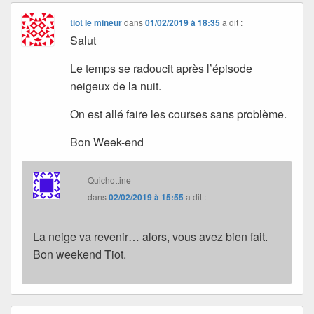
tiot le mineur
dans
01/02/2019 à 18:35
a dit :
Salut
Le temps se radoucit après l’épisode
neigeux de la nuit.
On est allé faire les courses sans problème.
Bon Week-end
Quichottine
dans
02/02/2019 à 15:55
a dit :
La neige va revenir… alors, vous avez bien fait.
Bon weekend Tiot.