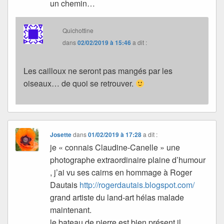
un chemin…
Quichottine
dans
02/02/2019 à 15:46
a dit :
Les cailloux ne seront pas mangés par les
oiseaux… de quoi se retrouver.
Josette
dans
01/02/2019 à 17:28
a dit :
je « connais Claudine-Canelle » une
photographe extraordinaire plaine d’humour
, j’ai vu ses cairns en hommage à Roger
Dautais
http://rogerdautais.blogspot.com/
grand artiste du land-art hélas malade
maintenant.
le bateau de pierre est bien présent il