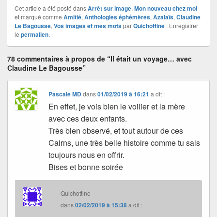
Cet article a été posté dans
Arrêt sur image
,
Mon nouveau chez moi
et marqué comme
Amitié
,
Anthologies éphémères
,
Azalaïs
,
Claudine
Le Bagousse
,
Vos images et mes mots
par
Quichottine
. Enregistrer
le
permalien
.
78 commentaires à propos de “Il était un voyage… avec
Claudine Le Bagousse”
Pascale MD
dans
01/02/2019 à 16:21
a dit :
En effet, je vois bien le voilier et la mère
avec ces deux enfants.
Très bien observé, et tout autour de ces
Cairns, une très belle histoire comme tu sais
toujours nous en offrir.
Bises et bonne soirée
Quichottine
dans
02/02/2019 à 15:38
a dit :