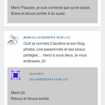
Merci Pascale, je suis contente que ça te plaise.
Bises et douce soirée à toi aussi.
jill bill
dans
01/02/2019 à 16:25
a dit :
Ouiii je connais Claudine et son blog
photos, une passionnée et ses beaux
partages… merci à vous deux, je vous
embrasse, jill
Quichottine
dans
02/02/2019 à 15:39
a dit :
Merci jill.
Bisous et douce soirée.