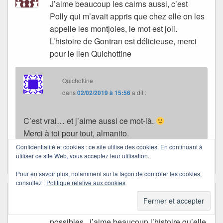
J’aime beaucoup les cairns aussi, c’est
Polly qui m’avait appris que chez elle on les
appelle les montjoies, le mot est joli.
L’histoire de Gontran est délicieuse, merci
pour le lien Quichottine
Quichottine
dans
02/02/2019 à 15:56
a dit :
C’est vrai… et j’aime aussi ce mot-là.
Merci à toi pour tout, almanito.
Polly me manque.
Confidentialité et cookies : ce site utilise des cookies. En continuant à
utiliser ce site Web, vous acceptez leur utilisation.
Pour en savoir plus, notamment sur la façon de contrôler les cookies,
consultez :
Politique relative aux cookies
jazzy57
dans
01/02/2019 à 20:42
a dit :
Une photo qui ouvre la page du livre des
possibles , j’aime beaucoup l’histoire qu’elle