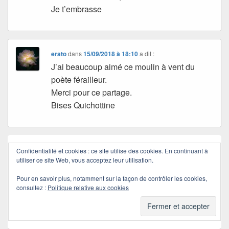
Je t’embrasse
erato
dans
15/09/2018 à 18:10
a dit :
J’ai beaucoup aimé ce moulin à vent du
poète férailleur.
Merci pour ce partage.
Bises Quichottine
Navigation
Confidentialité et cookies : ce site utilise des cookies. En continuant à
de
Article
←
Précédent
utiliser ce site Web, vous acceptez leur utilisation.
l’article
Travesti
précédent :
Pour en savoir plus, notamment sur la façon de contrôler les cookies,
consultez :
Politique relative aux cookies
Article
Suivant
→
Dans mon jardin il y a…
suivant :