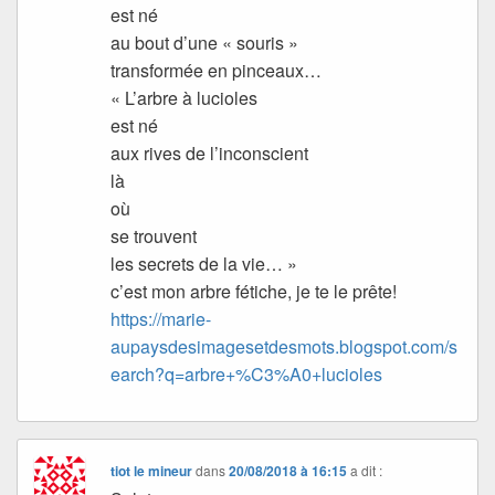
est né
au bout d’une « souris »
transformée en pinceaux…
« L’arbre à lucioles
est né
aux rives de l’inconscient
là
où
se trouvent
les secrets de la vie… »
c’est mon arbre fétiche, je te le prête!
https://marie-
aupaysdesimagesetdesmots.blogspot.com/s
earch?q=arbre+%C3%A0+lucioles
tiot le mineur
dans
20/08/2018 à 16:15
a dit :