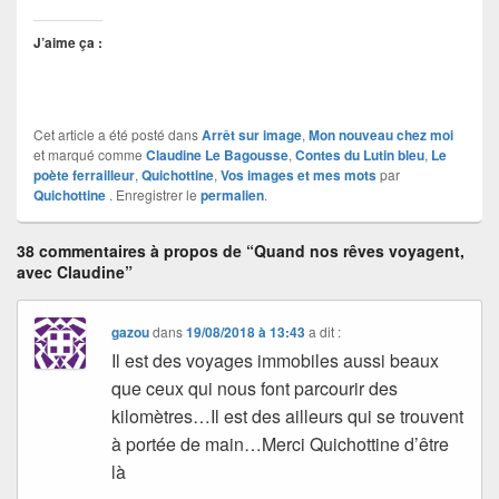
J’aime ça :
Cet article a été posté dans
Arrêt sur image
,
Mon nouveau chez moi
et marqué comme
Claudine Le Bagousse
,
Contes du Lutin bleu
,
Le
poète ferrailleur
,
Quichottine
,
Vos images et mes mots
par
Quichottine
. Enregistrer le
permalien
.
38 commentaires à propos de “Quand nos rêves voyagent,
avec Claudine”
gazou
dans
19/08/2018 à 13:43
a dit :
Il est des voyages immobiles aussi beaux
que ceux qui nous font parcourir des
kilomètres…Il est des ailleurs qui se trouvent
à portée de main…Merci Quichottine d’être
là