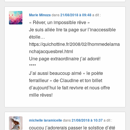
Marie Minoza
dans
21/08/2018 à 09:48
a dit :
« Rêver, un impossible rêve »
Je suis allée lire ta page sur l’inaccessible
étoile…
https://quichottine.fr/2008/02/lhommedelama
nchajacquesbrel.html
Une page extraordinaire j’ai adoré!
****
J’ai aussi beaucoup aimé « le poète
ferrailleur » de Claudine et ton billet
d’aujourd’hui le fait revivre et nous offre
mille rêves!
michelle laramicelle
dans
21/08/2018 à 10:37
a dit :
coucou j’adorerais passer le solstice d’été