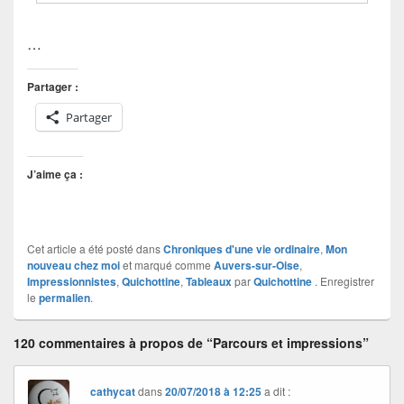
…
Partager :
Partager
J’aime ça :
Cet article a été posté dans
Chroniques d'une vie ordinaire
,
Mon
nouveau chez moi
et marqué comme
Auvers-sur-Oise
,
Impressionnistes
,
Quichottine
,
Tableaux
par
Quichottine
. Enregistrer
le
permalien
.
120 commentaires à propos de “Parcours et impressions”
cathycat
dans
20/07/2018 à 12:25
a dit :