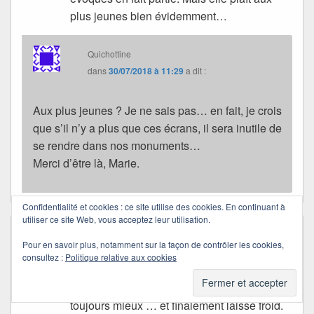
plus jeunes bien évidemment…
Quichottine
dans
30/07/2018 à 11:29
a dit :
Aux plus jeunes ? Je ne sais pas… en fait, je crois
que s’il n’y a plus que ces écrans, il sera inutile de
se rendre dans nos monuments…
Merci d’être là, Marie.
Confidentialité et cookies : ce site utilise des cookies. En continuant à
utiliser ce site Web, vous acceptez leur utilisation.
durgalola
dans
20/07/2018 à 15:42
a dit :
Pour en savoir plus, notamment sur la façon de contrôler les cookies,
Tu me fais souvenir de Arles où l’ombre de
consultez :
Politique relative aux cookies
Van Gogh adoucit la ville.
Il existe ce besoin de faire toujours différent,
toujours mieux … et finalement laisse froid.