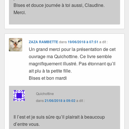
Bises et douce journée à toi aussi, Claudine.
Merci.
ZAZA RAMBETTE
dans
19/06/2018 à 07:51
a dit :
Un grand merci pour la présentation de cet
ouvrage ma Quichottine. Ce livre semble
magnifiquement illustré. Pas étonnant qu’il
ait plu à ta petite fille.
Bises et bon mardi
Quichottine
dans
21/06/2018 à 09:02
a dit :
Il l’est et je suis sûre qu’il plairait à beaucoup
d’entre vous.