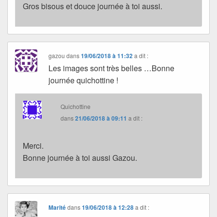
Gros bisous et douce journée à toi aussi.
gazou
dans
19/06/2018 à 11:32
a dit :
Les images sont très belles …Bonne
journée quichottine !
Quichottine
dans
21/06/2018 à 09:11
a dit :
Merci.
Bonne journée à toi aussi Gazou.
Marité
dans
19/06/2018 à 12:28
a dit :