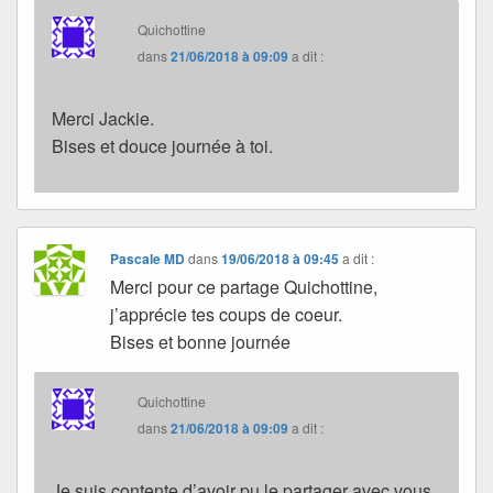
Quichottine
dans
21/06/2018 à 09:09
a dit :
Merci Jackie.
Bises et douce journée à toi.
Pascale MD
dans
19/06/2018 à 09:45
a dit :
Merci pour ce partage Quichottine,
j’apprécie tes coups de coeur.
Bises et bonne journée
Quichottine
dans
21/06/2018 à 09:09
a dit :
Je suis contente d’avoir pu le partager avec vous.