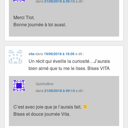
dans
21/06/2018 à 09:13
a dit :
Merci Tiot.
Bonne journée à toi aussi.
vita
dans
19/06/2018 à 18:06
a dit :
Un récit qui éveille la curiosité…J’aurais
bien aimé que tu me le lises. Bises VITA
Quichottine
dans
21/06/2018 à 09:14
a dit :
C’est avec joie que je l’aurais fait.
Bises et douce journée Vita.