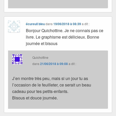
écureuil bleu
dans
19/06/2018 à 08:39
a dit :
Bonjour Quichottine. Je ne connais pas ce
livre. Le graphisme est délicieux. Bonne
journée et bisous
Quichottine
dans
21/06/2018 à 09:08
a dit :
J’en montre très peu, mais si un jour tu as
l’occasion de le feuilleter, ce serait un beau
cadeau pour tes petits-enfants.
Bisous et douce journée.