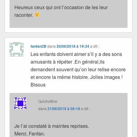
Heureux ceux qui ont l’occasion de les leur
raconter.
fanfan2B
dans
20/06/2018 à 19:34
a dit :
Les enfants doivent aimer s’il y a des sons
amusants à répéter .En général,ils
demandent souvent qu’on leur relise encore
et encore la même histoire. Jolies images !
Bisous
Quichottine
dans
21/06/2018 à 09:18
a dit :
Je l’ai constaté à maintes reprises.
Merci, Fanfan.