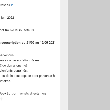
adresses
ici
.
 juin 2022
ont trouvé leurs lecteurs.
a souscription du 21/05 au 15/06 2021
es
vendus.
ersés à l’association Rêves
 € de don anonyme)
d’enfants parrainés.
vres de la souscription sont parvenus à
nataires.
ookEdition
(achats directs hors
n)