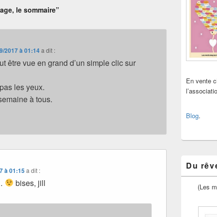
age, le sommaire”
9/2017 à 01:14
a dit :
 être vue en grand d’un simple clic sur
En vente 
pas les yeux.
l’associat
semaine à tous.
Blog
.
Du rêve
7 à 01:15
a dit :
n…
bises, jill
(Les m