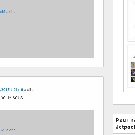
7:59
a dit :
/2017 à 06:19
a dit :
ne. Bisous.
Pour ne
Jetpac
7:59
a dit :