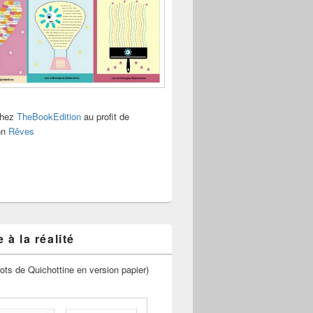
chez
TheBookEdition
au profit de
ion
Rêves
 à la réalité
ots de Quichottine en version papier)