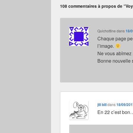
108 commentaires à propos de “Voy
Quichottine
dans
18/0
Chaque page peut
l’image.
Ne vous abîmez 
Bonne nouvelle 
jill bill
dans
18/09/201
En 22 c’est bo