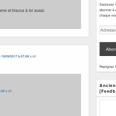
Saisissez 
ine et bisous à toi aussi.
abonner à c
chaque nouv
Adresse
e-
mail
Abon
s
18/09/2017 à 07:08
a dit :
Rejoignez 
Ancien
[Feedb
8:00
a dit :