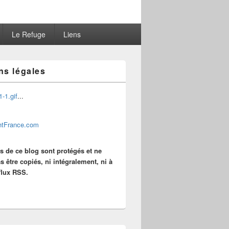
Le Refuge
Liens
ns légales
...
es de ce blog sont protégés et ne
s être copiés, ni intégralement, ni à
 flux RSS.