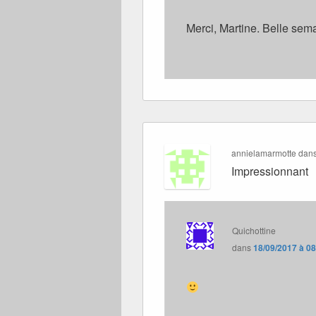
Merci, Martine. Belle sema
annielamarmotte
dan
Impressionnant
Quichottine
dans
18/09/2017 à 0