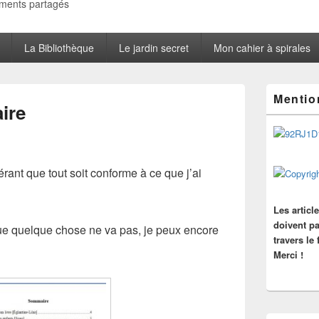
oments partagés
La Bibliothèque
Le jardin secret
Mon cahier à spirales
Zone
Mentio
principale
ire
de
widget
pour
la
barre
rant que tout soit conforme à ce que j’ai
latérale
Les articl
doivent pa
ue quelque chose ne va pas, je peux encore
travers le
Merci !