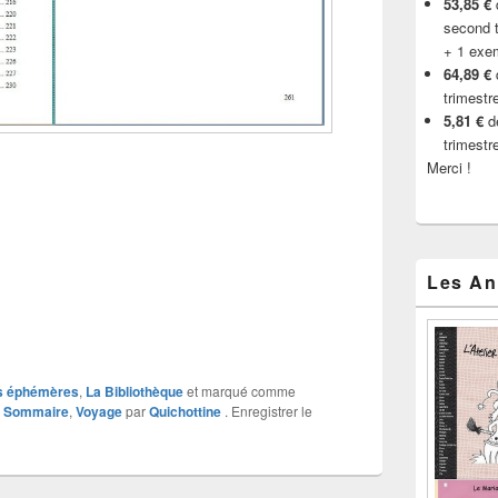
53,85 €
d
second t
+ 1 exe
64,89 €
trimestr
5,81 €
de
trimestr
Merci !
Les An
s éphémères
,
La Bibliothèque
et marqué comme
,
Sommaire
,
Voyage
par
Quichottine
. Enregistrer le