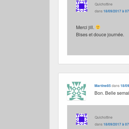
Quichottine
dans
18/09/2017 à 0
Merci jill.
Bises et douce journée.
Martine85
dans
18/09
Bon. Belle semai
Quichottine
dans
18/09/2017 à 0