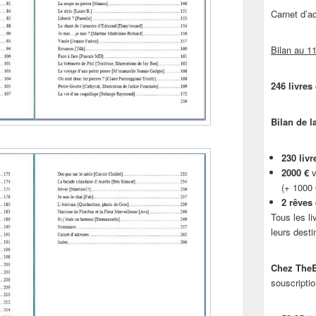
Carnet d’
Bilan au 11
246 livres
Bilan de l
230 livr
2000 €
v
(+ 1000
2 rêves
Tous les li
leurs desti
Chez TheB
souscriptio