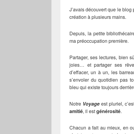
J’avais découvert que le blog 
création à plusieurs mains.
Depuis, la petite bibliothéca
ma préoccupation première.
Partager, ses lectures, bien s
joies… et partager ses rêv
d’effacer, un à un, les barre
s’envoler du quotidien pas tou
bleu qui existe toujours derri
Notre
Voyage
est pluriel, c’e
amitié
, il est
générosité
.
Chacun a fait au mieux, en o