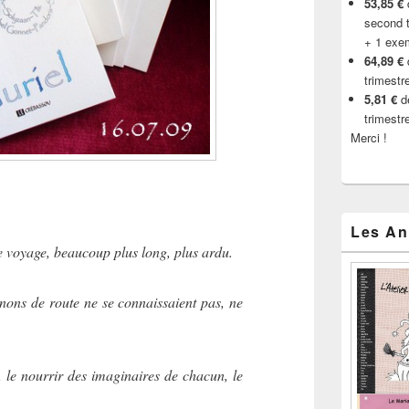
53,85 €
d
second t
+ 1 exe
64,89 €
trimestr
5,81 €
de
trimestr
Merci !
Les An
re voyage, beaucoup plus long, plus ardu.
ons de route ne se connaissaient pas, ne
s, le nourrir des imaginaires de chacun, le