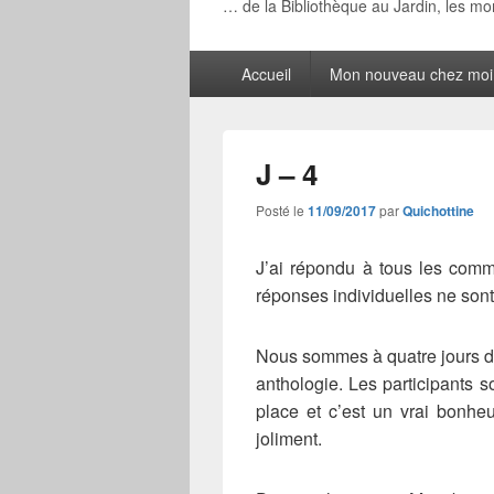
… de la Bibliothèque au Jardin, les m
Menu
Accueil
Mon nouveau chez moi
principal
J – 4
Posté le
11/09/2017
par
Quichottine
J’ai répondu à tous les comm
réponses individuelles ne sont
Nous sommes à quatre jours de
anthologie. Les participants 
place et c’est un vrai bonhe
joliment.