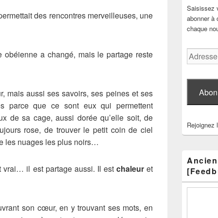
Saisissez 
permettait des rencontres merveilleuses, une
abonner à c
chaque nouv
Adresse
ire obéienne a changé, mais le partage reste
e-
mail
Abon
ûr, mais aussi ses savoirs, ses peines et ses
es parce que ce sont eux qui permettent
aux de sa cage, aussi dorée qu’elle soit, de
Rejoignez 
jours rose, de trouver le petit coin de ciel
ère les nuages les plus noirs…
Ancien
st vrai… il est partage aussi. Il est
chaleur
et
[Feedb
uvrant son cœur, en y trouvant ses mots, en