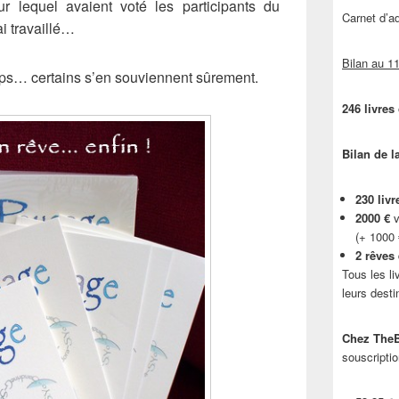
ur lequel avaient voté les participants du
Carnet d’
ai travaillé…
Bilan au 11
emps… certains s’en souviennent sûrement.
246 livres
Bilan de l
230 livr
2000 €
v
(+ 1000
2 rêves
Tous les li
leurs desti
Chez TheB
souscriptio