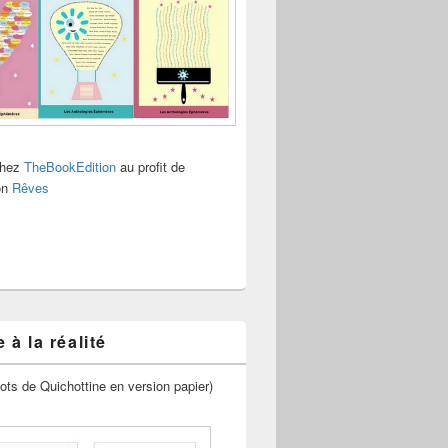
chez
TheBookEdition
au profit de
ion
Rêves
 à la réalité
ots de Quichottine en version papier)