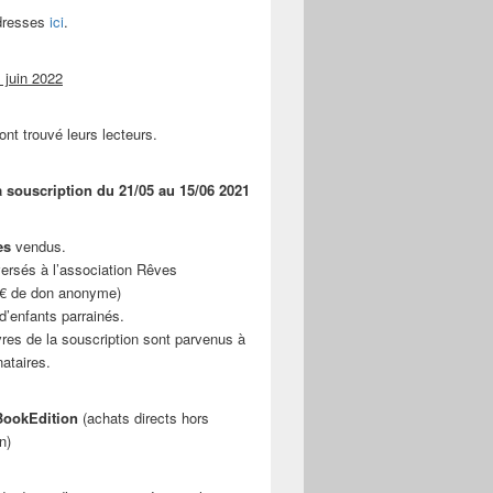
adresses
ici
.
 juin 2022
ont trouvé leurs lecteurs.
a souscription du 21/05 au 15/06 2021
es
vendus.
ersés à l’association Rêves
 € de don anonyme)
d’enfants parrainés.
vres de la souscription sont parvenus à
nataires.
ookEdition
(achats directs hors
n)