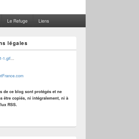
Le Refuge
Liens
ns légales
...
es de ce blog sont protégés et ne
s être copiés, ni intégralement, ni à
 flux RSS.