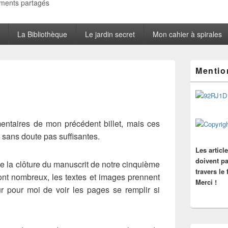
oments partagés
La Bibliothèque
Le jardin secret
Mon cahier à spirales
Zone
Mentio
principale
de
widget
pour
la
barre
entaires de mon précédent billet, mais ces
latérale
 sans doute pas suffisantes.
Les articl
doivent pa
 la clôture du manuscrit de notre cinquième
travers le
sont nombreux, les textes et images prennent
Merci !
ur pour moi de voir les pages se remplir si