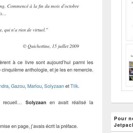
long. Commencé à la fin du mois d’octobre
ois…
, qui n’a rien de virtuel.”
© Quichottine, 15 juillet 2009
èrent à ce livre sont aujourd’hui parmi les
re cinquième anthologie, et je les en remercie.
ndra
,
Gazou
,
Marlou
,
Solyzaan
et
Tilk
.
e recueil…
Solyzaan
en avait réalisé la
Pour ne
Jetpac
mise en page, j’avais écrit la préface.