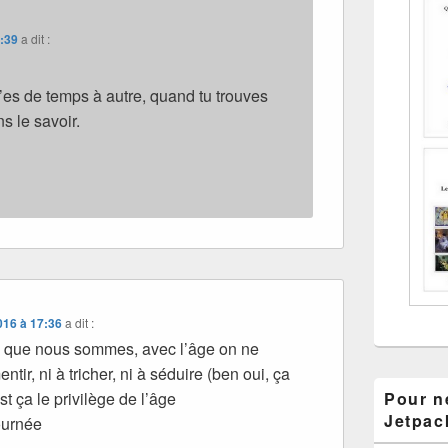
7:39
a dit :
’es de temps à autre, quand tu trouves
s le savoir.
016 à 17:36
a dit :
que nous sommes, avec l’âge on ne
tir, ni à tricher, ni à séduire (ben oui, ça
est ça le privilège de l’âge
Pour ne
Jetpac
ournée