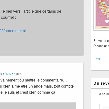
le lien vers l’article que certains de
courriel :
9/03/homme.html
En vente 
l’associat
Blog
.
16 à 17:27
a dit :
s vainement où mettre le commentaire…
Du rêve
is bien aimé être un ange mais, tout compte
me je suis et c’est bien comme ça
(Les m