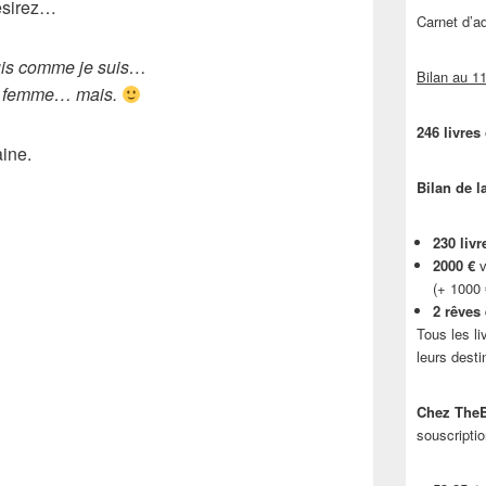
désirez…
Carnet d’
uis comme je suis…
Bilan au 11
 femme… mais.
246 livres
ine.
Bilan de l
230 livr
2000 €
v
(+ 1000
2 rêves
Tous les li
leurs desti
Chez TheB
souscriptio