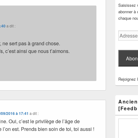
Saisissez 
abonner à c
chaque nouv
7:40
a dit :
Adresse
e-
r, ne sert pas à grand chose.
mail
s, c’est ainsi que nous t’aimons.
Abon
Rejoignez 
Ancien
[Feedb
/09/2016 à 17:41
a dit :
ne. Oui, c’est le privilège de l’âge de
 l’on est. Prends bien soin de toi, toi aussi !