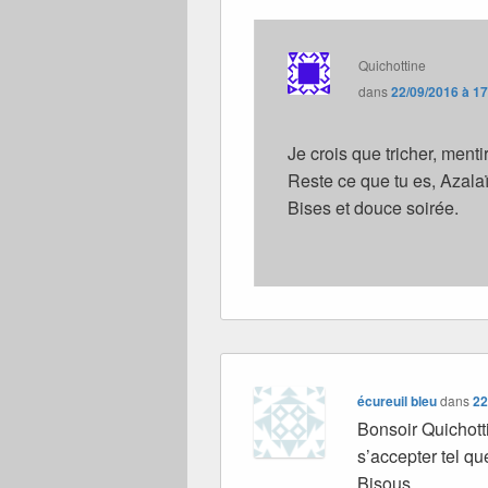
Quichottine
dans
22/09/2016 à 1
Je crois que tricher, menti
Reste ce que tu es, Azalaï
Bises et douce soirée.
écureuil bleu
dans
22
Bonsoir Quichotti
s’accepter tel que
Bisous