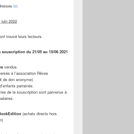
adresses
ici
.
 juin 2022
ont trouvé leurs lecteurs.
a souscription du 21/05 au 15/06 2021
es
vendus.
ersés à l’association Rêves
 € de don anonyme)
d’enfants parrainés.
vres de la souscription sont parvenus à
nataires.
ookEdition
(achats directs hors
n)