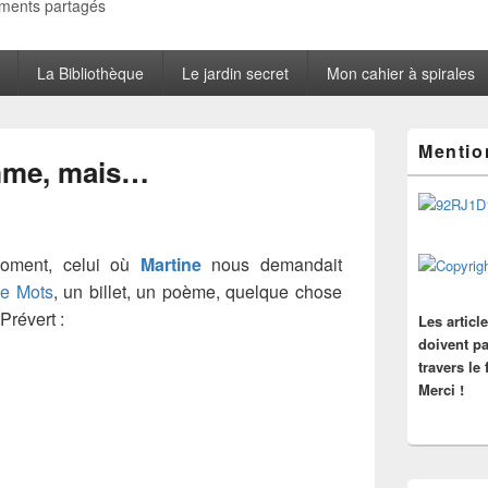
oments partagés
La Bibliothèque
Le jardin secret
Mon cahier à spirales
Zone
Mentio
principale
mme, mais…
de
widget
pour
la
barre
moment, celui où
Martine
nous demandait
latérale
e Mots
, un billet, un poème, quelque chose
Prévert :
Les articl
doivent pa
travers le
Merci !