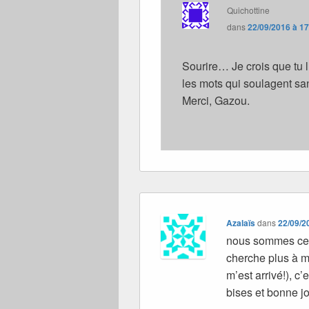
Quichottine
dans
22/09/2016 à 1
Sourire… Je crois que tu l
les mots qui soulagent san
Merci, Gazou.
Azalaïs
dans
22/09/2
nous sommes ce 
cherche plus à men
m’est arrivé!), c’
bises et bonne j