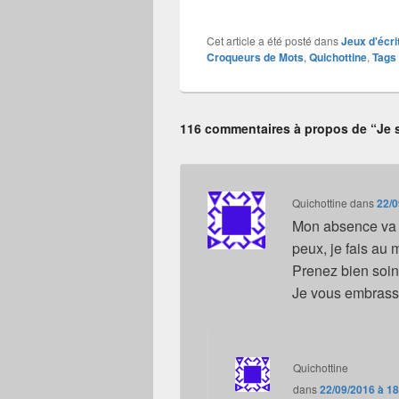
Cet article a été posté dans
Jeux d'écri
Croqueurs de Mots
,
Quichottine
,
Tags 
116 commentaires à propos de “Je
Quichottine
dans
22/0
Mon absence va d
peux, je fais au 
Prenez bien soin
Je vous embrasse
Quichottine
dans
22/09/2016 à 1