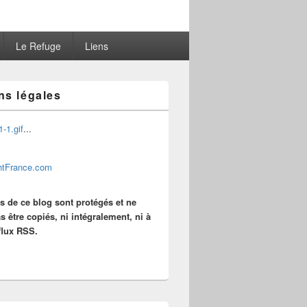
Le Refuge
Liens
ns légales
...
es de ce blog sont protégés et ne
s être copiés, ni intégralement, ni à
 flux RSS.