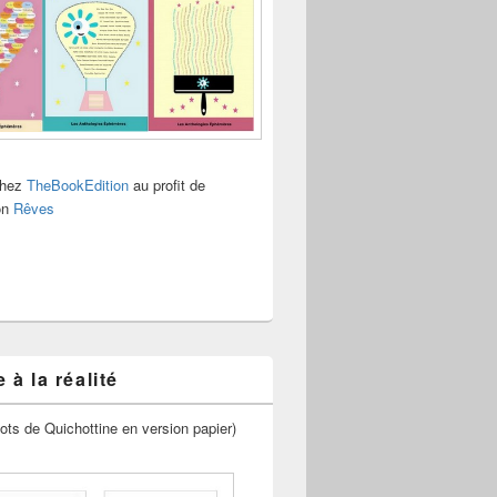
chez
TheBookEdition
au profit de
ion
Rêves
 à la réalité
ots de Quichottine en version papier)