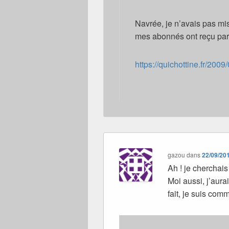
Navrée, je n’avais pas mis 
mes abonnés ont reçu par 
https://quichottine.fr/200
gazou
dans
22/09/20
Ah ! je cherchai
Moi aussi, j’aura
fait, je suis com