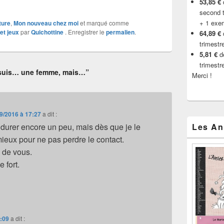
53,85 €
d
second t
+ 1 exe
ture
,
Mon nouveau chez moi
et marqué comme
et jeux
par
Quichottine
. Enregistrer le
permalien
.
64,89 €
trimestr
5,81 €
de
trimestr
 suis… une femme, mais…”
Merci !
9/2016 à 17:27
a dit :
urer encore un peu, mais dès que je le
Les An
mieux pour ne pas perdre le contact.
 de vous.
 fort.
8:09
a dit :