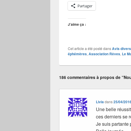
Partager
J’aime ça :
Cet article a été posté dans
Avis divers
éphémères
,
Association Rêves
,
Le M
186 commentaires à propos de “Nouv
Livia
dans
25/04/2016
Une belle réussit
ces derniers se r
Je suis partante