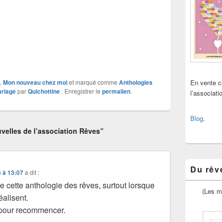
,
Mon nouveau chez moi
et marqué comme
Anthologies
En vente 
ariage
par
Quichottine
. Enregistrer le
permalien
.
l’associat
Blog
.
elles de l’association Rêves”
Du rêve
 à 13:07
a dit :
e cette anthologie des rêves, surtout lorsque
(Les m
éalisent.
 pour recommencer.