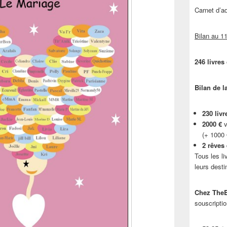
Carnet d’
Bilan au 11
246 livres
Bilan de l
230 livr
2000 €
v
(+ 1000
2 rêves
Tous les li
leurs desti
Chez TheB
souscriptio