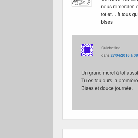
nous remercier, e
toi et… à tous qu
bises
Quichottine
dans
27/04/2016 à 0
Un grand merci à toi aussi, 
Tu es toujours la première 
Bises et douce journée.