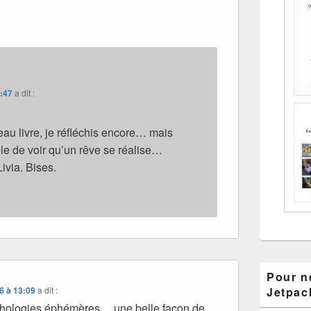
8:47
a dit :
eau livre, je réfléchis encore… mais
ble de voir qu’un rêve se réalise…
Livia. Bises.
Pour ne
6 à 13:09
a dit :
Jetpac
nthologies éphémères… une belle façon de