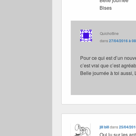
Belle journée
Bises
Quichottine
dans
27/04/2016 à 0
Pour ce qui est d’un nouv
c’est vrai que c’est agréa
Belle journée à toi aussi, 
jill bill
dans
25/04/201
Oui lu sur les a