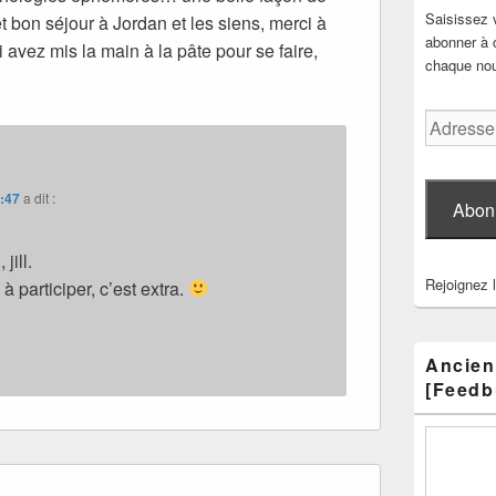
Saisissez 
t bon séjour à Jordan et les siens, merci à
abonner à c
i avez mis la main à la pâte pour se faire,
chaque nouv
Adresse
e-
mail
8:47
a dit :
Abon
jill.
Rejoignez 
à participer, c’est extra.
Ancien
[Feedb