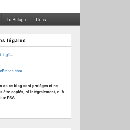
Le Refuge
Liens
ns légales
...
es de ce blog sont protégés et ne
s être copiés, ni intégralement, ni à
 flux RSS.