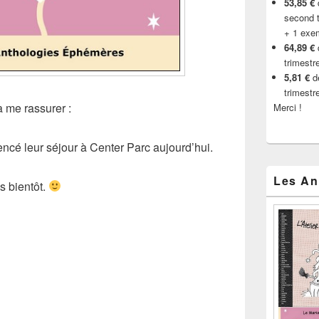
53,85 €
d
second t
+ 1 exe
64,89 €
trimestr
5,81 €
de
trimestr
à me rassurer :
Merci !
ncé leur séjour à Center Parc aujourd’hui.
Les An
s bientôt.