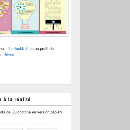
chez
TheBookEdition
au profit de
ion
Rêves
 à la réalité
ots de Quichottine en version papier)