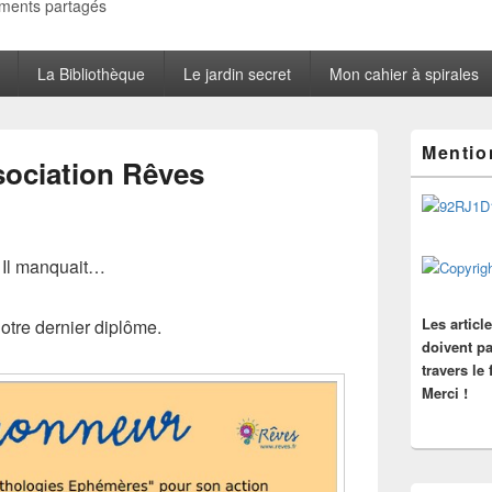
oments partagés
La Bibliothèque
Le jardin secret
Mon cahier à spirales
Zone
Mentio
principale
sociation Rêves
de
widget
pour
la
barre
Il manquait…
latérale
Les articl
notre dernier diplôme.
doivent pa
travers le
Merci !