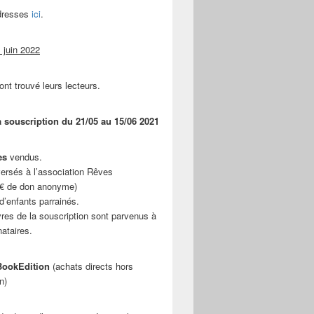
adresses
ici
.
 juin 2022
ont trouvé leurs lecteurs.
a souscription du 21/05 au 15/06 2021
es
vendus.
ersés à l’association Rêves
 € de don anonyme)
d’enfants parrainés.
vres de la souscription sont parvenus à
nataires.
ookEdition
(achats directs hors
n)