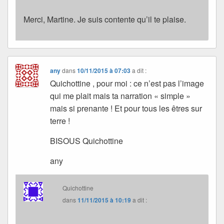
Merci, Martine. Je suis contente qu’il te plaise.
any
dans
10/11/2015 à 07:03
a dit :
Quichottine , pour moi : ce n’est pas l’image
qui me plait mais ta narration « simple »
mais si prenante ! Et pour tous les êtres sur
terre !
BISOUS Quichottine
any
Quichottine
dans
11/11/2015 à 10:19
a dit :