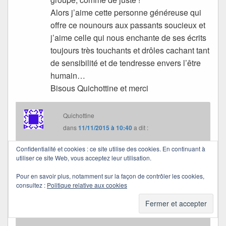
Alors j’aime cette personne généreuse qui
offre ce nounours aux passants soucieux et
j’aime celle qui nous enchante de ses écrits
toujours très touchants et drôles cachant tant
de sensibilité et de tendresse envers l’être
humain…
Bisous Quichottine et merci
Quichottine
dans
11/11/2015 à 10:40
a dit :
Confidentialité et cookies : ce site utilise des cookies. En continuant à
Je trouve certains comportements terribles… et
utiliser ce site Web, vous acceptez leur utilisation.
pas vraiment humains.
Pour en savoir plus, notamment sur la façon de contrôler les cookies,
Mais je me sens tellement impuissante !
consultez :
Politique relative aux cookies
Merci pour ces mots en partage, Luciole.
Bisous et douce journée.