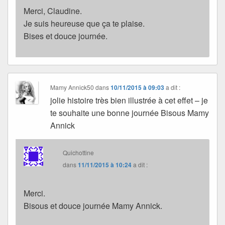
Merci, Claudine.
Je suis heureuse que ça te plaise.
Bises et douce journée.
Mamy Annick50
dans
10/11/2015 à 09:03
a dit :
jolie histoire très bien illustrée à cet effet – je
te souhaite une bonne journée Bisous Mamy
Annick
Quichottine
dans
11/11/2015 à 10:24
a dit :
Merci.
Bisous et douce journée Mamy Annick.