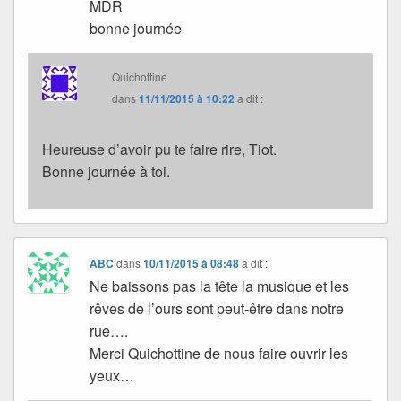
MDR
bonne journée
Quichottine
dans
11/11/2015 à 10:22
a dit :
Heureuse d’avoir pu te faire rire, Tiot.
Bonne journée à toi.
ABC
dans
10/11/2015 à 08:48
a dit :
Ne baissons pas la tête la musique et les
rêves de l’ours sont peut-être dans notre
rue….
Merci Quichottine de nous faire ouvrir les
yeux…