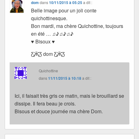
dom
dans
10/11/2015 à 05:25
a dit :
Belle image pour un joli conte
quichottinesque.
Bon mardi, ma chère Quichottine, toujours
en été … ♫♪♫♪♫♪
♥ Bisoux ♥
Ƹ̵̡Ӝ̵̨̄Ʒ dom Ƹ̵̡Ӝ̵̨̄Ʒ
Quichottine
dans
11/11/2015 à 10:18
a dit :
Ici, il faisait très gris ce matin, mais le brouillard se
dissipe. Il fera beau je crois.
Bisous et douce journée ma chère Dom.