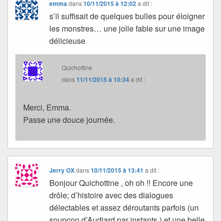
emma
dans
10/11/2015 à 12:02
a dit :
s’il suffisait de quelques bulles pour éloigner
les monstres… une jolie fable sur une image
délicieuse
Quichottine
dans
11/11/2015 à 10:34
a dit :
Merci, Emma.
Passe une douce journée.
Jerry OX
dans
10/11/2015 à 13:41
a dit :
Bonjour Quichottine , oh oh !! Encore une
drôle; d’histoire avec des dialogues
délectables et assez déroutants parfois (un
soupçon d’Audiard par instants ) et une belle