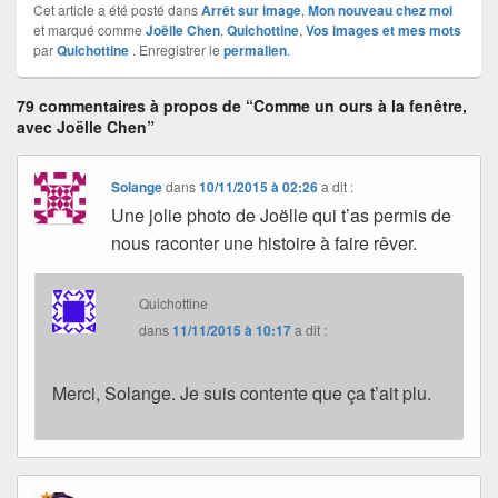
Cet article a été posté dans
Arrêt sur image
,
Mon nouveau chez moi
et marqué comme
Joëlle Chen
,
Quichottine
,
Vos images et mes mots
par
Quichottine
. Enregistrer le
permalien
.
79 commentaires à propos de “Comme un ours à la fenêtre,
avec Joëlle Chen”
Solange
dans
10/11/2015 à 02:26
a dit :
Une jolie photo de Joëlle qui t’as permis de
nous raconter une histoire à faire rêver.
Quichottine
dans
11/11/2015 à 10:17
a dit :
Merci, Solange. Je suis contente que ça t’ait plu.