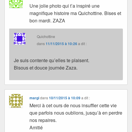
Une jolie photo qui t’a inspiré une
magnifique histoire ma Quichottine. Bises et
bon mardi. ZAZA
Quichottine
dans
11/11/2015 à 10:26
a dit :
Je suis contente qu’elles te plaisent.
Bisous et douce journée Zaza.
margi
dans
10/11/2015 à 10:09
a dit :
Merci à cet ours de nous insuffler cette vie
que parfois nous oublions, jusqu’à en perdre
nos repaires.
Amitié