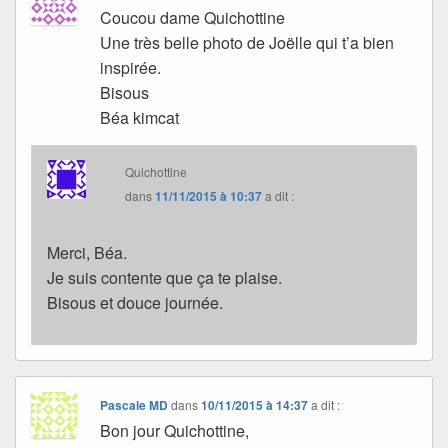
Coucou dame Quichottine
Une très belle photo de Joëlle qui t’a bien
inspirée.
Bisous
Béa kimcat
Quichottine
dans
11/11/2015 à 10:37
a dit :
Merci, Béa.
Je suis contente que ça te plaise.
Bisous et douce journée.
Pascale MD
dans
10/11/2015 à 14:37
a dit :
Bon jour Quichottine,