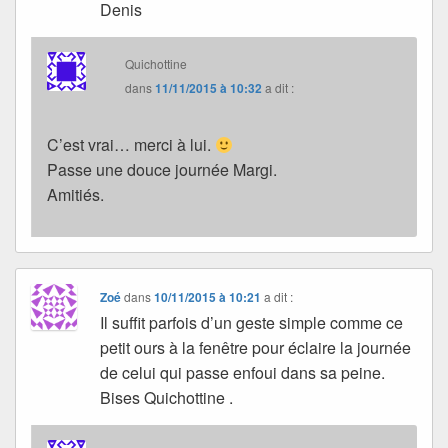
Denis
Quichottine
dans
11/11/2015 à 10:32
a dit :
C’est vrai… merci à lui.
Passe une douce journée Margi.
Amitiés.
Zoé
dans
10/11/2015 à 10:21
a dit :
Il suffit parfois d’un geste simple comme ce
petit ours à la fenêtre pour éclaire la journée
de celui qui passe enfoui dans sa peine.
Bises Quichottine .