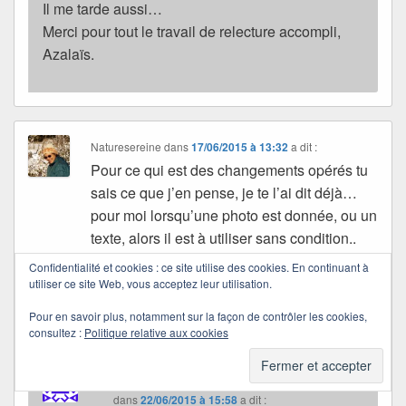
Il me tarde aussi…
Merci pour tout le travail de relecture accompli,
Azalaïs.
Naturesereine
dans
17/06/2015 à 13:32
a dit :
Pour ce qui est des changements opérés tu
sais ce que j’en pense, je te l’ai dit déjà…
pour moi lorsqu’une photo est donnée, ou un
texte, alors il est à utiliser sans condition..
pour la cause commune donnée. Gros
Confidentialité et cookies : ce site utilise des cookies. En continuant à
bisous et chapeau bravo pour tout ce travail
utiliser ce site Web, vous acceptez leur utilisation.
que vous avez eu et merci aussi car sans
Pour en savoir plus, notamment sur la façon de contrôler les cookies,
vous tout cela n’aurait pu aboutir !
consultez :
Politique relative aux cookies
Quichottine
dans
22/06/2015 à 15:58
a dit :