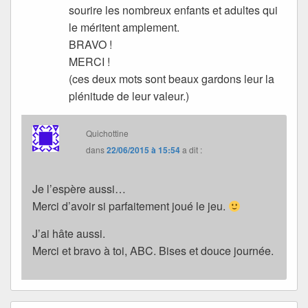
sourire les nombreux enfants et adultes qui
le méritent amplement.
BRAVO !
MERCI !
(ces deux mots sont beaux gardons leur la
plénitude de leur valeur.)
Quichottine
dans
22/06/2015 à 15:54
a dit :
Je l’espère aussi…
Merci d’avoir si parfaitement joué le jeu.
J’ai hâte aussi.
Merci et bravo à toi, ABC. Bises et douce journée.