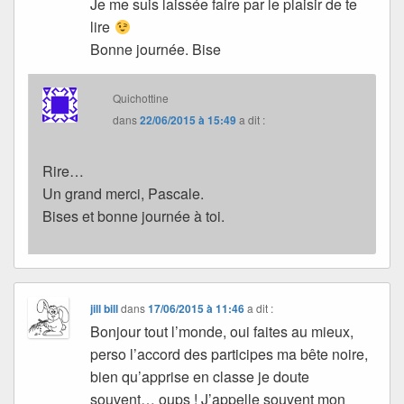
Je me suis laissée faire par le plaisir de te
lire
Bonne journée. Bise
Quichottine
dans
22/06/2015 à 15:49
a dit :
Rire…
Un grand merci, Pascale.
Bises et bonne journée à toi.
jill bill
dans
17/06/2015 à 11:46
a dit :
Bonjour tout l’monde, oui faites au mieux,
perso l’accord des participes ma bête noire,
bien qu’apprise en classe je doute
souvent… oups ! J’appelle souvent mon