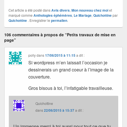
Cet article a été posté dans
Avis divers
,
Mon nouveau chez moi
et
marqué comme
Anthologies éphémères
,
Le Mariage
,
Quichottine
par
Quichottine
. Enregistrer le
permalien
.
106 commentaires à propos de “Petits travaux de mise en
page”
polly
dans
17/06/2015 à 11:15
a dit :
Si wordpress m’en laissait l’occasion je
dessinerais un grand coeur à l’image de la
couverture.
Gros bisous à toi, l’infatigable travailleuse.
Quichottine
dans
22/06/2015 à 15:37
a dit :
Un immense merci à toi aussi pour tout ce que tu