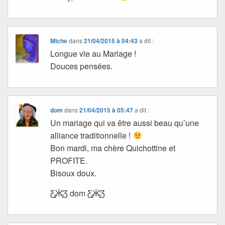
Miche
dans
21/04/2015 à 04:43
a dit :
Longue vie au Mariage !
Douces pensées.
dom
dans
21/04/2015 à 05:47
a dit :
Un mariage qui va être aussi beau qu’une
alliance traditionnelle !
Bon mardi, ma chère Quichottine et
PROFITE.
Bisoux doux.
Ƹ̵̡Ӝ̵̨̄Ʒ dom Ƹ̵̡Ӝ̵̨̄Ʒ