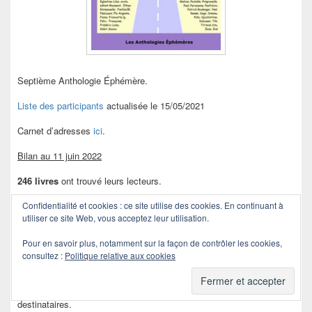
Septième Anthologie Éphémère.
Liste des participants
actualisée le 15/05/2021
Carnet d’adresses
ici
.
Bilan au 11 juin 2022
246 livres
ont trouvé leurs lecteurs.
Confidentialité et cookies : ce site utilise des cookies. En continuant à
Bilan de la souscription du 21/05 au 15/06 2021
utiliser ce site Web, vous acceptez leur utilisation.
230 livres
vendus.
Pour en savoir plus, notamment sur la façon de contrôler les cookies,
2000 €
versés à l’association Rêves
consultez :
Politique relative aux cookies
(+ 1000 € de don anonyme)
2 rêves
d’enfants parrainés.
Tous les livres de la souscription sont parvenus à leurs
destinataires.