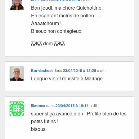
Bon jeudi, ma chère Quichottine.
En espérant moins de pollen …
Aaaatchoum !
Bisoux non contagieux.
Ƹ̵̡Ӝ̵̨̄Ʒ dom Ƹ̵̡Ӝ̵̨̄Ʒ
Bernieshoot
dans
23/04/2015 à 18:29
a dit :
Longue vie et réussite à Mariage
lilwenna
dans
23/04/2015 à 19:11
a dit :
super si ça avance bien ! Profite bien de tes
petits lutins !
bisous