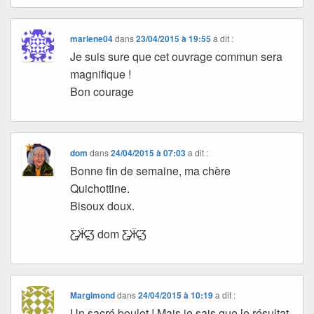
marlene04
dans
23/04/2015 à 19:55
a dit :
Je suis sure que cet ouvrage commun sera
magnifique !
Bon courage
dom
dans
24/04/2015 à 07:03
a dit :
Bonne fin de semaine, ma chère
Quichottine.
Bisoux doux.
Ƹ̵̡Ӝ̵̨̄Ʒ dom Ƹ̵̡Ӝ̵̨̄Ʒ
Margimond
dans
24/04/2015 à 10:19
a dit :
Un sacré boulot ! Mais je sais que le résultat