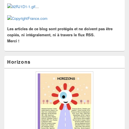
widget
...
pour
la
barre
latérale
Les articles de ce blog sont protégés et ne doivent pas être
copiés, ni intégralement, ni à travers le flux RSS.
Merci !
Horizons