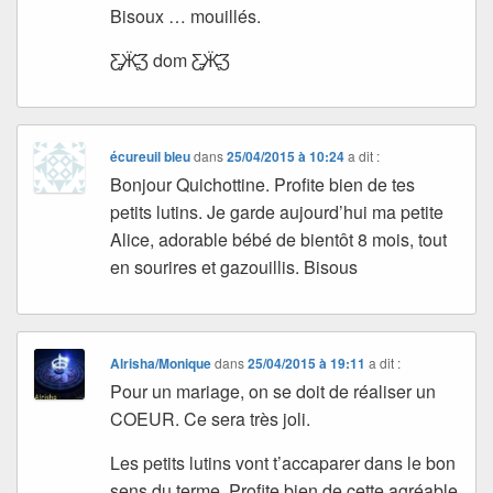
Bisoux … mouillés.
Ƹ̵̡Ӝ̵̨̄Ʒ dom Ƹ̵̡Ӝ̵̨̄Ʒ
écureuil bleu
dans
25/04/2015 à 10:24
a dit :
Bonjour Quichottine. Profite bien de tes
petits lutins. Je garde aujourd’hui ma petite
Alice, adorable bébé de bientôt 8 mois, tout
en sourires et gazouillis. Bisous
Alrisha/Monique
dans
25/04/2015 à 19:11
a dit :
Pour un mariage, on se doit de réaliser un
COEUR. Ce sera très joli.
Les petits lutins vont t’accaparer dans le bon
sens du terme. Profite bien de cette agréable