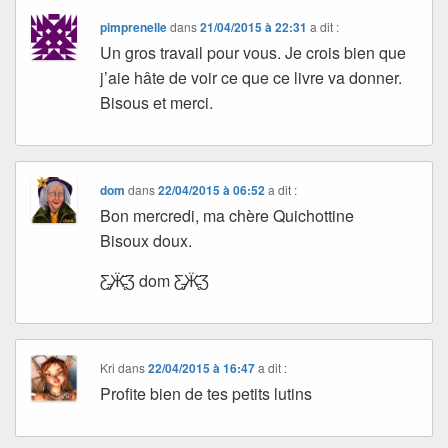
pimprenelle
dans
21/04/2015 à 22:31
a dit :
Un gros travail pour vous. Je crois bien que
j’aie hâte de voir ce que ce livre va donner.
Bisous et merci.
dom
dans
22/04/2015 à 06:52
a dit :
Bon mercredi, ma chère Quichottine
Bisoux doux.
Ƹ̵̡Ӝ̵̨̄Ʒ dom Ƹ̵̡Ӝ̵̨̄Ʒ
Kri
dans
22/04/2015 à 16:47
a dit :
Profite bien de tes petits lutins