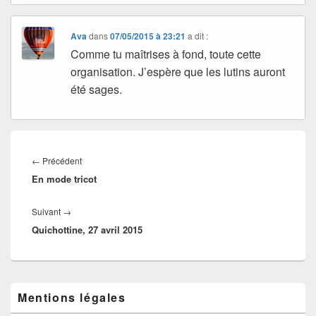
Ava
dans
07/05/2015 à 23:21
a dit :
Comme tu maîtrises à fond, toute cette
organisation. J’espère que les lutins auront
été sages.
Navigation
de
Article
←
Précédent
l’article
En mode tricot
précédent :
Article
Suivant
→
Quichottine, 27 avril 2015
suivant :
Zone
Mentions légales
principale
de