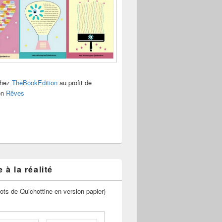
chez
TheBookEdition
au profit de
ion
Rêves
 à la réalité
ots de Quichottine en version papier)