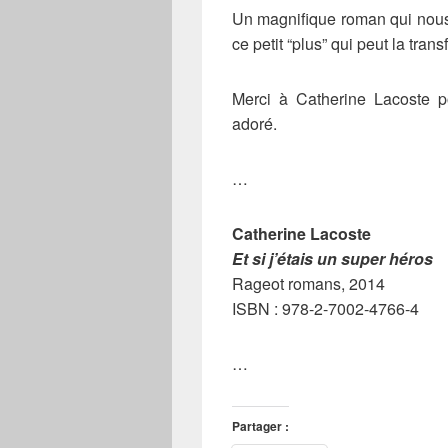
Un magnifique roman qui nous l
ce petit “plus” qui peut la tran
Merci à Catherine Lacoste p
adoré.
…
Catherine Lacoste
Et si j’étais un super héros
Rageot romans, 2014
ISBN : 978-2-7002-4766-4
…
Partager :