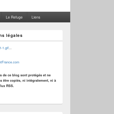
Le Refuge
Liens
ns légales
...
es de ce blog sont protégés et ne
s être copiés, ni intégralement, ni à
 flux RSS.