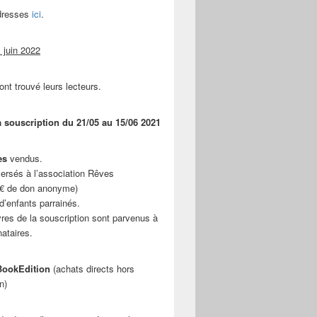
adresses
ici
.
 juin 2022
ont trouvé leurs lecteurs.
a souscription du 21/05 au 15/06 2021
es
vendus.
ersés à l’association Rêves
 € de don anonyme)
d’enfants parrainés.
vres de la souscription sont parvenus à
nataires.
ookEdition
(achats directs hors
n)