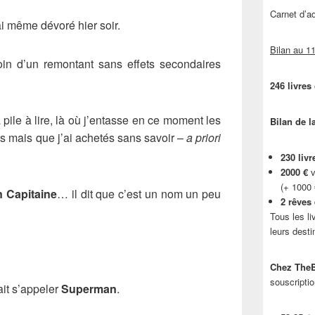
Carnet d’
l’ai même dévoré hier soir.
Bilan au 11
soin d’un remontant sans effets secondaires
246 livres
 pile à lire, là où j’entasse en ce moment les
Bilan de l
lus mais que j’ai achetés sans savoir –
a priori
230 livr
2000 €
v
(+ 1000
 Capitaine
… il dit que c’est un nom un peu
2 rêves
Tous les li
leurs desti
Chez TheB
souscriptio
ait s’appeler
Superman
.