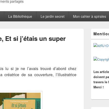
oments partagés
La Bibliothèque
Le jardin secret
Mon cahier à spirales
Zone
Mentio
principale
 Et si j’étais un super
de
widget
pour
la
barre
latérale
ais lu si je ne l’avais trouvé d’abord chez
Les articl
 créatrice de sa couverture, l’illustratrice
doivent pa
travers le
Merci !