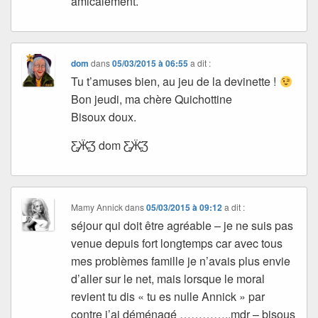
amicalement.
dom
dans
05/03/2015 à 06:55
a dit :
Tu t’amuses bien, au jeu de la devinette !
Bon jeudi, ma chère Quichottine
Bisoux doux.
Ƹ̵̡Ӝ̵̨̄Ʒ dom Ƹ̵̡Ӝ̵̨̄Ʒ
Mamy Annick
dans
05/03/2015 à 09:12
a dit :
séjour qui doit être agréable – je ne suis pas
venue depuis fort longtemps car avec tous
mes problèmes famille je n’avais plus envie
d’aller sur le net, mais lorsque le moral
revient tu dis « tu es nulle Annick » par
contre j’ai déménagé …………..mdr – bisous