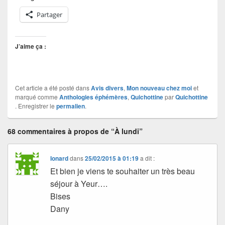
Partager
J’aime ça :
Cet article a été posté dans
Avis divers
,
Mon nouveau chez moi
et
marqué comme
Anthologies éphémères
,
Quichottine
par
Quichottine
. Enregistrer le
permalien
.
68 commentaires à propos de “À lundi”
Ionard
dans
25/02/2015 à 01:19
a dit :
Et bien je viens te souhaiter un très beau
séjour à Yeur….
Bises
Dany