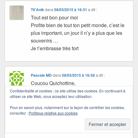
Tit'Anik
dans
08/03/2015 à 16:31
a dit :
Tout est bon pour moi
Profite bien de tout ton petit monde, c’est le
plus important, un jour il n’y a plus que les
souvenirs …
Je t’embrasse très fort
Pascale MD
dans
08/03/2015 à 16:58
a dit :
Coucou Quichottine,
Merci pour ta longue visite et tes gentils
Confidentialité et cookies : ce site utilise des cookies. En continuant à
utiliser ce site Web, vous acceptez leur utilisation.
commentaires qui me vont en direct au
coeur.
Pour en savoir plus, notamment sur la façon de contrôler les cookies,
consultez :
Politique relative aux cookies
De retour, bientôt un article alors
Je te souhaite une belle fin de journée.
Bises