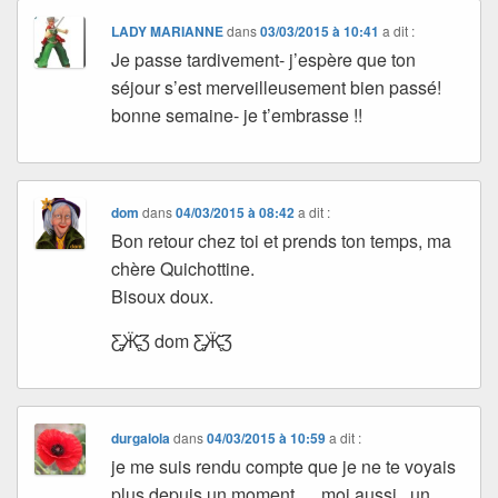
LADY MARIANNE
dans
03/03/2015 à 10:41
a dit :
Je passe tardivement- j’espère que ton
séjour s’est merveilleusement bien passé!
bonne semaine- je t’embrasse !!
dom
dans
04/03/2015 à 08:42
a dit :
Bon retour chez toi et prends ton temps, ma
chère Quichottine.
Bisoux doux.
Ƹ̵̡Ӝ̵̨̄Ʒ dom Ƹ̵̡Ӝ̵̨̄Ʒ
durgalola
dans
04/03/2015 à 10:59
a dit :
je me suis rendu compte que je ne te voyais
plus depuis un moment … moi aussi , un