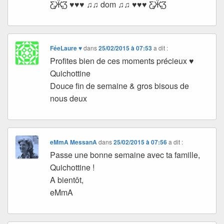
Ƹ̵̡Ӝ̵̨̄Ʒ ♥♥♥ ♫♫ dom ♫♫ ♥♥♥ Ƹ̵̡Ӝ̵̨̄Ʒ
FéeLaure ♥
dans
25/02/2015 à 07:53
a dit :
Profites bien de ces moments précieux ♥
Quichottine
Douce fin de semaine & gros bisous de
nous deux
eMmA MessanA
dans
25/02/2015 à 07:56
a dit :
Passe une bonne semaine avec ta famille,
Quichottine !
A bientôt,
eMmA