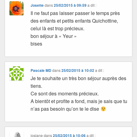
Josette
dans
25/02/2015 à 09:59
a dit :
Il ne faut pas laisser passer le temps près
des enfants et petits enfants Quichottine,
celui là est trop précieux.
bon séjour à « Yeur »
bises
Pascale MD
dans
25/02/2015 à 10:02
a dit :
Je te souhaite un très bon séjour auprès des
tiens.
Ce sont des moments précieux.
A bientôt et profite a fond, mais je sais que tu
n’as pas besoin qu’on te le dise
josiane
dans
25/02/2015 à 10:06
a dit :