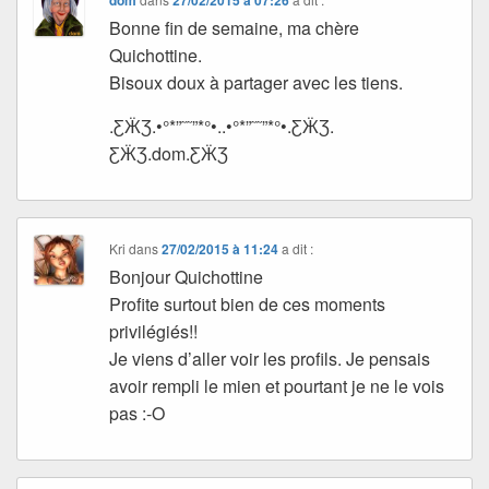
dom
27/02/2015 à 07:26
Bonne fin de semaine, ma chère
Quichottine.
Bisoux doux à partager avec les tiens.
.ƸӜƷ.•°*”˜˜”*°•..•°*”˜˜”*°•.ƸӜƷ.
ƸӜƷ.dom.ƸӜƷ
Kri
dans
27/02/2015 à 11:24
a dit :
Bonjour Quichottine
Profite surtout bien de ces moments
privilégiés!!
Je viens d’aller voir les profils. Je pensais
avoir rempli le mien et pourtant je ne le vois
pas :-O