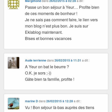
Margimond
dans
26/02/2015 à 02:28
a dit :
Passe un bon séjour à Yeur… Profite bien
de ces moments de bonheur !
Je ne sais pas comment faire, le lien vers
mon blog n’est plus bon. Je suis sur
Eklablog maintenant.
Bises et bonnes vacances
Aude terrienne
dans
26/02/2015 à 11:31
a dit :
A Yeur on bat le beurre ?
O.K. je sors ;-))
Gâte bien ta famille, profite !
marine D
dans
26/02/2015 à 12:28
a dit :
Vu ! Bon séjour là-bas auprès des tiens