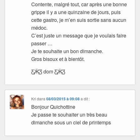
Contente, malgré tout, car après une bonne
grippe il y a une quinzaine de jours, puis
cette gastro, je m’en suis sortie sans aucun
médoc.
C’est juste un message que je voulais faire
passer …
Je te souhaite un bon dimanche.
Gros bisoux et à bientôt.
Ƹ̵̡Ӝ̵̨̄Ʒ dom Ƹ̵̡Ӝ̵̨̄Ʒ
Kri
dans
08/03/2015 à 09:08
a dit :
Bonjour Quichottine
Je passe te souhaiter un très beau
dimanche sous un ciel de printemps