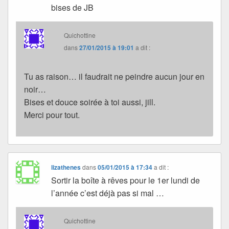
bises de JB
Quichottine
dans
27/01/2015 à 19:01
a dit :
Tu as raison… il faudrait ne peindre aucun jour en
noir…
Bises et douce soirée à toi aussi, jill.
Merci pour tout.
lizathenes
dans
05/01/2015 à 17:34
a dit :
Sortir la boîte à rêves pour le 1er lundi de
l’année c’est déjà pas si mal …
Quichottine