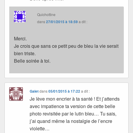
Quichottine
dans
27/01/2015 à 18:59
a dit :
Merci.
Je crois que sans ce petit peu de bleu la vie serait
bien triste.
Belle soirée à toi.
Galet
dans
05/01/2015 à 17:22
a dit :
Je lève mon encrier à ta santé ! Et j’attends
avec impatience ta version de cette belle
photo revisitée par le lutin bleu… Tu sais,
j’ai quand même la nostalgie de l’encre
violette…