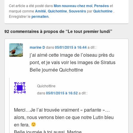
Cet article a été posté dans
Mon nouveau chez moi
,
Pensées
et
marqué comme
Amitié
,
Quichottine
,
Souvenirs
par
Quichottine
.
Enregistrer le
permalien
.
92 commentaires à propos de “Le tout premier lundi”
marine D
dans
05/01/2015 à 16:44
a dit :
j’ai aimé cette image de l’oiseau près du
pont, et je vais voir les images de Siratus
Belle journée Quichottine
Quichottine
dans
05/01/2015 à 16:52
a dit :
Merci…Je l’ai trouvée vraiment « parlante »…
alors, nous verrons bien ce que notre Lutin bleu
en fera.
Belle journée à toi aussi, Marine.