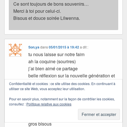
Ce sont toujours de bons souvenirs…
Merci à toi pour celui-ci.
Bisous et douce soirée Lilwenna.
Son,ya
dans
05/01/2015 à 19:42
a dit :
tu nous laisse sur notre faim
ah la coquine (sourires)
j’ai bien aimé ce partage
belle réflexion sur la nouvelle génération et
l’écriture
Confidentialité et cookies : ce site utilise des cookies. En continuant à
utiliser ce site Web, vous acceptez leur utilisation.
c’est tellement vrai ce que tu dis
Pour en savoir plus, notamment sur la façon de contrôler les cookies,
j’espère que tu as passé un bon weekend
consultez :
Politique relative aux cookies
douce semaine
gros bisous