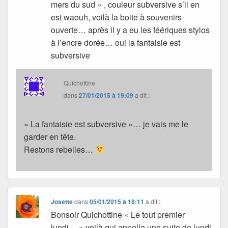
mers du sud » , couleur subversive s’il en
est waouh, voilà la boite à souvenirs
ouverte… après il y a eu les féériques stylos
à l’encre dorée… oui la fantaisie est
subversive
Quichottine
dans
27/01/2015 à 19:09
a dit :
« La fantaisie est subversive »… je vais me le
garder en tête.
Restons rebelles…
Josette
dans
05/01/2015 à 18:11
a dit :
Bonsoir Quichottine « Le tout premier
lundi… » voilà qui appelle une suite de lundi