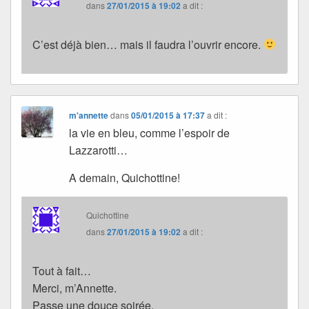
dans
27/01/2015 à 19:02
a dit :
C’est déjà bien… mais il faudra l’ouvrir encore.
m'annette
dans
05/01/2015 à 17:37
a dit :
la vie en bleu, comme l’espoir de
Lazzarotti…
A demain, Quichottine!
Quichottine
dans
27/01/2015 à 19:02
a dit :
Tout à fait…
Merci, m’Annette.
Passe une douce soirée.