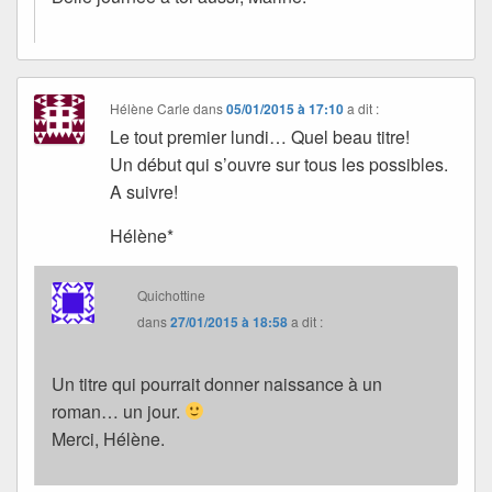
Hélène Carle
dans
05/01/2015 à 17:10
a dit :
Le tout premier lundi… Quel beau titre!
Un début qui s’ouvre sur tous les possibles.
A suivre!
Hélène*
Quichottine
dans
27/01/2015 à 18:58
a dit :
Un titre qui pourrait donner naissance à un
roman… un jour.
Merci, Hélène.