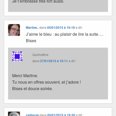
Je t’embrasse très fort aussi.
Martine..
dans
05/01/2015 à 19:19
a dit :
J’aime le bleu : au plaisir de lire la suite….
Bises
Quichottine
dans
27/01/2015 à 19:11
a dit :
Merci Martine.
Tu nous en offres souvent, et j’adore !
Bises et douce soirée.
cathycat
dans
05/01/2015 à 19:30
a dit :