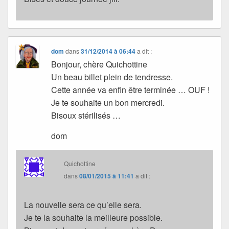
dom
dans
31/12/2014 à 06:44
a dit :
Bonjour, chère Quichottine
Un beau billet plein de tendresse.
Cette année va enfin être terminée … OUF !
Je te souhaite un bon mercredi.
Bisoux stérilisés …
dom
Quichottine
dans
08/01/2015 à 11:41
a dit :
La nouvelle sera ce qu’elle sera.
Je te la souhaite la meilleure possible.