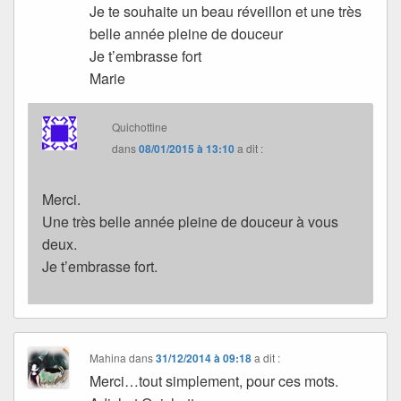
Je te souhaite un beau réveillon et une très
belle année pleine de douceur
Je t’embrasse fort
Marie
Quichottine
dans
08/01/2015 à 13:10
a dit :
Merci.
Une très belle année pleine de douceur à vous
deux.
Je t’embrasse fort.
Mahina
dans
31/12/2014 à 09:18
a dit :
Merci…tout simplement, pour ces mots.