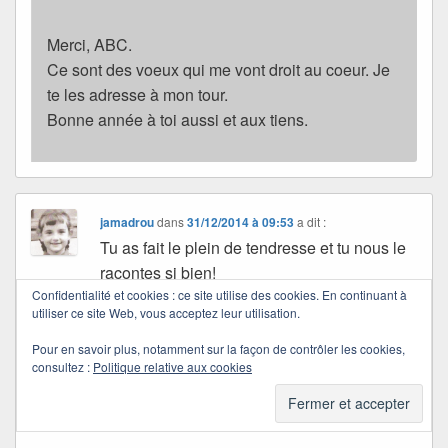
Merci, ABC.
Ce sont des voeux qui me vont droit au coeur. Je
te les adresse à mon tour.
Bonne année à toi aussi et aux tiens.
jamadrou
dans
31/12/2014 à 09:53
a dit :
Tu as fait le plein de tendresse et tu nous le
racontes si bien!
alors 2015 te verra tricoter la laine tricoter
Confidentialité et cookies : ce site utilise des cookies. En continuant à
utiliser ce site Web, vous acceptez leur utilisation.
les mots avec toute l’attention que tu as en
magasin; fil de soie, fil de vie, fil d’amour,
Pour en savoir plus, notamment sur la façon de contrôler les cookies,
consultez :
Politique relative aux cookies
rubans dorés bien déroulés.
Mes meilleurs voeux Quichottine pour cette
nouvelle année qui pointe son nez.