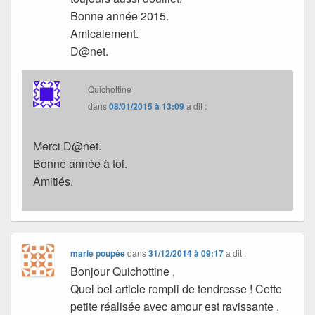
Bonne année 2015.
Amicalement.
D@net.
Quichottine
dans
08/01/2015 à 13:09
a dit :
Merci D@net.
Bonne année à toi.
Amitiés.
marie poupée
dans
31/12/2014 à 09:17
a dit :
Bonjour Quichottine ,
Quel bel article rempli de tendresse ! Cette
petite réalisée avec amour est ravissante .