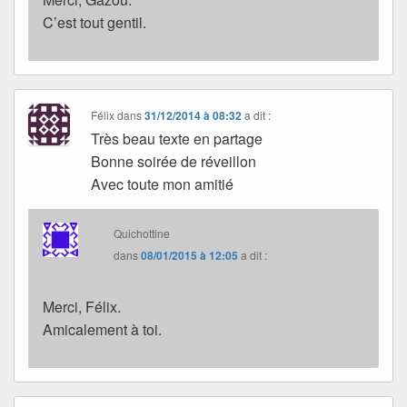
C’est tout gentil.
Félix
dans
31/12/2014 à 08:32
a dit :
Très beau texte en partage
Bonne soirée de réveillon
Avec toute mon amitié
Quichottine
dans
08/01/2015 à 12:05
a dit :
Merci, Félix.
Amicalement à toi.