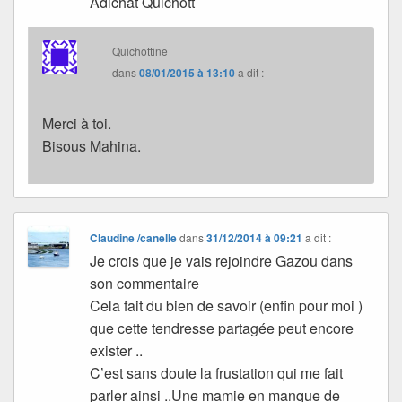
Adichat Quichott
Quichottine
dans
08/01/2015 à 13:10
a dit :
Merci à toi.
Bisous Mahina.
Claudine /canelle
dans
31/12/2014 à 09:21
a dit :
Je crois que je vais rejoindre Gazou dans
son commentaire
Cela fait du bien de savoir (enfin pour moi )
que cette tendresse partagée peut encore
exister ..
C’est sans doute la frustation qui me fait
parler ainsi ..Une mamie en manque de