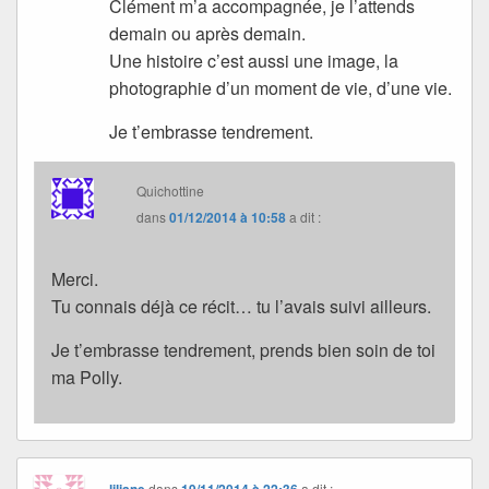
Clément m’a accompagnée, je l’attends
demain ou après demain.
Une histoire c’est aussi une image, la
photographie d’un moment de vie, d’une vie.
Je t’embrasse tendrement.
Quichottine
dans
01/12/2014 à 10:58
a dit :
Merci.
Tu connais déjà ce récit… tu l’avais suivi ailleurs.
Je t’embrasse tendrement, prends bien soin de toi
ma Polly.
liliane
dans
19/11/2014 à 22:36
a dit :