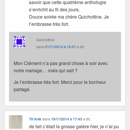
savoir que cette quatrième anthologie
s’enrichit au fil des jours.
Douce soirée ma chère Quichottine. Je
t’embrasse très fort.
Quichottine
dans
21/11/2014 à 19:21
a dit :
Mon Clément n’a pas grand chose à voir avec
notre mariage… mais qui sait ?
Je t’embrasse très fort. Merci pour le bonheur
partagé.
Tit'Anik
dans
19/11/2014 à 17:43
a dit :
de fait c’était la grosse galère hier, je n’ai pu