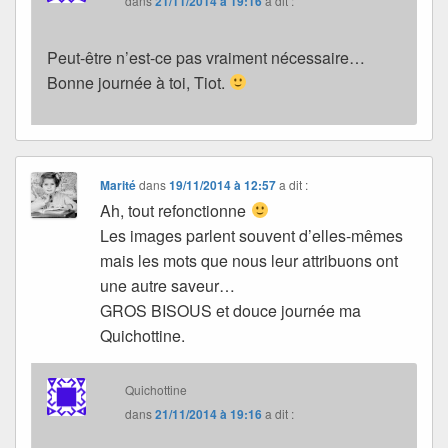
dans
21/11/2014 à 19:16
a dit :
Peut-être n’est-ce pas vraiment nécessaire…
Bonne journée à toi, Tiot.
Marité
dans
19/11/2014 à 12:57
a dit :
Ah, tout refonctionne
Les images parlent souvent d’elles-mêmes
mais les mots que nous leur attribuons ont
une autre saveur…
GROS BISOUS et douce journée ma
Quichottine.
Quichottine
dans
21/11/2014 à 19:16
a dit :