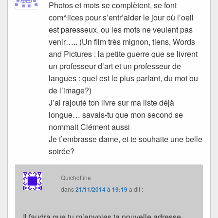
Photos et mots se complètent, se font
com^lices pour s’entr’aider le jour où l’oeil
est paresseux, ou les mots ne veulent pas
venir….. (Un film très mignon, tiens, Words
and Pictures : la petite guerre que se livrent
un professeur d’art et un professeur de
langues : quel est le plus parlant, du mot ou
de l’image?)
J’ai rajouté ton livre sur ma liste déjà
longue… savais-tu que mon second se
nommait Clément aussi
Je t’embrasse dame, et te souhaite une belle
soirée?
Quichottine
dans
21/11/2014 à 19:19
a dit :
Il faudra que tu m’envoies ta nouvelle adresse…