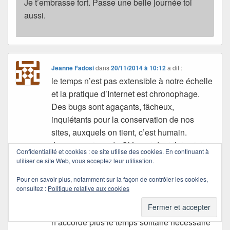
Je t’embrasse fort. Passe une belle journée toi
aussi.
Jeanne Fadosi
dans
20/11/2014 à 10:12
a dit :
le temps n’est pas extensible à notre échelle
et la pratique d’Internet est chronophage.
Des bugs sont agaçants, fâcheux,
inquiétants pour la conservation de nos
sites, auxquels on tient, c’est humain.
Je me souviens de Clément dont j’ai suivi
Confidentialité et cookies : ce site utilise des cookies. En continuant à
l’histoire aux débuts où tu es venue
utiliser ce site Web, vous acceptez leur utilisation.
commenter sur mon blog. Tu as été l’un de
Pour en savoir plus, notamment sur la façon de contrôler les cookies,
ceux qui m’ont explicitement ou non,
consultez :
Politique relative aux cookies
encouragé à continuer.
Mais en même temps, je sais que je
n’accorde plus le temps solitaire nécessaire