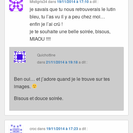
Mistigris34
dans
19/11/2014 à 17:10
a dit :
je savais que tu nous retrouverais le lutin
bleu, tu l’as vu il y a peu chez moi…
enfin je l’ai crû !
je te souhaite une belle soirée, bisous,
MIAOU !!!!
Quichottine
dans
21/11/2014 à 19:18
a dit :
Ben oui… et j’adore quand je le trouve sur tes
images.
Bisous et douce soirée.
croc
dans
19/11/2014 à 17:23
a dit :