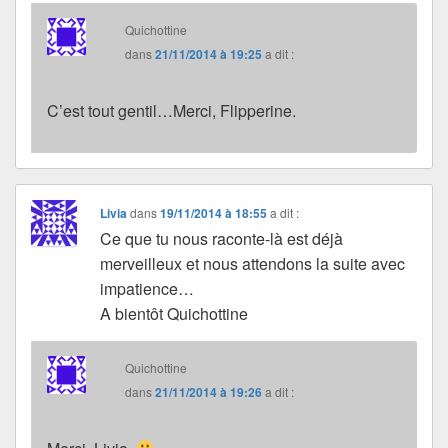
Quichottine
dans
21/11/2014 à 19:25
a dit :
C’est tout gentil…Merci, Flipperine.
Livia
dans
19/11/2014 à 18:55
a dit :
Ce que tu nous raconte-là est déjà
merveilleux et nous attendons la suite avec
impatience…
A bientôt Quichottine
Quichottine
dans
21/11/2014 à 19:26
a dit :