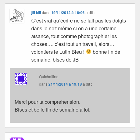
jill bill
dans
19/11/2014 à 16:06
a dit :
C’est vrai qu’écrire ne se fait pas les doigts
dans le nez même si on a une certaine
aisance, tout comme photographier les
choses…. c’est tout un travail, alors…
volontiers le Lutin Bleu !
bonne fin de
semaine, bises de JB
Quichottine
dans
21/11/2014 à 19:18
a dit :
Merci pour ta compréhension.
Bises et belle fin de semaine à toi.