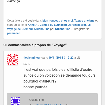
J’aime ça :
Cet article a été posté dans
Mon nouveau chez moi
,
Textes anciens
et
marqué comme
Anne A.
,
Contes du Lutin bleu
,
Jardin secret
,
Le
Voyage de Clément
,
Quichottine
par
Quichottine
. Enregistrer le
permalien
.
90 commentaires à propos de “Voyage”
tiot le mineur
dans
19/11/2014 à 12:22
a dit :
salut
il est vrai que parfois c’est difficile d’écrire
sur ce qu’on voit et on se demande toujours
pourquoi d’ailleurs?
bonne journée
Quichottine