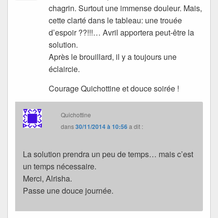
chagrin. Surtout une immense douleur. Mais,
cette clarté dans le tableau: une trouée
d’espoir ??!!!… Avril apportera peut-être la
solution.
Après le brouillard, il y a toujours une
éclaircie.
Courage Quichottine et douce soirée !
Quichottine
dans
30/11/2014 à 10:56
a dit :
La solution prendra un peu de temps… mais c’est
un temps nécessaire.
Merci, Alrisha.
Passe une douce journée.