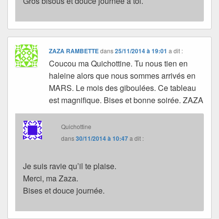
Gros bisous et douce journée à toi.
ZAZA RAMBETTE
dans
25/11/2014 à 19:01
a dit :
Coucou ma Quichottine. Tu nous tien en
haleine alors que nous sommes arrivés en
MARS. Le mois des giboulées. Ce tableau
est magnifique. Bises et bonne soirée. ZAZA
Quichottine
dans
30/11/2014 à 10:47
a dit :
Je suis ravie qu’il te plaise.
Merci, ma Zaza.
Bises et douce journée.