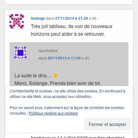
Solange
dans
27/11/2014 à 21:26
a dit :
Très joli tableau, de voir de nouveaux
horizons peut aider à se retrouver.
Quichottine
dans
30/11/2014 à 11:00
a dit :
La suite le dira…
Merci, Solange. Prends bien soin de toi.
Confidentialité et cookies : ce site utilise des cookies. En continuant à
utiliser ce site Web, vous acceptez leur utilisation.
Pour en savoir plus, notamment sur la façon de contrôler les cookies,
consultez :
Politique relative aux cookies
fmarmotte5
dans
28/11/2014 à 10:56
a dit :
Le clic sur l’image est un accroc dans
« l’espace-temps », on se retrouve avec
bonheur un 14 juillet 2008 sur des chemins