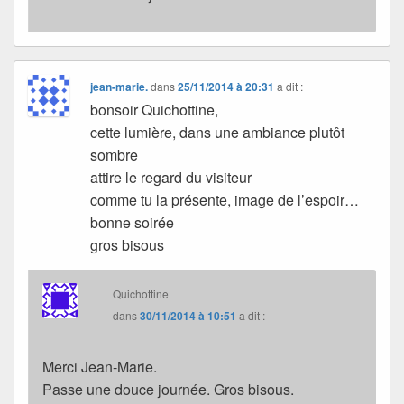
jean-marie.
dans
25/11/2014 à 20:31
a dit :
bonsoir Quichottine,
cette lumière, dans une ambiance plutôt
sombre
attire le regard du visiteur
comme tu la présente, image de l’espoir…
bonne soirée
gros bisous
Quichottine
dans
30/11/2014 à 10:51
a dit :
Merci Jean-Marie.
Passe une douce journée. Gros bisous.