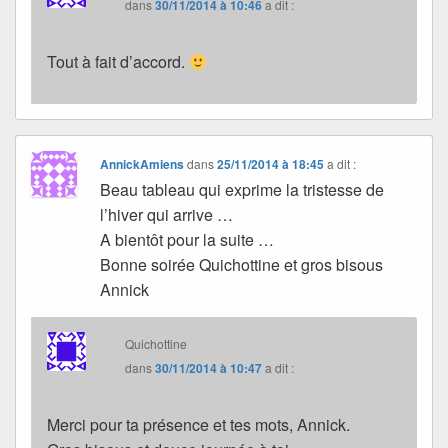
dans
30/11/2014 à 10:46
a dit :
Tout à fait d’accord.
AnnickAmiens
dans
25/11/2014 à 18:45
a dit :
Beau tableau qui exprime la tristesse de
l’hiver qui arrive …
A bientôt pour la suite …
Bonne soirée Quichottine et gros bisous
Annick
Quichottine
dans
30/11/2014 à 10:47
a dit :
Merci pour ta présence et tes mots, Annick.