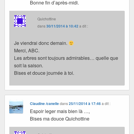
Bonne fin d’après-midi.
Quichottine
dans
30/11/2014 à 10:42
a dit :
Je viendrai donc demain.
Merci, ABC.
Les arbres sont toujours admirables… quelle que
soit la saison.
Bises et douce journée à toi.
Claudine /canelle
dans
25/11/2014 à 17:46
a dit :
Espoir leger mais bien là …,
Bises ma douce Quichottine