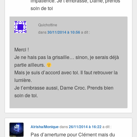
impatience. Je t’embrasse, Dame, prends
soin de toi
Quichottine
dans
30/11/2014 à 10:56
a dit :
Merci !
Je ne hais pas la grisaille… sinon, je serais déjà
partie ailleurs.
Mais je suis d’accord avec toi. Il faut retrouver la
lumière.
Je t’embrasse aussi, Dame Croc. Prends bien
soin de toi.
Alrisha/Monique
dans
26/11/2014 à 16:22
a dit :
Pas d’amertume pour Clément mais du