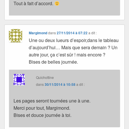
Tout à fait d’accord.
Margimond
dans
27/11/2014 à 07:22
a dit :
Une ou deux lueurs d’espoir,dans le tableau
d’aujourd’hui… Mais que sera demain ? Un
autre jour, ça c’est sûr ! mais encore ?
Bises de belles journée.
Quichottine
dans
30/11/2014 à 10:58
a dit :
Les pages seront tournées une à une.
Merci pour tout, Margimond.
Bises et douce journée à toi.