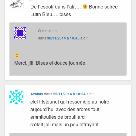
De l’espoir dans l’air….
Bonne soirée
Lutin Bleu…. bises
Quichottine
dans
30/11/2014 à 10:45
a dit :
Merci, jill. Bises et douce journée.
Azalaïs
dans
25/11/2014 à 18:34
a dit :
ciel tristounet qui ressemble au notre
aujourd’hui avec des arbres tout
emmitouflés de brouillard
c’était joli mais un peu effrayant