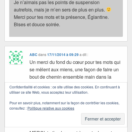
Je n’aimais pas les points de suspension
autrefois, mais je m’en sers de plus en plus.
Merci pour tes mots et ta présence, Églantine.
Bises et douce soirée.
ABC
dans
17/11/2014 à 09:29
a dit :
Un merci du fond du cœur pour tes mots qui
se mêlent aux miens, une façon de faire un
bout de chemin ensemble main dans la
main. Je suis touchée et émue…
Confidentialité et cookies : ce site utilise des cookies. En continuant à
« Peut-on écrire sans se dire ? » , le but de
utiliser ce site Web, vous acceptez leur utilisation.
l’écriture n’est pas, (du moins pour moi), de
Pour en savoir plus, notamment sur la façon de contrôler les cookies,
se dire mais chaque personne qui écrit
consultez :
Politique relative aux cookies
donne toujours un peu d’elle dans les mots
choisis pour s’exprimer…