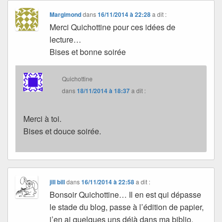
Margimond
dans
16/11/2014 à 22:28
a dit :
Merci Quichottine pour ces idées de
lecture…
Bises et bonne soirée
Quichottine
dans
18/11/2014 à 18:37
a dit :
Merci à toi.
Bises et douce soirée.
jill bill
dans
16/11/2014 à 22:58
a dit :
Bonsoir Quichottine… Il en est qui dépasse
le stade du blog, passe à l’édition de papier,
j’en ai quelques uns déjà dans ma biblio,