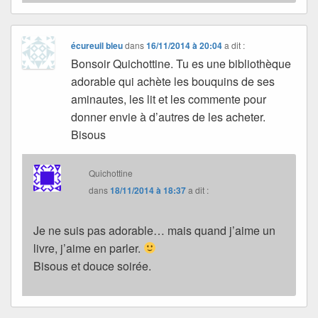
écureuil bleu
dans
16/11/2014 à 20:04
a dit :
Bonsoir Quichottine. Tu es une bibliothèque
adorable qui achète les bouquins de ses
aminautes, les lit et les commente pour
donner envie à d’autres de les acheter.
Bisous
Quichottine
dans
18/11/2014 à 18:37
a dit :
Je ne suis pas adorable… mais quand j’aime un
livre, j’aime en parler.
Bisous et douce soirée.