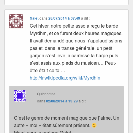
Galet
dans
28/07/2014 à 07:49
a dit :
Cet hiver, notre petite asso a reçu le barde
Myrdhin, et ce furent deux heures magiques.
Il avait demandé que nous n’applaudissions
pas et, dans la transe générale, un petit
garçon s’est levé, a carressé la harpe puis
s’est assis aux pieds du musicen… Peut-
être était-ce toi…
http://fr.wikipedia.org/wiki/Myrdhin
Quichottine
dans
02/08/2014 à 13:29
a dit :
C’est le genre de moment magique que j’aime. Un
autre « moi » était sûrement présent.
Merci pour le partage Galet.