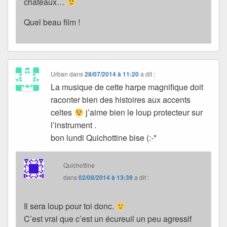
châteaux…
Quel beau film !
Urban
dans
28/07/2014 à 11:20
a dit :
La musique de cette harpe magnifique doit
raconter bien des histoires aux accents
celtes
j’aime bien le loup protecteur sur
l’instrument .
bon lundi Quichottine bise (:-*
Quichottine
dans
02/08/2014 à 13:39
a dit :
Il sera loup pour toi donc.
C’est vrai que c’est un écureuil un peu agressif