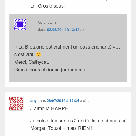
toi. Gros bisous=
Quichottine
dans
02/08/2014 à 13:42
a dit :
« La Bretagne est vraiment un pays enchanté »…
c’est vrai.
Merci, Cathycat.
Gros bisous et douce journée à toi.
any
dans
28/07/2014 à 13:34
a dit :
J’aime la HARPE !
Je suis allée sur les 2 endroits afin d’écouter
Morgan Touzé = mais RIEN !