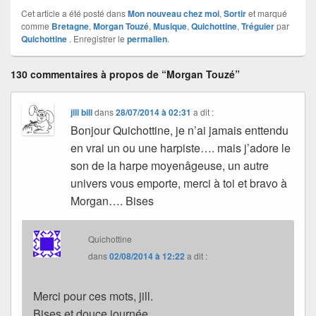
Cet article a été posté dans
Mon nouveau chez moi
,
Sortir
et marqué
comme
Bretagne
,
Morgan Touzé
,
Musique
,
Quichottine
,
Tréguier
par
Quichottine
. Enregistrer le
permalien
.
130 commentaires à propos de “Morgan Touzé”
jill bill
dans
28/07/2014 à 02:31
a dit :
Bonjour Quichottine, je n’ai jamais enttendu
en vrai un ou une harpiste…. mais j’adore le
son de la harpe moyenâgeuse, un autre
univers vous emporte, merci à toi et bravo à
Morgan…. Bises
Quichottine
dans
02/08/2014 à 12:22
a dit :
Merci pour ces mots, jill.
Bises et douce journée.