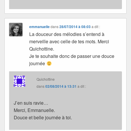
emmanuelle
dans
28/07/2014 à 08:03
a dit :
La douceur des mélodies s’entend à
merveille avec celle de tes mots. Merci
Quichottine.
Je te souhaite donc de passer une douce
journée
Quichottine
dans
02/08/2014 à 13:31
a dit :
J’en suis ravie…
Merci, Emmanuelle.
Douce et belle journée à toi.