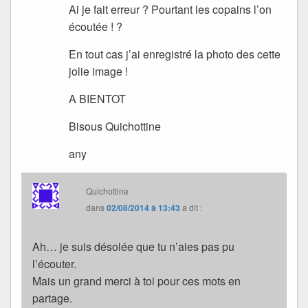
Ai je fait erreur ? Pourtant les copains l’on
écoutée ! ?
En tout cas j’ai enregistré la photo des cette
jolie image !
A BIENTOT
Bisous Quichottine
any
Quichottine
dans
02/08/2014 à 13:43
a dit :
Ah… je suis désolée que tu n’aies pas pu
l’écouter.
Mais un grand merci à toi pour ces mots en
partage.