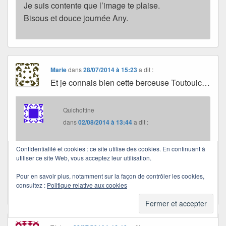
Je suis contente que l’image te plaise.
Bisous et douce journée Any.
Marie
dans
28/07/2014 à 15:23
a dit :
Et je connais bien cette berceuse Toutouic…
Quichottine
dans
02/08/2014 à 13:44
a dit :
Confidentialité et cookies : ce site utilise des cookies. En continuant à
Je m’en doute… Je vois bien une « Fileuse de
utiliser ce site Web, vous acceptez leur utilisation.
lune » la chanter, assise sur l’un de tes rochers.
Pour en savoir plus, notamment sur la façon de contrôler les cookies,
consultez :
Politique relative aux cookies