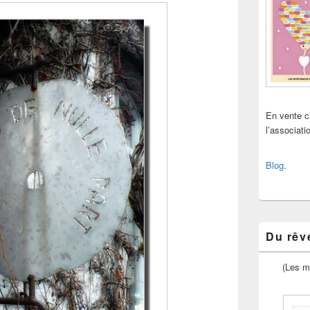
En vente 
l’associat
Blog
.
Du rêve
(Les m