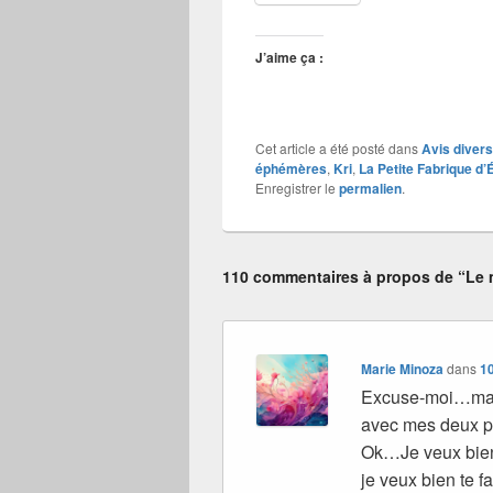
J’aime ça :
Cet article a été posté dans
Avis divers
éphémères
,
Kri
,
La Petite Fabrique d’
Enregistrer le
permalien
.
110 commentaires à propos de “Le m
Marie Minoza
dans
10
Excuse-moi…mais
avec mes deux pe
Ok…Je veux bien 
je veux bien te 