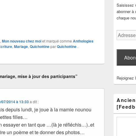
Saisissez 
abonner à c
chaque nouv
Adresse
e-
,
Mon nouveau chez moi
et marqué comme
Anthologies
mail
Écriture
,
Mariage
,
Quichottine
par
Quichottine
.
Abon
ariage, mise à jour des participants”
Rejoignez 
Ancien
/07/2014 à 13:33
a dit :
[Feedb
 depuis lundi, je joue à la mamie nounou
tites filles…
essayer en tant que …(là je réfléchis…)..et
faire un poème et te donner des photos…