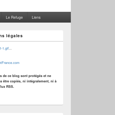
Le Refuge
Liens
ns légales
...
es de ce blog sont protégés et ne
s être copiés, ni intégralement, ni à
 flux RSS.