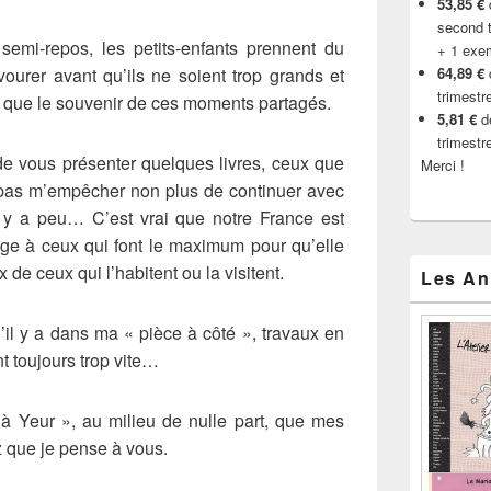
53,85 €
d
second t
n semi-repos, les petits-enfants prennent du
+ 1 exe
vourer avant qu’ils ne soient trop grands et
64,89 €
trimestr
t que le souvenir de ces moments partagés.
5,81 €
de
trimestr
 vous présenter quelques livres, ceux que
Merci !
a pas m’empêcher non plus de continuer avec
y a peu… C’est vrai que notre France est
age à ceux qui font le maximum pour qu’elle
de ceux qui l’habitent ou la visitent.
Les An
’il y a dans ma « pièce à côté », travaux en
nt toujours trop vite…
 à Yeur », au milieu de nulle part, que mes
z que je pense à vous.