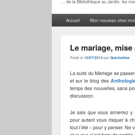
… de la Bibliothèque au Jardin, les m
Menu
Accueil
Mon nouveau chez moi
principal
Le mariage, mise 
Posté le
10/07/2014
par
Quichottine
La suite du Mariage se passe
et sur le blog des
Anthologi
temps des nouvelles, sans pour
discussion.
Je sais que vous aimeriez y 
pour autant vous risquer à c
tout l’été – pour y penser. Ne
plus que c’est hors de portée.