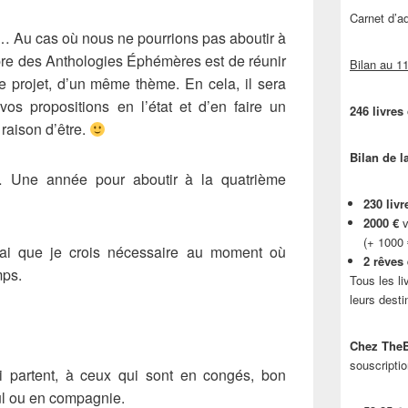
Carnet d’
»… Au cas où nous ne pourrions pas aboutir à
pre des Anthologies Éphémères est de réunir
Bilan au 11
 projet, d’un même thème. En cela, il sera
vos propositions en l’état et d’en faire un
246 livres
 raison d’être.
Bilan de l
 Une année pour aboutir à la quatrième
230 livr
2000 €
v
(+ 1000
élai que je crois nécessaire au moment où
2 rêves
mps.
Tous les li
leurs desti
Chez TheB
souscriptio
 partent, à ceux qui sont en congés, bon
eul ou en compagnie.