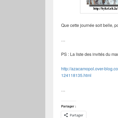
Que cette journée soit belle, p
…
PS : La liste des invités du mari
http://azacamopol.over-blog.co
124118135.html
…
Partager :
Partager