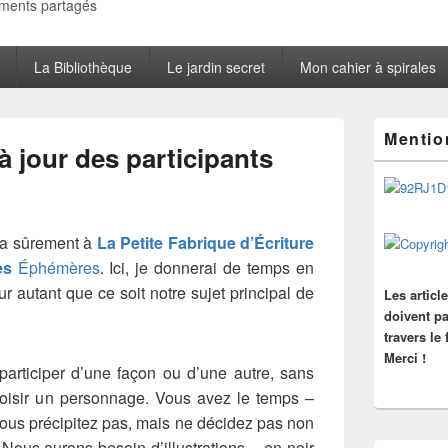
oments partagés
La Bibliothèque
Le jardin secret
Mon cahier à spirales
Zone
Mentio
principale
à jour des participants
de
widget
pour
la
barre
ra sûrement à
La Petite Fabrique d’Écriture
latérale
es
Éphémères
. Ici, je donnerai de temps en
 autant que ce soit notre sujet principal de
Les articl
doivent pa
travers le
Merci !
participer d’une façon ou d’une autre, sans
hoisir un personnage. Vous avez le temps –
 vous précipitez pas, mais ne décidez pas non
 Nous aurons besoin d’illustrations – en noir