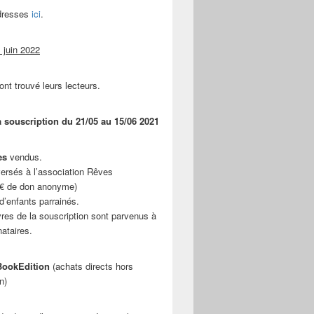
adresses
ici
.
 juin 2022
ont trouvé leurs lecteurs.
a souscription du 21/05 au 15/06 2021
es
vendus.
ersés à l’association Rêves
 € de don anonyme)
d’enfants parrainés.
vres de la souscription sont parvenus à
nataires.
ookEdition
(achats directs hors
n)