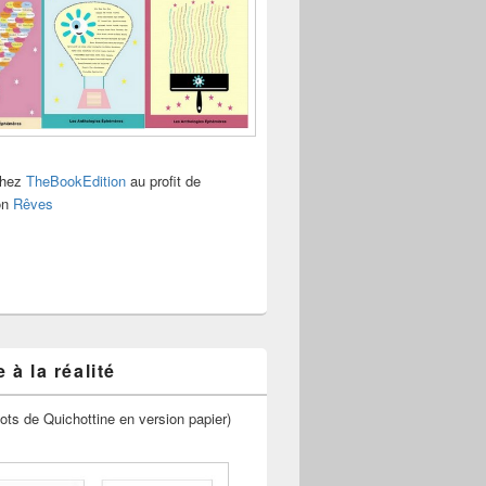
chez
TheBookEdition
au profit de
ion
Rêves
 à la réalité
ots de Quichottine en version papier)