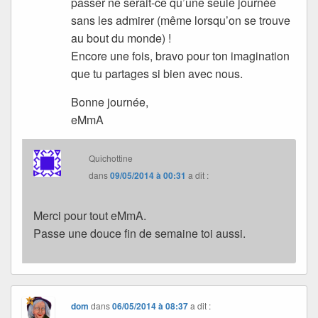
passer ne serait-ce qu’une seule journée
sans les admirer (même lorsqu’on se trouve
au bout du monde) !
Encore une fois, bravo pour ton imagination
que tu partages si bien avec nous.
Bonne journée,
eMmA
Quichottine
dans
09/05/2014 à 00:31
a dit :
Merci pour tout eMmA.
Passe une douce fin de semaine toi aussi.
dom
dans
06/05/2014 à 08:37
a dit :