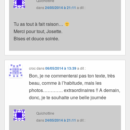
Quichottine
dans
24/05/2014 à 21:11
a dit :
Tu as tout à fait raison…
Merci pour tout, Josette.
Bises et douce soirée.
croc
dans
06/05/2014 à 13:39
a dit :
Bon, je ne commenterai pas ton texte, très
beau, comme à l’habitude, mais les
photos…………. extraordinaires !! A demain,
donc, je te souhaite une belle journée
Quichottine
dans
24/05/2014 à 21:11
a dit :