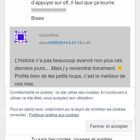
d’appuyer sur off, il faut que ça tourne
!!!!!!!!!!!!!!!!!!!!!!!!!!!!
Bises
Quichottine
dans
24/05/2014 à 21:14
a dit :
L’histoire n’a pas beaucoup avancé non plus ces
derniers jours… Mais j’y reviendrai forcément.
Profite bien de tes petits loups, c’est le meilleur de
nos vies.
Bises et douce soirée.
Confidentialité et cookies : ce site utilise des cookies. En continuant à
utiliser ce site Web, vous acceptez leur utilisation.
Pour en savoir plus, notamment sur la façon de contrôler les cookies,
consultez :
Politique relative aux cookies
Marie Minoza
dans
06/05/2014 à 18:28
a dit :
Passionnant, une véritable merveille…
Tu sais lier contes, images et amitiés…