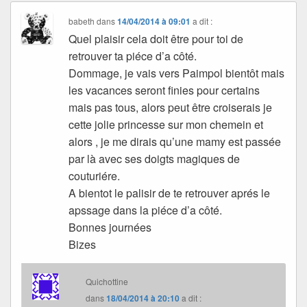
babeth
dans
14/04/2014 à 09:01
a dit :
Quel plaisir cela doit être pour toi de
retrouver ta piéce d’a côté.
Dommage, je vais vers Paimpol bientôt mais
les vacances seront finies pour certains
mais pas tous, alors peut être croiserais je
cette jolie princesse sur mon chemein et
alors , je me dirais qu’une mamy est passée
par là avec ses doigts magiques de
couturiére.
A bientot le palisir de te retrouver aprés le
apssage dans la piéce d’a côté.
Bonnes journées
Bizes
Quichottine
dans
18/04/2014 à 20:10
a dit :