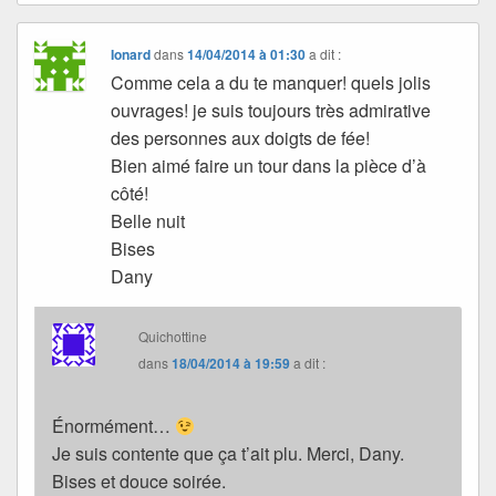
Ionard
dans
14/04/2014 à 01:30
a dit :
Comme cela a du te manquer! quels jolis
ouvrages! je suis toujours très admirative
des personnes aux doigts de fée!
Bien aimé faire un tour dans la pièce d’à
côté!
Belle nuit
Bises
Dany
Quichottine
dans
18/04/2014 à 19:59
a dit :
Énormément…
Je suis contente que ça t’ait plu. Merci, Dany.
Bises et douce soirée.