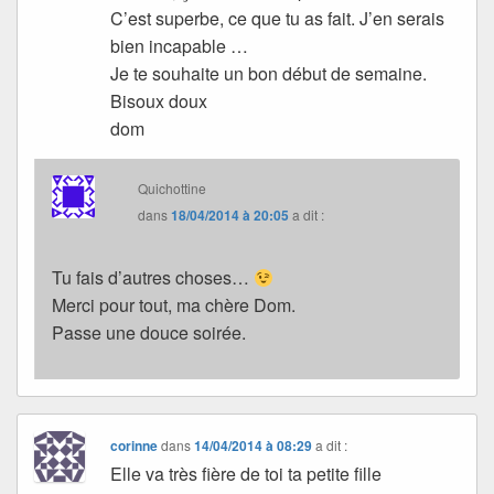
C’est superbe, ce que tu as fait. J’en serais
bien incapable …
Je te souhaite un bon début de semaine.
Bisoux doux
dom
Quichottine
dans
18/04/2014 à 20:05
a dit :
Tu fais d’autres choses…
Merci pour tout, ma chère Dom.
Passe une douce soirée.
corinne
dans
14/04/2014 à 08:29
a dit :
Elle va très fière de toi ta petite fille