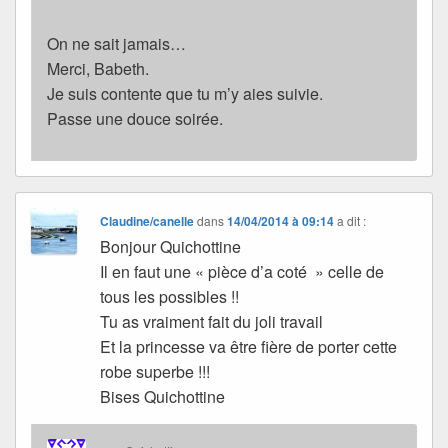
On ne sait jamais…
Merci, Babeth.
Je suis contente que tu m’y aies suivie.
Passe une douce soirée.
Claudine/canelle
dans
14/04/2014 à 09:14
a dit :
Bonjour Quichottine
Il en faut une « pièce d’a coté » celle de
tous les possibles !!
Tu as vraiment fait du joli travail
Et la princesse va être fière de porter cette
robe superbe !!!
Bises Quichottine