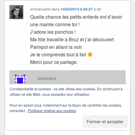
emmanuelle
dans
14/04/2014 à 09:37
a dit :
Quelle chance tes petits-enfants ont d’avoir
une mamie comme toi !
J’adore les ponchos !
Ma fille travaille à Bruz et j’ai découvert
Paimpol en allant la voir.
Je te comprends tout à fait
Merci pour ce partage.
Quichottine
dans
18/04/2014 à 20:19
a dit :
Confidentialité et cookies : ce site utilise des cookies. En continuant à
utiliser ce site Web, vous acceptez leur utilisation.
J’aime aussi beaucoup.
Pour en savoir plus, notamment sur la façon de contrôler les cookies,
Merci pour ce partage Emmanuelle.
consultez :
Politique relative aux cookies
Passe une douce soirée.