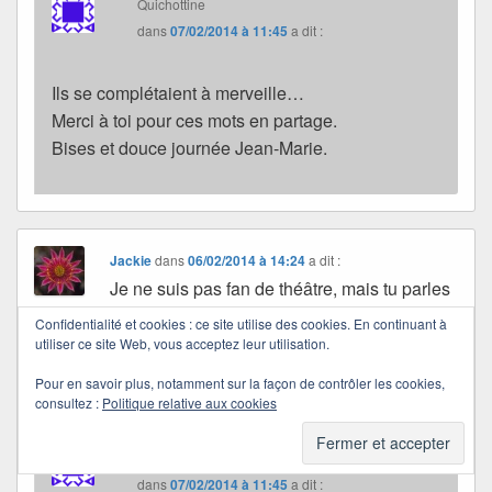
Quichottine
dans
07/02/2014 à 11:45
a dit :
Ils se complétaient à merveille…
Merci à toi pour ces mots en partage.
Bises et douce journée Jean-Marie.
Jackie
dans
06/02/2014 à 14:24
a dit :
Je ne suis pas fan de théâtre, mais tu parles
de cette pièce avec tellement de conviction
Confidentialité et cookies : ce site utilise des cookies. En continuant à
que
utiliser ce site Web, vous acceptez leur utilisation.
tu me donnes envie de la voir…
Pour en savoir plus, notamment sur la façon de contrôler les cookies,
Bises et bonne soirée
consultez :
Politique relative aux cookies
Quichottine
dans
07/02/2014 à 11:45
a dit :