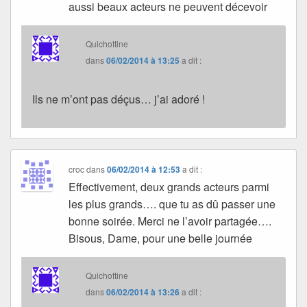
aussi beaux acteurs ne peuvent décevoir
Quichottine
dans
06/02/2014 à 13:25
a dit :
Ils ne m’ont pas déçus… j’ai adoré !
croc
dans
06/02/2014 à 12:53
a dit :
Effectivement, deux grands acteurs parmi
les plus grands…. que tu as dû passer une
bonne soirée. Merci ne l’avoir partagée….
Bisous, Dame, pour une belle journée
Quichottine
dans
06/02/2014 à 13:26
a dit :