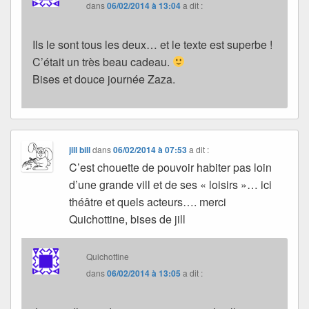
dans
06/02/2014 à 13:04
a dit :
Ils le sont tous les deux… et le texte est superbe !
C’était un très beau cadeau.
Bises et douce journée Zaza.
jill bill
dans
06/02/2014 à 07:53
a dit :
C’est chouette de pouvoir habiter pas loin
d’une grande vill et de ses « loisirs »… ici
théâtre et quels acteurs…. merci
Quichottine, bises de jill
Quichottine
dans
06/02/2014 à 13:05
a dit :