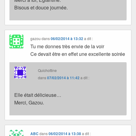
Bisous et douce journée.
gazou
dans
06/02/2014 à 13:32
a dit :
Tu me donnes très envie de la voir
Ce devait être en effet une excellente soirée
Quichottine
dans
07/02/2014 à 11:42
a dit :
Elle était délicieuse…
Merci, Gazou.
ABC
dans
06/02/2014 à 13:38
a dit :