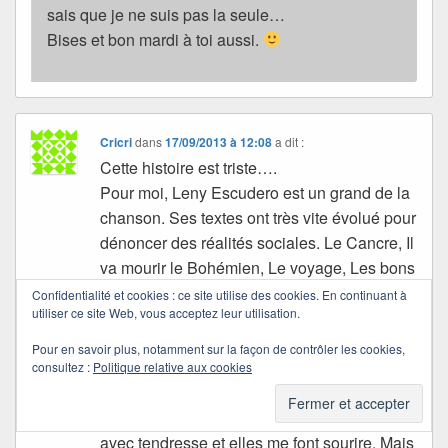
sais que je ne suis pas la seule…
Bises et bon mardi à toi aussi.
Cricri
dans
17/09/2013 à 12:08
a dit :
Cette histoire est triste….
Pour moi, Leny Escudero est un grand de la
chanson. Ses textes ont très vite évolué pour
dénoncer des réalités sociales. Le Cancre, Il
va mourir le Bohémien, Le voyage, Les bons
apôtres, etc…
Confidentialité et cookies : ce site utilise des cookies. En continuant à
utiliser ce site Web, vous acceptez leur utilisation.
Je l’ai vu à Lyon il y a bien longtemps. J’y
étais allée pour un congrès national du
Pour en savoir plus, notamment sur la façon de contrôler les cookies,
Secours Populaire Français où nous étions
consultez :
Politique relative aux cookies
bénévoles.
Les amours enfantines, je m’en souviens
avec tendresse et elles me font sourire. Mais