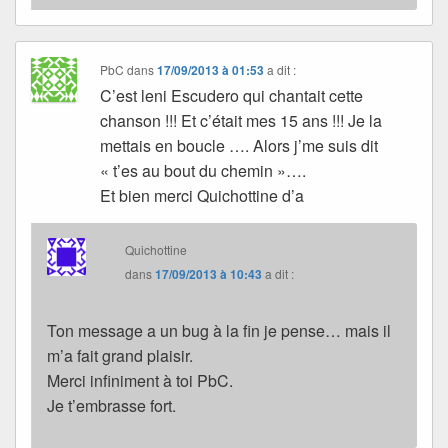
PbC
dans
17/09/2013 à 01:53
a dit :
C’est leni Escudero qui chantait cette
chanson !!! Et c’était mes 15 ans !!! Je la
mettais en boucle …. Alors j’me suis dit
« t’es au bout du chemin »….
Et bien merci Quichottine d’a
Quichottine
dans
17/09/2013 à 10:43
a dit :
Ton message a un bug à la fin je pense… mais il
m’a fait grand plaisir.
Merci infiniment à toi PbC.
Je t’embrasse fort.