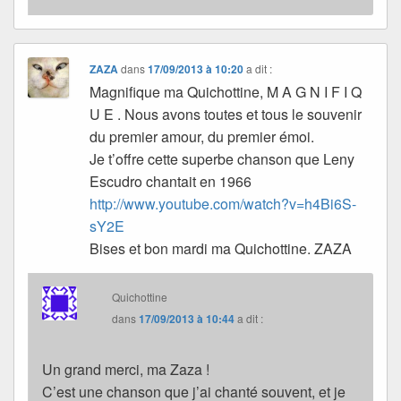
ZAZA
dans
17/09/2013 à 10:20
a dit :
Magnifique ma Quichottine, M A G N I F I Q
U E . Nous avons toutes et tous le souvenir
du premier amour, du premier émoi.
Je t’offre cette superbe chanson que Leny
Escudro chantait en 1966
http://www.youtube.com/watch?v=h4Bi6S-
sY2E
Bises et bon mardi ma Quichottine. ZAZA
Quichottine
dans
17/09/2013 à 10:44
a dit :
Un grand merci, ma Zaza !
C’est une chanson que j’ai chanté souvent, et je