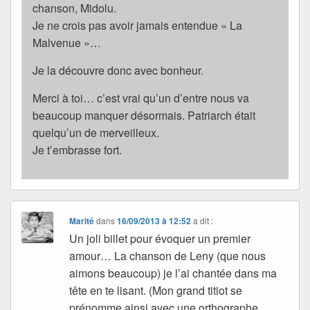
chanson, Midolu.
Je ne crois pas avoir jamais entendue « La
Malvenue »…
Je la découvre donc avec bonheur.
Merci à toi… c’est vrai qu’un d’entre nous va
beaucoup manquer désormais. Patriarch était
quelqu’un de merveilleux.
Je t’embrasse fort.
Marité
dans
16/09/2013 à 12:52
a dit :
Un joli billet pour évoquer un premier
amour… La chanson de Leny (que nous
aimons beaucoup) je l’ai chantée dans ma
tête en te lisant. (Mon grand titiot se
prénomme ainsi avec une orthographe