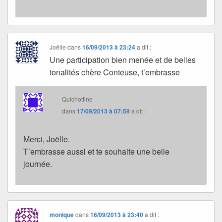
Joëlle
dans
16/09/2013 à 23:24
a dit :
Une participation bien menée et de belles
tonalités chère Conteuse, t’embrasse
Quichottine
dans
17/09/2013 à 07:59
a dit :
Merci, Joëlle.
T’embrasse aussi et te souhaite une belle
journée.
monique
dans
16/09/2013 à 23:40
a dit :