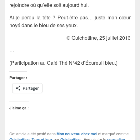
rejoindre où qu’elle soit aujourd’hui.
Ai-je perdu la tête ? Peut-être pas… juste mon cœur
noyé dans le bleu de ses yeux.
© Quichottine, 25 juillet 2013
…
(Participation au Café Thé N°42 d’Écureuil bleu.)
Partager :
Partager
J’aime ça :
Cet article a été posté dans
Mon nouveau chez moi
et marqué comme
Quichottine
,
Tags et jeux
par
Quichottine
. Enregistrer le
permalien
.