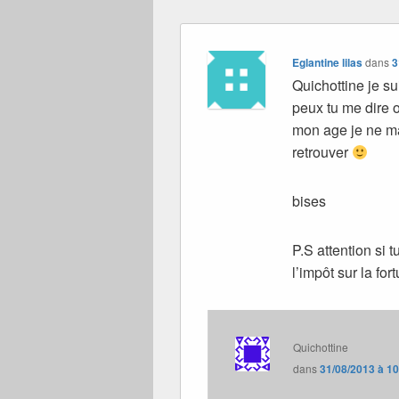
Eglantine lilas
dans
3
Quichottine je s
peux tu me dire 
mon age je ne mar
retrouver
bises
P.S attention si 
l’impôt sur la fort
Quichottine
dans
31/08/2013 à 1