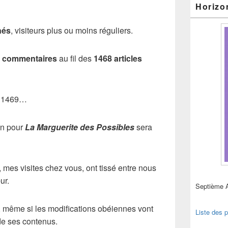
Horizo
nés
, visiteurs plus ou moins réguliers.
2 commentaires
au fil des
1468 articles
ro 1469…
on pour
La Marguerite des Possibles
sera
es visites chez vous, ont tissé entre nous
ur.
Septième 
t, même si les modifications obéiennes vont
Liste des p
de ses contenus.