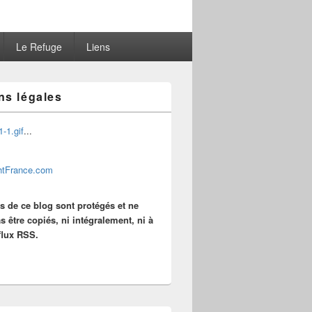
Le Refuge
Liens
ns légales
...
es de ce blog sont protégés et ne
s être copiés, ni intégralement, ni à
 flux RSS.