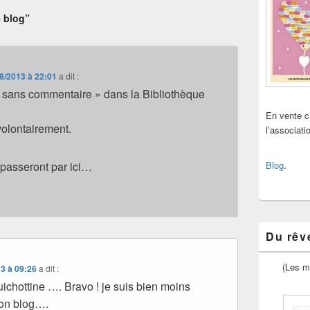
 blog”
8/2013 à 22:01
a dit :
 « sans commentaire » dans la Bibliothèque
En vente 
 volontairement.
l’associat
 passeront par ici…
Blog
.
Du rêve
(Les m
3 à 09:26
a dit :
ichottine …. Bravo ! je suis bien moins
mon blog….