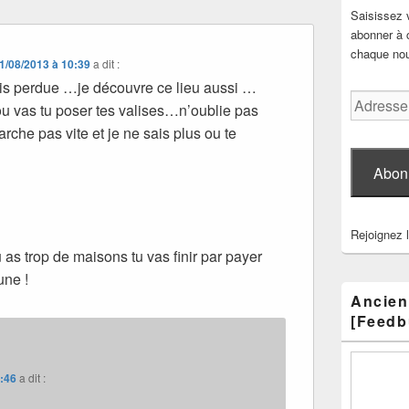
Saisissez 
abonner à c
chaque nouv
1/08/2013 à 10:39
a dit :
uis perdue …je découvre ce lieu aussi …
Adresse
ou vas tu poser tes valises…n’oublie pas
e-
che pas vite et je ne sais plus ou te
mail
Abon
Rejoignez 
tu as trop de maisons tu vas finir par payer
une !
Ancien
[Feedb
0:46
a dit :