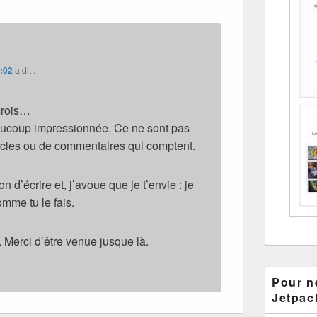
0:02
a dit :
 crois…
aucoup impressionnée. Ce ne sont pas
icles ou de commentaires qui comptent.
 d’écrire et, j’avoue que je t’envie : je
mme tu le fais.
Merci d’être venue jusque là.
Pour ne
Jetpac