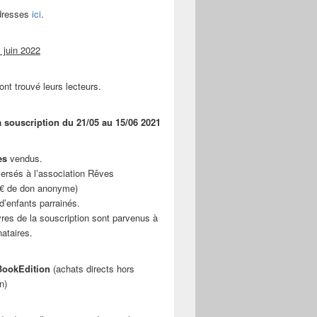
adresses
ici
.
 juin 2022
ont trouvé leurs lecteurs.
a souscription du 21/05 au 15/06 2021
es
vendus.
ersés à l’association Rêves
 € de don anonyme)
d’enfants parrainés.
vres de la souscription sont parvenus à
nataires.
ookEdition
(achats directs hors
n)