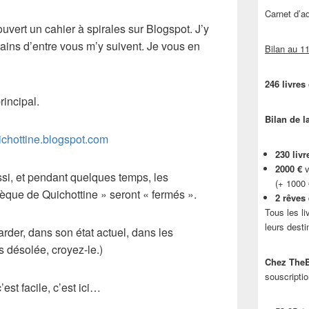
Carnet d’
uvert un cahier à spirales sur Blogspot. J’y
tains d’entre vous m’y suivent. Je vous en
Bilan au 11
246 livres
incipal.
Bilan de l
uichottine.blogspot.com
230 livr
2000 €
v
i, et pendant quelques temps, les
(+ 1000
èque de Quichottine » seront « fermés ».
2 rêves
Tous les li
leurs desti
der, dans son état actuel, dans les
s désolée, croyez-le.)
Chez TheB
souscriptio
st facile, c’est ici…