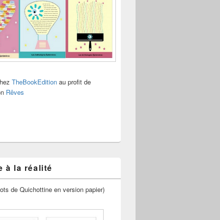
chez
TheBookEdition
au profit de
ion
Rêves
 à la réalité
ots de Quichottine en version papier)