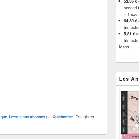
53,85 €
d
second t
+ 1 exe
64,89 €
trimestr
5,81 €
de
trimestr
Merci !
Les An
èque
,
Lettres aux abonnés
par
Quichottine
. Enregistrer