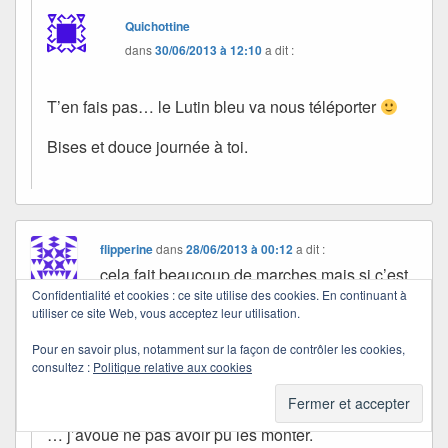
Quichottine
dans
30/06/2013 à 12:10
a dit :
T’en fais pas… le Lutin bleu va nous téléporter
Bises et douce journée à toi.
flipperine
dans
28/06/2013 à 00:12
a dit :
cela fait beaucoup de marches mais si c’est
Confidentialité et cookies : ce site utilise des cookies. En continuant à
beau
utiliser ce site Web, vous acceptez leur utilisation.
Pour en savoir plus, notamment sur la façon de contrôler les cookies,
Quichottine
consultez :
Politique relative aux cookies
dans
30/06/2013 à 12:11
a dit :
… j’avoue ne pas avoir pu les monter.