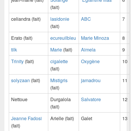
(fait)
celiandra (fait)
lasidonie
ABC
7
(fait)
Erato (fait)
ecureuilbleu
Marie Minoza
8
tilk
Marie
(fait)
Aimela
9
Trinity
(fait)
cigalette
Oxygène
10
(fait)
solyzaan
(fait)
Mistigris
jamadrou
11
(fait)
Nettoue
Durgalola
Salvatore
12
(fait)
Jeanne Fadosi
Arielle (fait)
Galet
13
(fait)