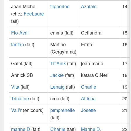
Jean-Michel
flipperine
Azalaïs
14
(chez
FéeLaure
fait)
Flo-Avril
emma (fait)
Celiandra
15
fanfan
(fait)
Martine
Erato
16
(Cergyrama)
Galet (fait)
Tit’Anik
(fait)
jean-marie
17
Annick SB
Jackie
(fait)
katara C.Néri
18
Vita
(fait)
Lenaïg
(fait)
Charlie
19
Tricôtine
(fait)
croc (fait)
Alrisha
20
Va l’r
(en cours)
pimprenelle
Josette
21
(fait)
marine D
(fait)
Charlie
(fait)
Marine D
.
22