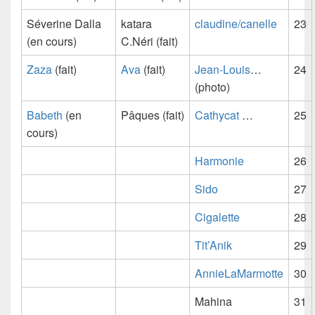
Séverine Dalla
katara
claudine/canelle
23
(en cours)
C.Néri (fait)
Zaza
(fait)
Ava
(fait)
Jean-Louis
…
24
(photo)
Babeth
(en
Pâques (fait)
Cathycat
…
25
cours)
Harmonie
26
Sido
27
Cigalette
28
Tit’Anik
29
AnnieLaMarmotte
30
Mahina
31