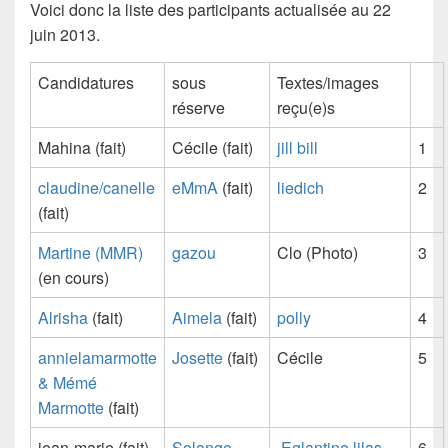
Voici donc la liste des participants actualisée au 22
juin 2013.
Candidatures
sous
Textes/images
réserve
reçu(e)s
Mahina (fait)
Cécile (fait)
jill bill
1
claudine/canelle
eMmA
(fait)
liedich
2
(fait)
Martine (MMR)
gazou
Clo
(Photo)
3
(en cours)
Alrisha
(fait)
Aimela
(fait)
polly
4
annielamarmotte
Josette
(fait)
Cécile
5
& Mémé
Marmotte
(fait)
jean-marie (fait)
Solange
Eglantine lilas
6