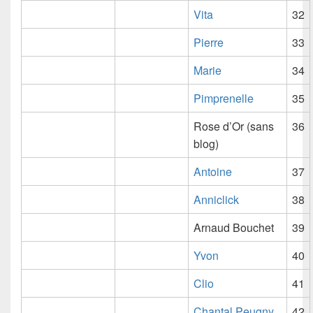
Vita
32
Pierre
33
Marie
34
Pimprenelle
35
Rose d’Or (sans
36
blog)
Antoine
37
Anniclick
38
Arnaud Bouchet
39
Yvon
40
Clio
41
Chantal Peugny
42