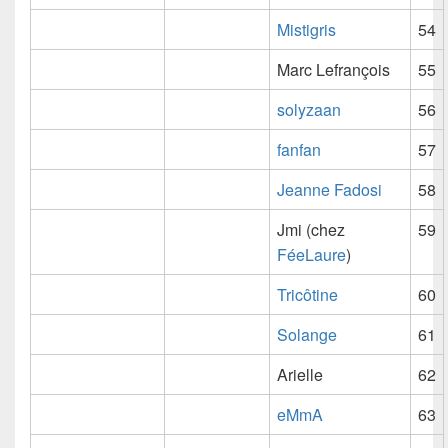
Mistigris
54
Marc Lefrançois
55
solyzaan
56
fanfan
57
Jeanne Fadosi
58
Jmi (chez
59
FéeLaure
)
Tricôtine
60
Solange
61
Arielle
62
eMmA
63