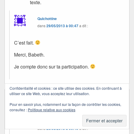
texte.
Quichottine
dans
29/05/2013 à 00:47
a dit :
C’est fait.
Merci, Babeth.
Je compte donc sur ta participation.
Confidentialité et cookies : ce site utilise des cookies. En continuant à
utiliser ce site Web, vous acceptez leur utilisation.
ZAZA
dans
21/05/2013 à 21:08
a dit :
Mais je ne retrouve pas la réponse…!!!! sniff
Pour en savoir plus, notamment sur la façon de contrôler les cookies,
consultez :
Politique relative aux cookies
Quichottine
dans
29/05/2013 à 00:49
a dit :