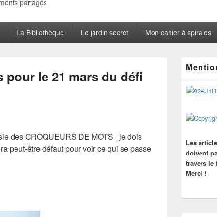
oments partagés
La Bibliothèque
Le jardin secret
Mon cahier à spirales
Zone
Mentio
principale
s pour le 21 mars du défi
de
widget
pour
la
barre
latérale
poésie des CROQUEURS DE MOTS je dois
Les articl
ra peut-être défaut pour voir ce qui se passe
doivent pa
travers le
Merci !