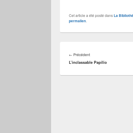
Cet article a été posté dans
La Biblioth
permalien
.
Navigation
de
Article
←
Précédent
l’article
L’inclassable Papilio
précédent :