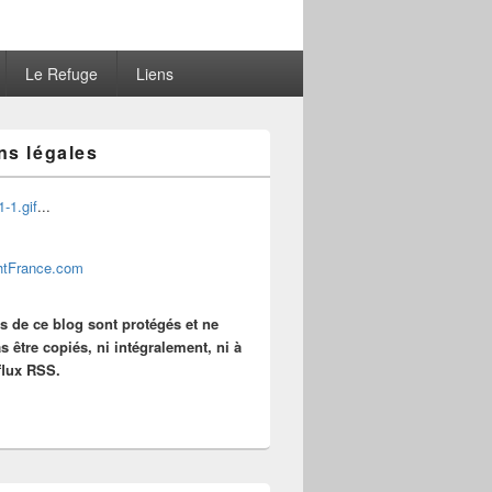
Le Refuge
Liens
ns légales
...
es de ce blog sont protégés et ne
s être copiés, ni intégralement, ni à
 flux RSS.