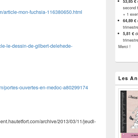
53,85 €
d
second t
om/article-mon-fuchsia-116380650.html
+ 1 exe
64,89 €
trimestr
5,81 €
de
trimestr
icle-le-dessin-de-gilbert-delehede-
Merci !
Les An
.com/portes-ouvertes-en-medoc-a80299174
ient.hautetfort.com/archive/2013/03/11/jeudi-