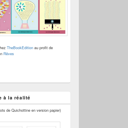
chez
TheBookEdition
au profit de
ion
Rêves
 à la réalité
ots de Quichottine en version papier)