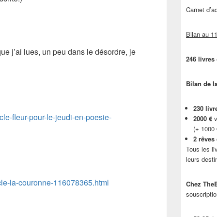
Carnet d’
Bilan au 11
que j’ai lues, un peu dans le désordre, je
246 livres
Bilan de l
230 livr
icle-fleur-pour-le-jeudi-en-poesie-
2000 €
v
(+ 1000
2 rêves
Tous les li
leurs desti
article-la-couronne-116078365.html
Chez TheB
souscriptio