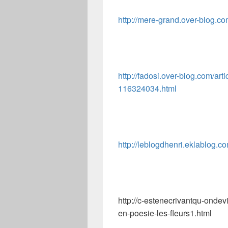
http://mere-grand.over-blog.c
http://fadosi.over-blog.com/art
116324034.html
http://leblogdhenri.eklablog
http://c-estenecrivantqu-ondev
en-poesie-les-fleurs1.html