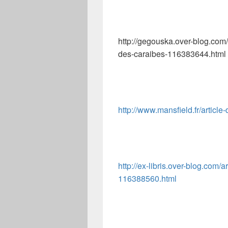
http://gegouska.over-blog.com/
des-caraibes-116383644.html
http://www.mansfield.fr/articl
http://ex-libris.over-blog.com/a
116388560.html