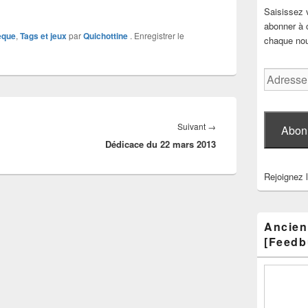
Saisissez 
abonner à c
èque
,
Tags et jeux
par
Quichottine
. Enregistrer le
chaque nouv
Adresse
e-
mail
Article
Suivant
→
Abon
Dédicace du 22 mars 2013
suivant :
Rejoignez 
Ancien
[Feedb