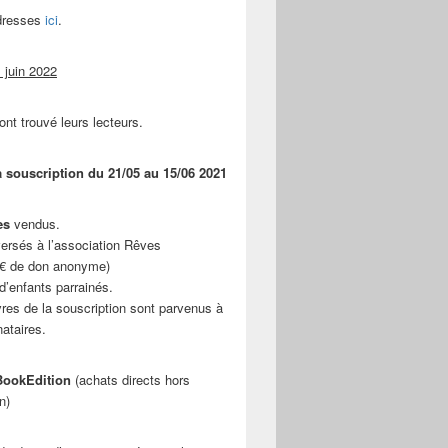
adresses
ici
.
 juin 2022
ont trouvé leurs lecteurs.
a souscription du 21/05 au 15/06 2021
es
vendus.
ersés à l’association Rêves
 € de don anonyme)
d’enfants parrainés.
vres de la souscription sont parvenus à
nataires.
ookEdition
(achats directs hors
n)