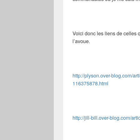
Voici donc les liens de celles 
l’avoue.
http://plyson.over-blog.com/art
116375878.html
http://jill-bill.over-blog.com/