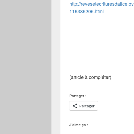
http://revesetecrituresdalice.o
116386206.html
(article à compléter)
Partager :
Partager
J’aime ça :