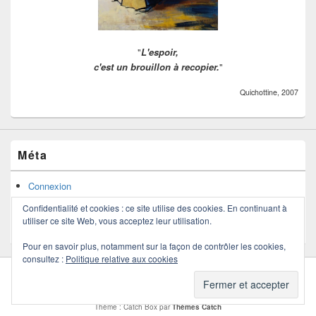
"
L'espoir,
c'est un brouillon à recopier.
"
Quichottine, 2007
Méta
Connexion
Flux des publications
Confidentialité et cookies : ce site utilise des cookies. En continuant à
Flux des commentaires
utiliser ce site Web, vous acceptez leur utilisation.
Site de WordPress-FR
Pour en savoir plus, notamment sur la façon de contrôler les cookies,
consultez :
Politique relative aux cookies
Copyright © 2026
Quichottine
. Tous droits réservés.
Politique de confidentialité
Thème : Catch Box par
Thèmes Catch