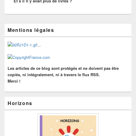
Et s’il n’y avait plus de livres ?
suivant :
Zone
Mentions légales
principale
de
widget
...
pour
la
barre
latérale
Les articles de ce blog sont protégés et ne doivent pas être
copiés, ni intégralement, ni à travers le flux RSS.
Merci !
Horizons