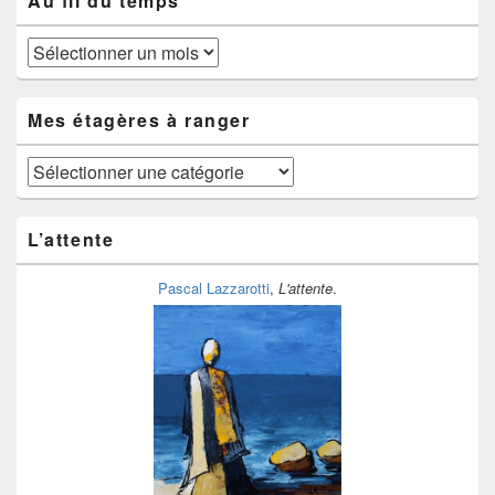
Au fil du temps
Au
fil
du
temps
Mes étagères à ranger
Mes
étagères
à
ranger
L’attente
Pascal Lazzarotti
,
L'attente
.