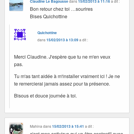
Claudine Le Bagousse
dans
15/02/2013 à 11:16
a dit :
Bon retour chez toi …sourires
Bises Quichottine
Quichottine
dans
15/02/2013 à 13:09
a dit :
Merci Claudine. J'espère que tu ne m'en veux
pas.
Tu m'as tant aidée à m'installer vraiment ici ! Je ne
te remercierai jamais assez pour ta présence.
Bisous et douce journée à toi.
Mahina
dans
15/02/2013 à 15:41
a dit :
c'est mon antivirus qui va être content!! avec