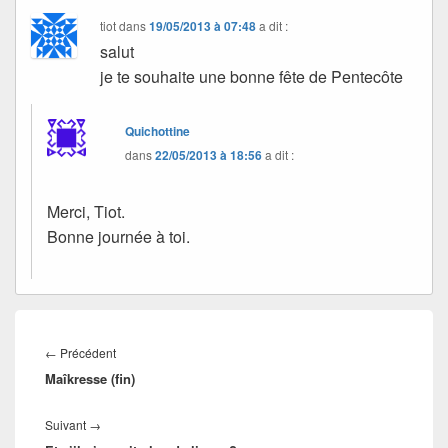
tiot
dans
19/05/2013 à 07:48
a dit :
salut
je te souhaite une bonne fête de Pentecôte
Quichottine
dans
22/05/2013 à 18:56
a dit :
Merci, Tiot.
Bonne journée à toi.
Navigation
de
Article
←
Précédent
l’article
Maîkresse (fin)
précédent :
Article
Suivant
→