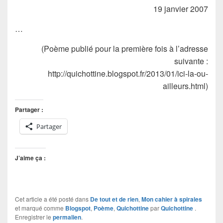
19 janvier 2007
…
(Poème publié pour la première fois à l’adresse
suivante :
http://quichottine.blogspot.fr/2013/01/ici-la-ou-
ailleurs.html)
Partager :
Partager
J’aime ça :
Cet article a été posté dans
De tout et de rien
,
Mon cahier à spirales
et marqué comme
Blogspot
,
Poème
,
Quichottine
par
Quichottine
.
Enregistrer le
permalien
.