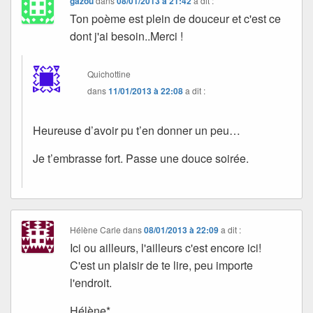
gazou
dans
08/01/2013 à 21:42
a dit :
Ton poème est plein de douceur et c'est ce
dont j'ai besoin..Merci !
Quichottine
dans
11/01/2013 à 22:08
a dit :
Heureuse d’avoir pu t’en donner un peu…
Je t’embrasse fort. Passe une douce soirée.
Hélène Carle
dans
08/01/2013 à 22:09
a dit :
Ici ou ailleurs, l'ailleurs c'est encore ici!
C'est un plaisir de te lire, peu importe
l'endroit.
Hélène*