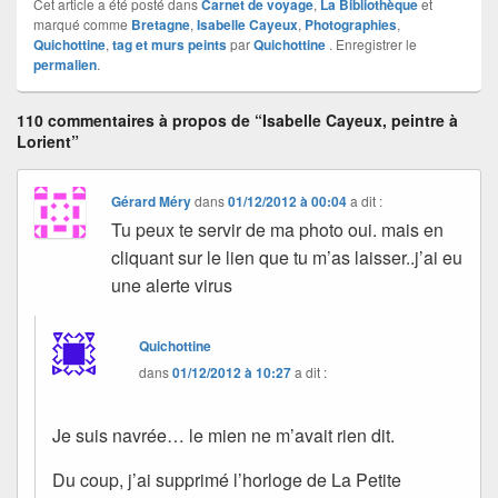
Cet article a été posté dans
Carnet de voyage
,
La Bibliothèque
et
marqué comme
Bretagne
,
Isabelle Cayeux
,
Photographies
,
Quichottine
,
tag et murs peints
par
Quichottine
. Enregistrer le
permalien
.
110 commentaires à propos de “Isabelle Cayeux, peintre à
Lorient”
Gérard Méry
dans
01/12/2012 à 00:04
a dit :
Tu peux te servir de ma photo oui. mais en
cliquant sur le lien que tu m’as laisser..j’ai eu
une alerte virus
Quichottine
dans
01/12/2012 à 10:27
a dit :
Je suis navrée… le mien ne m’avait rien dit.
Du coup, j’ai supprimé l’horloge de La Petite