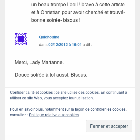
un beau trompe l’oeil ! bravo à cette artiste-
et à Christian pour avoir cherché et trouvé-
bonne soirée- bisous !
Quichottine
dans
02/12/2012 à 16:01
a dit :
Merci, Lady Marianne.
Douce soirée à toi aussi. Bisous.
Confidentialité et cookies : ce site utilise des cookies. En continuant à
utiliser ce site Web, vous acceptez leur utilisation.
tilk
dans
01/12/2012 à 23:47
a dit :
Pour en savoir plus, notamment sur la façon de contrôler les cookies,
muy bonita esa pintada…
consultez :
Politique relative aux cookies
besotes
tilk