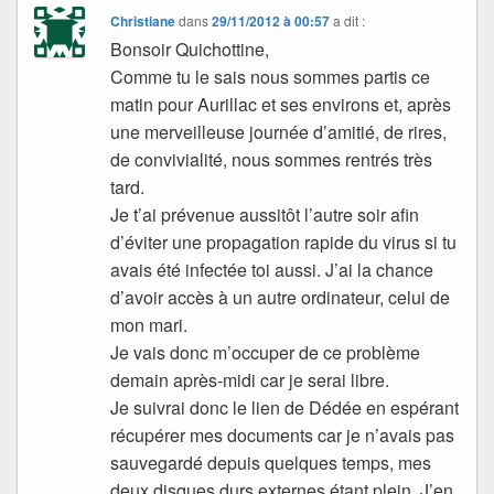
Christiane
dans
29/11/2012 à 00:57
a dit :
Bonsoir Quichottine,
Comme tu le sais nous sommes partis ce
matin pour Aurillac et ses environs et, après
une merveilleuse journée d’amitié, de rires,
de convivialité, nous sommes rentrés très
tard.
Je t’ai prévenue aussitôt l’autre soir afin
d’éviter une propagation rapide du virus si tu
avais été infectée toi aussi. J’ai la chance
d’avoir accès à un autre ordinateur, celui de
mon mari.
Je vais donc m’occuper de ce problème
demain après-midi car je serai libre.
Je suivrai donc le lien de Dédée en espérant
récupérer mes documents car je n’avais pas
sauvegardé depuis quelques temps, mes
deux disques durs externes étant plein. J’en