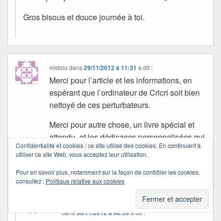
Gros bisous et douce journée à toi.
midolu
dans
29/11/2012 à 11:31
a dit :
Merci pour l’article et les informations, en
espérant que l’ordinateur de Cricri soit bien
nettoyé de ces perturbateurs.
Merci pour autre chose, un livre spécial et
attendu, et les dédicaces personnalisées qui
Confidentialité et cookies : ce site utilise des cookies. En continuant à
l’accompagnent ! Je reviendrai t’en parler.
utiliser ce site Web, vous acceptez leur utilisation.
Pour en savoir plus, notamment sur la façon de contrôler les cookies,
Bon jeudi, Quichottine. Bises d’ici en Berry.
consultez :
Politique relative aux cookies
Quichottine
dans
30/11/2012 à 00:39
a dit :