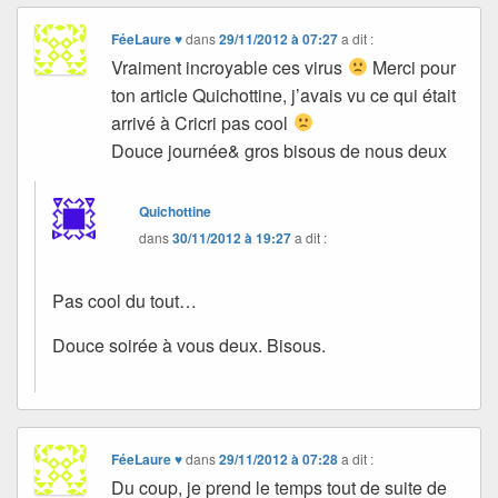
FéeLaure ♥
dans
29/11/2012 à 07:27
a dit :
Vraiment incroyable ces virus
Merci pour
ton article Quichottine, j’avais vu ce qui était
arrivé à Cricri pas cool
Douce journée& gros bisous de nous deux
Quichottine
dans
30/11/2012 à 19:27
a dit :
Pas cool du tout…
Douce soirée à vous deux. Bisous.
FéeLaure ♥
dans
29/11/2012 à 07:28
a dit :
Du coup, je prend le temps tout de suite de