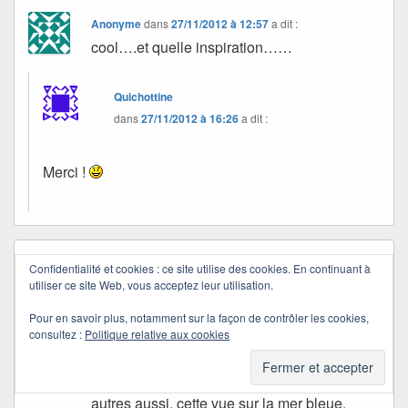
Anonyme
dans
27/11/2012 à 12:57
a dit :
cool….et quelle inspiration……
Quichottine
dans
27/11/2012 à 16:26
a dit :
Merci !
Marine D
dans
27/11/2012 à 14:05
a dit :
Confidentialité et cookies : ce site utilise des cookies. En continuant à
utiliser ce site Web, vous acceptez leur utilisation.
Je comprends que cette photo du petit chien
, venue de si loin, le pays de Croc, qui
Pour en savoir plus, notamment sur la façon de contrôler les cookies,
attend devant la porte ouverte, je comprends
consultez :
Politique relative aux cookies
donc que cette image t’ai inspirée et fait
rêver, je le trouve si touchant ! Mais les deux
autres aussi, cette vue sur la mer bleue,