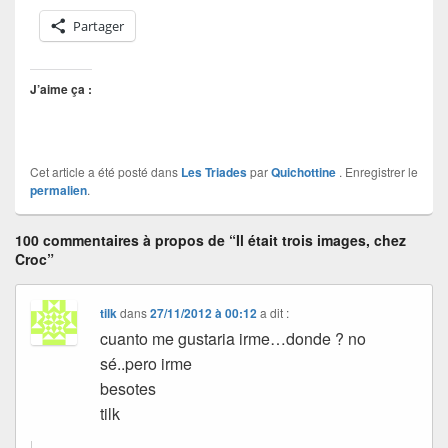
Partager
J’aime ça :
Cet article a été posté dans
Les Triades
par
Quichottine
. Enregistrer le
permalien
.
100 commentaires à propos de “Il était trois images, chez
Croc”
tilk
dans
27/11/2012 à 00:12
a dit :
cuanto me gustaria irme…donde ? no
sé..pero irme
besotes
tilk