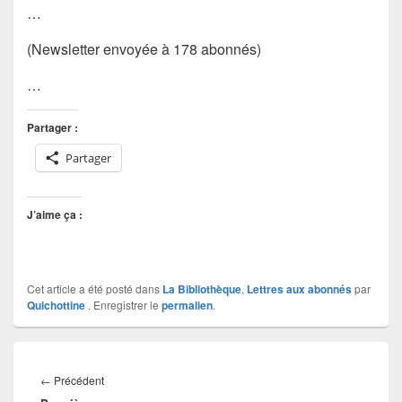
…
(Newsletter envoyée à 178 abonnés)
…
Partager :
Partager
J’aime ça :
Cet article a été posté dans
La Bibliothèque
,
Lettres aux abonnés
par
Quichottine
. Enregistrer le
permalien
.
Navigation
de
Article
←
Précédent
l’article