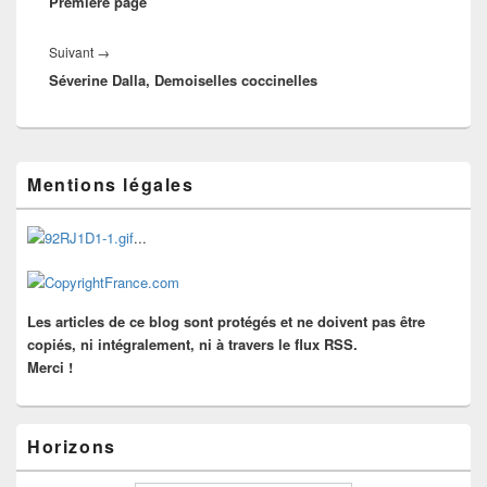
Première page
précédent :
Article
Suivant
→
Séverine Dalla, Demoiselles coccinelles
suivant :
Zone
Mentions légales
principale
de
widget
...
pour
la
barre
latérale
Les articles de ce blog sont protégés et ne doivent pas être
copiés, ni intégralement, ni à travers le flux RSS.
Merci !
Horizons