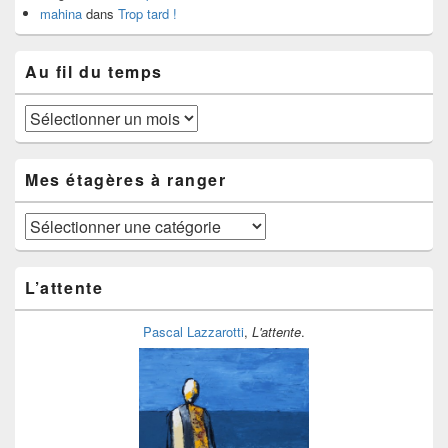
mahina
dans
Trop tard !
Au fil du temps
Au
fil
du
temps
Mes étagères à ranger
Mes
étagères
à
ranger
L’attente
Pascal Lazzarotti
,
L'attente
.