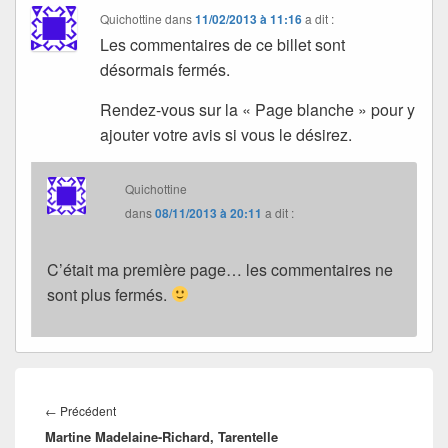
Quichottine
dans
11/02/2013 à 11:16
a dit :
Les commentaires de ce billet sont
désormais fermés.
Rendez-vous sur la « Page blanche » pour y
ajouter votre avis si vous le désirez.
Quichottine
dans
08/11/2013 à 20:11
a dit :
C’était ma première page… les commentaires ne
sont plus fermés.
Navigation
de
Article
←
Précédent
l’article
Martine Madelaine-Richard, Tarentelle
précédent :