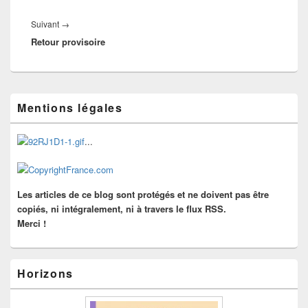
Article
Suivant
→
Retour provisoire
suivant :
Zone
Mentions légales
principale
de
widget
...
pour
la
barre
latérale
Les articles de ce blog sont protégés et ne doivent pas être
copiés, ni intégralement, ni à travers le flux RSS.
Merci !
Horizons