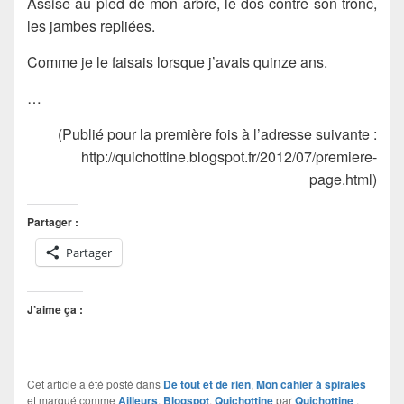
Assise au pied de mon arbre, le dos contre son tronc,
les jambes repliées.
Comme je le faisais lorsque j’avais quinze ans.
…
(Publié pour la première fois à l’adresse suivante :
http://quichottine.blogspot.fr/2012/07/premiere-
page.html)
Partager :
Partager
J’aime ça :
Cet article a été posté dans
De tout et de rien
,
Mon cahier à spirales
et marqué comme
Ailleurs
,
Blogspot
,
Quichottine
par
Quichottine
.