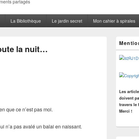
oments partagés
La Bibliothèque
Le jardin secret
Mon cahier à spirales
Zone
Mentio
principale
oute la nuit…
de
widget
pour
la
barre
latérale
Les articl
doivent pa
travers le
ien que ce n’est pas moi.
Merci !
e qui n’a pas avalé un balai en naissant.