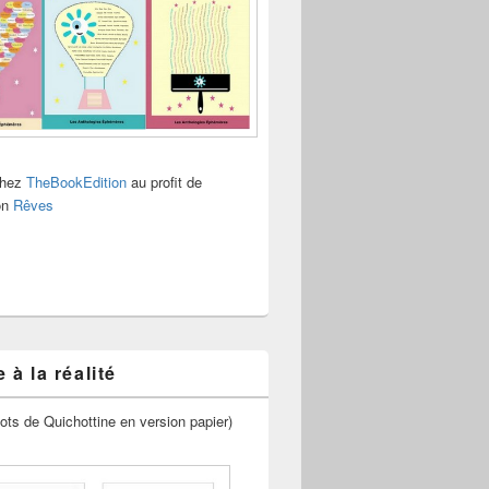
chez
TheBookEdition
au profit de
ion
Rêves
 à la réalité
ots de Quichottine en version papier)