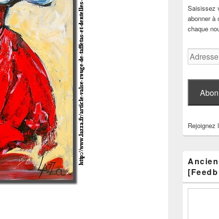
Saisissez 
abonner à c
chaque nouv
Adresse
e-
mail
Abon
Rejoignez 
Ancien
[Feedb