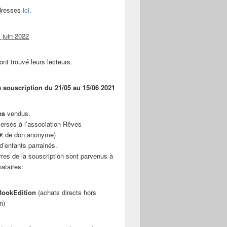
adresses
ici
.
 juin 2022
ont trouvé leurs lecteurs.
a souscription du 21/05 au 15/06 2021
es
vendus.
ersés à l’association Rêves
 € de don anonyme)
d’enfants parrainés.
vres de la souscription sont parvenus à
nataires.
ookEdition
(achats directs hors
n)