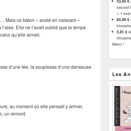
53,85 €
d
second t
+ 1 exe
s… Mais ce bâton « avalé en naissant »
64,89 €
trimestr
 l’aise. Elle ne l’avait oublié que le temps
5,81 €
de
elui qu’elle aimait.
trimestr
Merci !
ltesse d’une fée, la souplesse d’une danseuse
Les An
urs, au moment où elle pensait y arriver,
e, un remord.