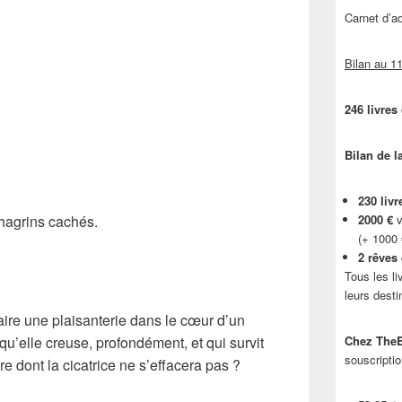
Carnet d’
Bilan au 11
246 livres
Bilan de l
230 livr
chagrins cachés.
2000 €
v
(+ 1000
2 rêves
Tous les li
leurs desti
faire une plaisanterie dans le cœur d’un
 qu’elle creuse, profondément, et qui survit
Chez TheB
souscriptio
 dont la cicatrice ne s’effacera pas ?