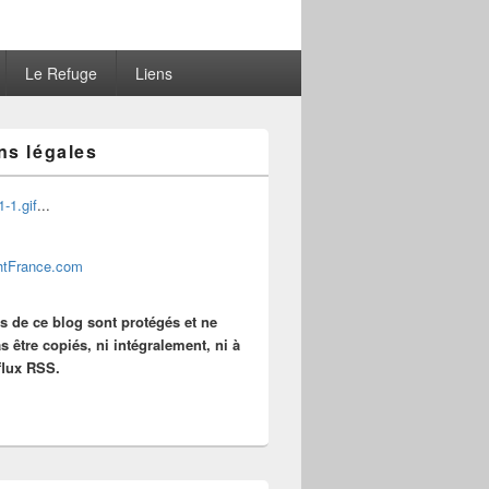
Le Refuge
Liens
ns légales
...
es de ce blog sont protégés et ne
s être copiés, ni intégralement, ni à
 flux RSS.