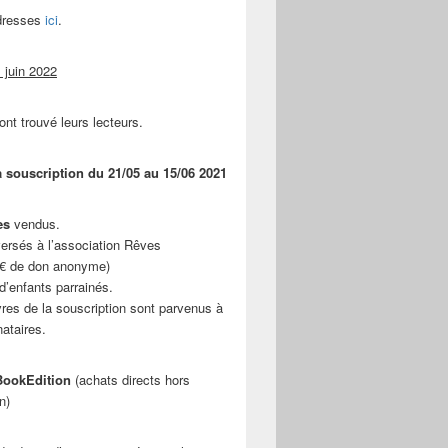
adresses
ici
.
 juin 2022
ont trouvé leurs lecteurs.
a souscription du 21/05 au 15/06 2021
es
vendus.
ersés à l’association Rêves
 € de don anonyme)
d’enfants parrainés.
vres de la souscription sont parvenus à
nataires.
ookEdition
(achats directs hors
n)