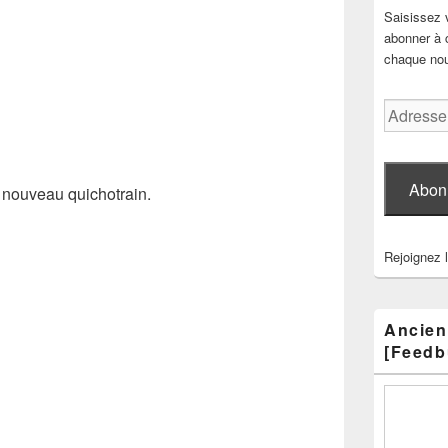
Saisissez 
abonner à c
chaque nouv
Adresse
e-
mail
Abon
 nouveau quichotrain.
Rejoignez 
Ancien
[Feedb