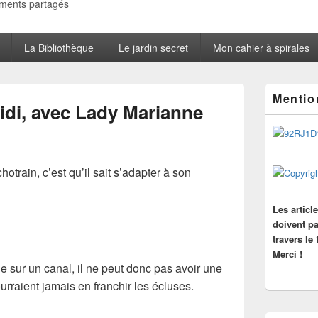
oments partagés
La Bibliothèque
Le jardin secret
Mon cahier à spirales
Zone
Mentio
principale
idi, avec Lady Marianne
de
widget
pour
la
barre
hotrain, c’est qu’il sait s’adapter à son
latérale
Les articl
doivent pa
travers le
Merci !
 sur un canal, il ne peut donc pas avoir une
rraient jamais en franchir les écluses.