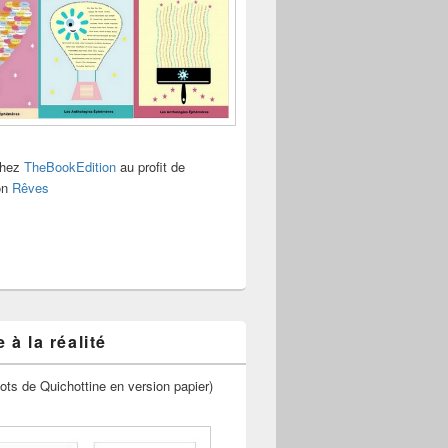
chez
TheBookEdition
au profit de
ion
Rêves
 à la réalité
ots de Quichottine en version papier)