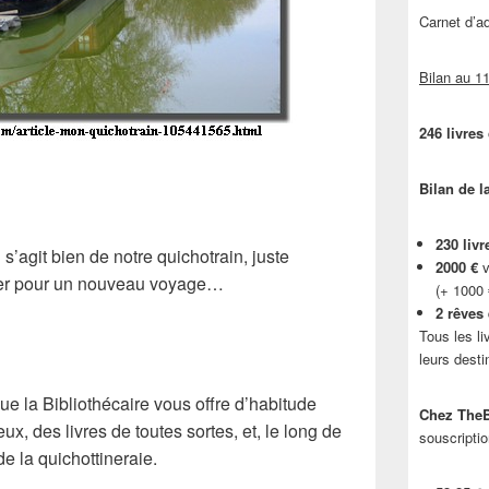
Carnet d’
Bilan au 11
246 livres
Bilan de l
230 livr
 s’agit bien de notre quichotrain, juste
2000 €
v
uer pour un nouveau voyage…
(+ 1000
2 rêves
Tous les li
leurs desti
 que la Bibliothécaire vous offre d’habitude
Chez TheB
, des livres de toutes sortes, et, le long de
souscriptio
de la quichottineraie.