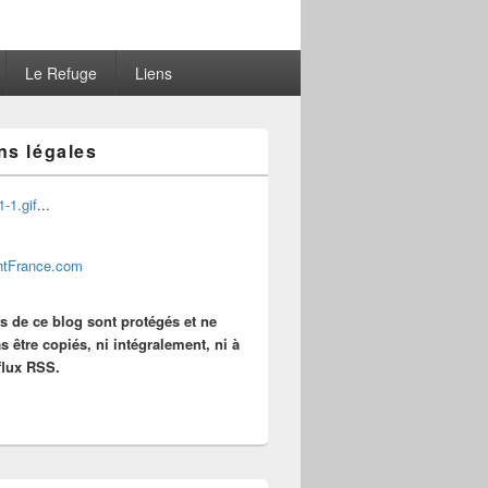
Le Refuge
Liens
ns légales
...
es de ce blog sont protégés et ne
s être copiés, ni intégralement, ni à
 flux RSS.