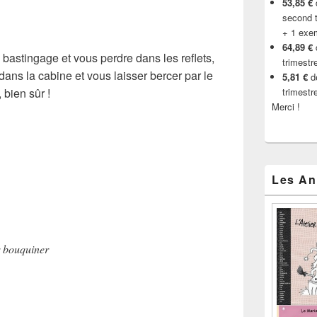
53,85 €
d
second t
+ 1 exe
64,89 €
bastingage et vous perdre dans les reflets,
trimestr
dans la cabine et vous laisser bercer par le
5,81 €
de
 bien sûr !
trimestr
Merci !
Les An
 bouquiner