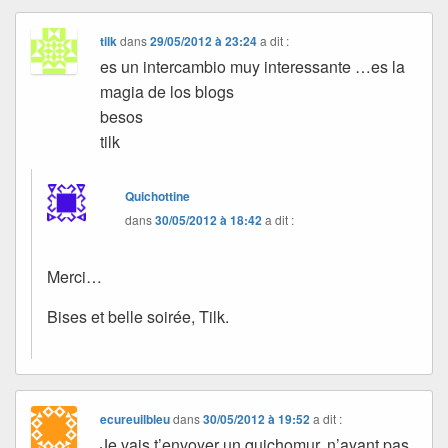
tilk
dans
29/05/2012 à 23:24
a dit :
es un intercambio muy interessante …es la
magia de los blogs
besos
tilk
Quichottine
dans
30/05/2012 à 18:42
a dit :
Merci…
Bises et belle soirée, Tilk.
ecureuilbleu
dans
30/05/2012 à 19:52
a dit :
Je vais t’envoyer un quichomur, n’ayant pas