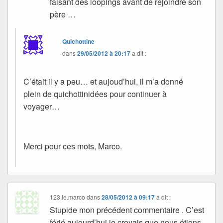
faisant des loopings avant de rejoindre son
père …
Quichottine
dans
29/05/2012 à 20:17
a dit :
C’était il y a peu… et aujoud’hui, il m’a donné
plein de quichottinidées pour continuer à
voyager…
Merci pour ces mots, Marco.
123.le.marco
dans
28/05/2012 à 09:17
a dit :
Stupide mon précédent commentaire . C’est
férié aujourd’hui je croyais que nous étions