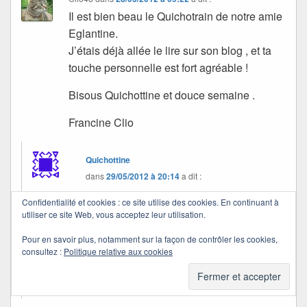
Il est bien beau le Quichotrain de notre amie
Eglantine.
J’étais déjà allée le lire sur son blog , et ta
touche personnelle est fort agréable !
Bisous Quichottine et douce semaine .
Francine Clio
Quichottine
dans
29/05/2012 à 20:14
a dit :
Confidentialité et cookies : ce site utilise des cookies. En continuant à
Merci !
utiliser ce site Web, vous acceptez leur utilisation.
Pour en savoir plus, notamment sur la façon de contrôler les cookies,
Je suis contente de voir que tu la connais bien.
consultez :
Politique relative aux cookies
Bisous et douce semaine à toi aussi. Merci !