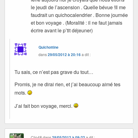
le jeudi de l’ascension . Quelle bévue !Il me
faudrait un quichocalendrier . Bonne journée
et bon voyage . (Moralité : il ne faut jamais
écrire avant le p’tit déjeuner)
Quichottine
dans
29/05/2012 à 20:16
a dit :
Tu sais, ce n’est pas grave du tout…
Promis, je ne dirai rien, et j’ai beaucoup aimé tes
mots.
J’ai fait bon voyage, merci.
Clio48
dans
28/05/2012 à 09:22
a dit :