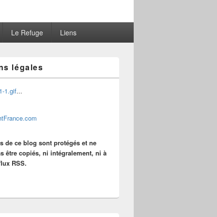
Le Refuge
Liens
ns légales
...
es de ce blog sont protégés et ne
s être copiés, ni intégralement, ni à
 flux RSS.