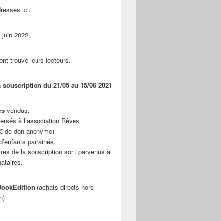
adresses
ici
.
 juin 2022
ont trouvé leurs lecteurs.
a souscription du 21/05 au 15/06 2021
es
vendus.
ersés à l’association Rêves
 € de don anonyme)
d’enfants parrainés.
vres de la souscription sont parvenus à
nataires.
ookEdition
(achats directs hors
n)