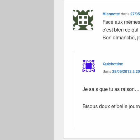
M'annette
dans
27/05
Face aux mêmes i
c’est bien ce qui
Bon dimanche, j
Quichottine
dans
29/05/2012 à 2
Je sais que tu as raison…
Bisous doux et belle journ