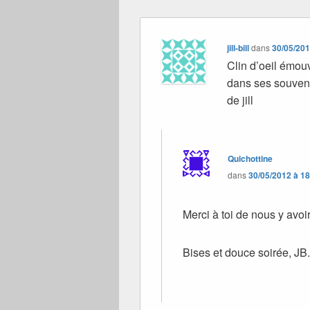
jill-bill
dans
30/05/201
Clin d’oeil émou
dans ses souven
de jill
Quichottine
dans
30/05/2012 à 1
Merci à toi de nous y av
Bises et douce soirée, JB.