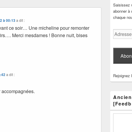
Saisissez 
abonner à c
chaque nouv
2 à 00:13
a dit :
vant ce soir… Une micheline pour remonter
Adresse
irs…. Merci mesdames ! Bonne nuit, bises
e-
mail
Abon
8:42
a dit :
Rejoignez 
oir accompagnées.
Ancien
[Feedb