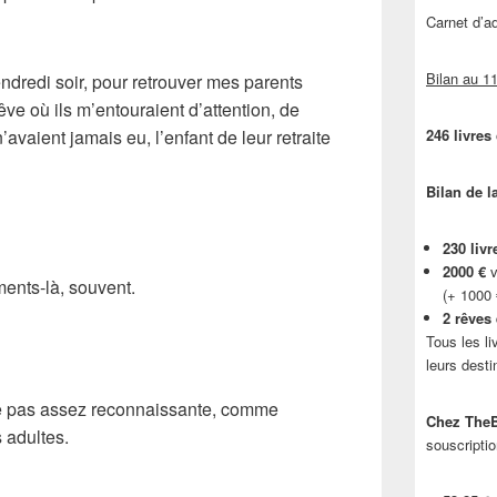
Carnet d’
Bilan au 11
ndredi soir, pour retrouver mes parents
ve où ils m’entouraient d’attention, de
n’avaient jamais eu, l’enfant de leur retraite
246 livres
Bilan de l
230 livr
2000 €
v
ments-là, souvent.
(+ 1000
2 rêves
Tous les li
leurs desti
te pas assez reconnaissante, comme
Chez TheB
 adultes.
souscriptio