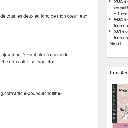
53,85 €
d
second t
+ 1 exe
garde tous les deux au fond de mon cœur, eux
64,89 €
trimestr
5,81 €
de
trimestr
Merci !
aujourd’hui ? Peut-être à cause de
lle nous offre sur son blog.
Les An
og.com/article-pour-quichottine-