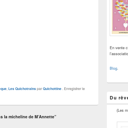
En vente 
l’associat
Blog
.
èque
,
Les Quichotrains
par
Quichottine
. Enregistrer le
Du rêve
(Les m
s la micheline de M’Annette”