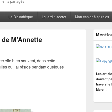
oments partagés
La Bibliothèque
Le jardin secret
Mon cahier à spirales
Zone
Mentio
principale
e de M’Annette
de
widget
pour
la
barre
ec elle bien souvent, dans cette
latérale
villes où j’ai résidé pendant quelques
Les articl
doivent pa
travers le
Merci !