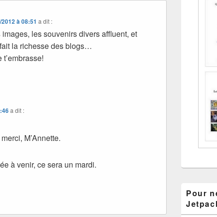
/2012 à 08:51
a dit :
mages, les souvenirs divers affluent, et
 fait la richesse des blogs…
e t’embrasse!
0:46
a dit :
 merci, M’Annette.
ée à venir, ce sera un mardi.
Pour ne
Jetpac