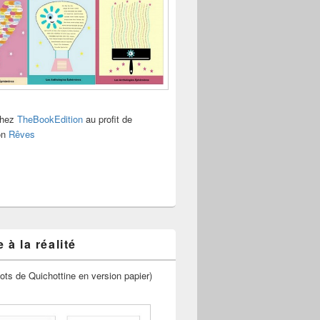
chez
TheBookEdition
au profit de
ion
Rêves
 à la réalité
ots de Quichottine en version papier)