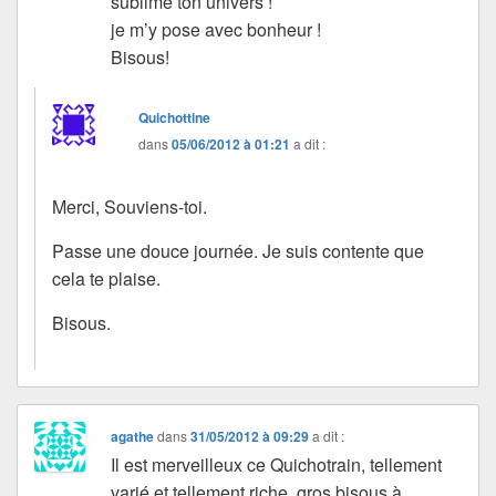
sublime ton univers !
je m’y pose avec bonheur !
Bisous!
Quichottine
dans
05/06/2012 à 01:21
a dit :
Merci, Souviens-toi.
Passe une douce journée. Je suis contente que
cela te plaise.
Bisous.
agathe
dans
31/05/2012 à 09:29
a dit :
Il est merveilleux ce Quichotrain, tellement
varié et tellement riche, gros bisous à