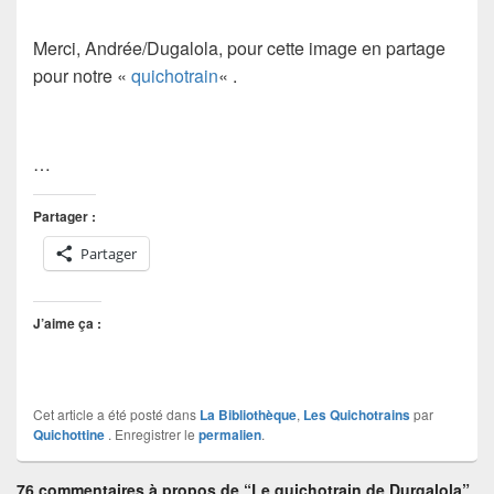
Merci, Andrée/Dugalola, pour cette image en partage
pour notre «
quichotrain
« .
…
Partager :
Partager
J’aime ça :
Cet article a été posté dans
La Bibliothèque
,
Les Quichotrains
par
Quichottine
. Enregistrer le
permalien
.
76 commentaires à propos de “Le quichotrain de Durgalola”