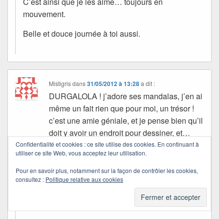
C’est ainsi que je les aime… toujours en
mouvement.
Belle et douce journée à toi aussi.
Mistigris
dans
31/05/2012 à 13:28
a dit :
DURGALOLA ! j’adore ses mandalas, j’en ai
même un fait rien que pour moi, un trésor !
c’est une amie géniale, et je pense bien qu’il
doit y avoir un endroit pour dessiner, et…
ranger les romans d’Olivier ! Bisous, MIAOU
Confidentialité et cookies : ce site utilise des cookies. En continuant à
utiliser ce site Web, vous acceptez leur utilisation.
!!!!
Pour en savoir plus, notamment sur la façon de contrôler les cookies,
consultez :
Politique relative aux cookies
Quichottine
dans
03/06/2012 à 12:01
a dit :