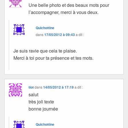
Une belle photo et des beaux mots pour
l’accompagner, merci à vous deux.
Quichottine
dans
17/05/2012 à 09:43
a dit :
Je suis ravie que cela te plaise.
Merci à toi pour ta présence et tes mots.
tiot
dans
14/05/2012 à 17:19
a dit :
salut
très joli texte
bonne journée
Quichottine