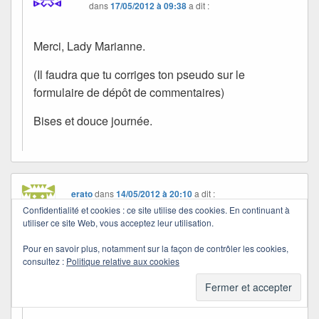
dans
17/05/2012 à 09:38
a dit :
Merci, Lady Marianne.
(Il faudra que tu corriges ton pseudo sur le
formulaire de dépôt de commentaires)
Bises et douce journée.
erato
dans
14/05/2012 à 20:10
a dit :
C’est adorable et tendre …. j’aime beaucoup
Confidentialité et cookies : ce site utilise des cookies. En continuant à
utiliser ce site Web, vous acceptez leur utilisation.
….le résultat est original!!!
Douce soirée, bisous Quichottine
Pour en savoir plus, notamment sur la façon de contrôler les cookies,
consultez :
Politique relative aux cookies
Quichottine
dans
17/05/2012 à 09:37
a dit :