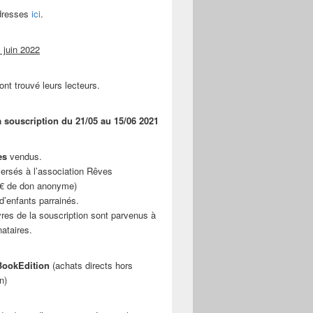
adresses
ici
.
 juin 2022
ont trouvé leurs lecteurs.
a souscription du 21/05 au 15/06 2021
es
vendus.
ersés à l’association Rêves
 € de don anonyme)
d’enfants parrainés.
vres de la souscription sont parvenus à
nataires.
ookEdition
(achats directs hors
n)