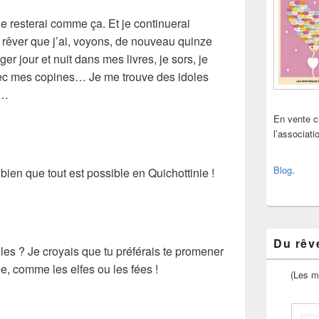
je resterai comme ça. Et je continuerai
de rêver que j’ai, voyons, de nouveau quinze
r jour et nuit dans mes livres, je sors, je
avec mes copines… Je me trouve des idoles
e…
En vente 
l’associat
Blog
.
 bien que tout est possible en Quichottinie !
Du rêve
lles ? Je croyais que tu préférais te promener
e, comme les elfes ou les fées !
(Les m