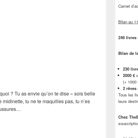
Carnet d’
Bilan au 11
246 livres
Bilan de l
230 livr
2000 €
v
(+ 1000
2 rêves
quoi ? Tu as envie qu’on te dise « sois belle
Tous les li
ne midinette, tu ne te maquilles pas, tu n’es
leurs desti
haussures…
Chez TheB
souscriptio