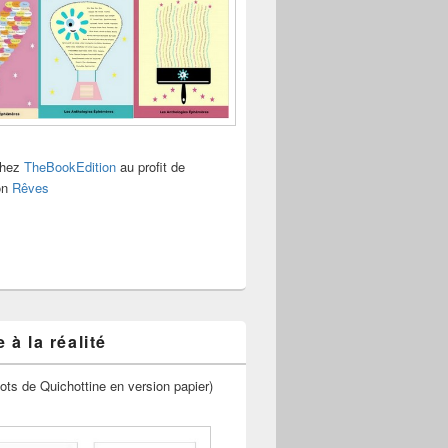
chez
TheBookEdition
au profit de
ion
Rêves
 à la réalité
ots de Quichottine en version papier)