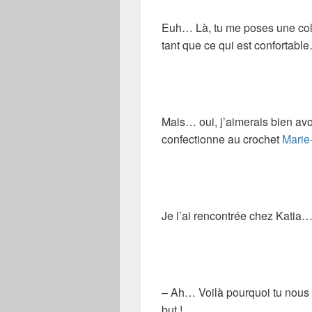
Euh… Là, tu me poses une coll
tant que ce qui est confortabl
Mais… oui, j’aimerais bien av
confectionne au crochet
Marie
Je l’ai rencontrée chez Katia
– Ah… Voilà pourquoi tu nous p
but !