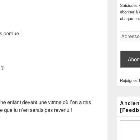
Saisissez 
abonner à c
chaque nouv
is perdue !
Adresse
e-
mail
Abon
 ?
Rejoignez 
ne enfant devant une vitrine où l’on a mis
Ancien
re que tu n’en serais pas revenu !
[Feedb