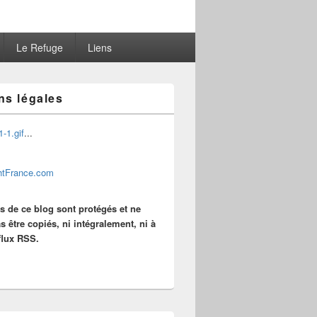
Le Refuge
Liens
ns légales
...
es de ce blog sont protégés et ne
s être copiés, ni intégralement, ni à
 flux RSS.