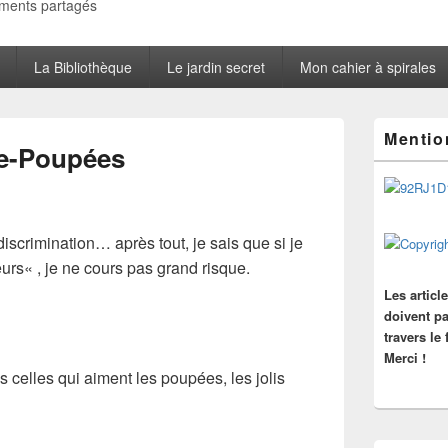
oments partagés
La Bibliothèque
Le jardin secret
Mon cahier à spirales
Zone
Mentio
principale
ie-Poupées
de
widget
pour
la
barre
discrimination… après tout, je sais que si je
latérale
eurs
« , je ne cours pas grand risque.
Les articl
doivent pa
travers le
Merci !
 celles qui aiment les poupées, les jolis