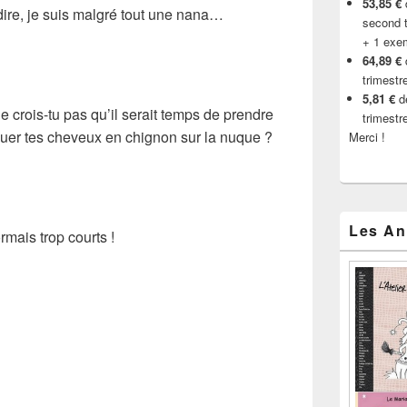
53,85 €
d
dire, je suis malgré tout une nana…
second t
+ 1 exe
64,89 €
trimestr
5,81 €
de
e crois-tu pas qu’il serait temps de prendre
trimestr
 nouer tes cheveux en chignon sur la nuque ?
Merci !
Les An
mais trop courts !