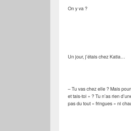
On y va ?
Un jour, j’étais chez Katia…
– Tu vas chez elle ? Mais pour
et tais-toi » ? Tu n’as rien d’u
pas du tout « fringues » ni c