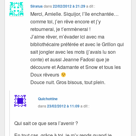
Siratus
dans
22/02/2012 à 21:29
a dit :
Merci, Amielle. Siquijor, l’île enchantée…
comme toi, j’en rêve encore et j’y
retournerai, je t’emmènerai !
J’aime rêver, m’évader ici avec ma
bibliothécaire préférée et avec le Grillon qui
sait jongler avec les mots (j’avais lu son
conte) et aussi Jeanne Fadosi que je
découvre et Adamante et Snow et tous les
Doux rêveurs
Douce nuit. Gros bisous, tout plein.
Quichottine
dans
23/02/2012 à 11:09
a dit :
Qui sait ce que sera l’avenir ?
En tout cas, grâce à toi, je m’y rends quand je