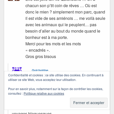
chacun son p’tit coin de rêves … Où est
donc le mien ? simplement mon parc, quand
il est vide de ses amiénois … me voilà seule
avec les animaux qui le peuplent… pas
besoin d’aller au bout du monde quand le
bonheur est à ma porte.
Merci pour tes mots et les mots
« encadrés ».
Gros gros bisous
Quichottine
Confidentialité et cookies : ce site utilise des cookies. En continuant à
dans
22/02/2012 à 14:36
a dit :
utiliser ce site Web, vous acceptez leur utilisation.
Pour en savoir plus, notamment sur la façon de contrôler les cookies,
Le mien est ici aussi… Mais, tu sais, rien ne nous
consultez :
Politique relative aux cookies
empêche d’aimer certaines images…
C’est sans doute une des raisons de mes
voyages bloguesques.