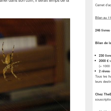
caner dans son coin, il serait temps de la
Carnet d’
Bilan au 11
246 livres
Bilan de l
230 livr
2000 €
v
(+ 1000
2 rêves
Tous les li
leurs desti
Chez TheB
souscriptio