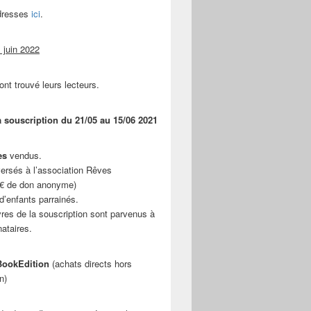
adresses
ici
.
 juin 2022
ont trouvé leurs lecteurs.
a souscription du 21/05 au 15/06 2021
es
vendus.
ersés à l’association Rêves
 € de don anonyme)
d’enfants parrainés.
vres de la souscription sont parvenus à
nataires.
ookEdition
(achats directs hors
n)