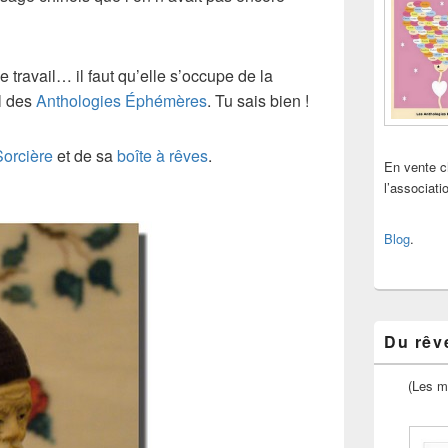
 travail… il faut qu’elle s’occupe de la
l des
Anthologies Éphémères
. Tu sais bien !
Sorcière
et de sa
boîte à rêves
.
En vente 
l’associat
Blog
.
Du rêve
(Les m