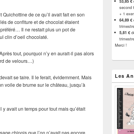
53,85 €
d
second t
+ 1 exe
Quichottine de ce qu’il avait fait en son
64,89 €
 de confiture et de chocolat étaient
trimestr
 préféré… Il ne restait plus un pot de
5,81 €
de
l clin d’oeil chocolaté.
trimestr
Merci !
Après tout, pourquoi n’y en aurait-il pas alors
ard de velours…)
Les An
 devait se taire. Il le ferait, évidemment. Mais
un voile de brume sur le château, jusqu’à
il y avait un temps pour tout mais qu’était
sage chinois que l’on n’avait pas encore