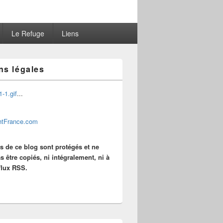
Le Refuge
Liens
ns légales
...
es de ce blog sont protégés et ne
s être copiés, ni intégralement, ni à
 flux RSS.