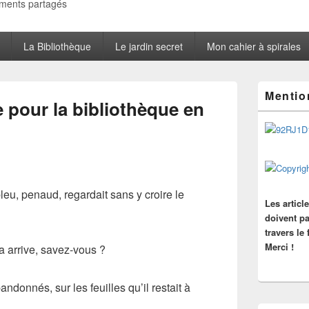
oments partagés
La Bibliothèque
Le jardin secret
Mon cahier à spirales
Zone
Mentio
principale
 pour la bibliothèque en
de
widget
pour
la
barre
latérale
bleu, penaud, regardait sans y croire le
Les articl
doivent pa
travers le
Merci !
la arrive, savez-vous ?
bandonnés, sur les feuilles qu’il restait à