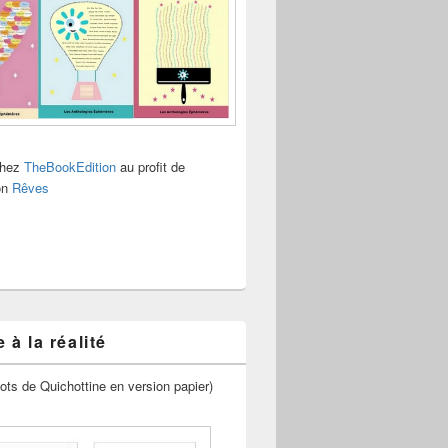
chez
TheBookEdition
au profit de
ion
Rêves
 à la réalité
ots de Quichottine en version papier)