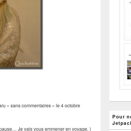
 paru « sans commentaires » le 4 octobre
Pour ne
Jetpac
n pause… Je vais vous emmener en voyage. )