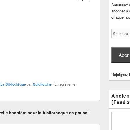
Saisissez 
abonner à c
chaque nouv
Adresse
e-
mail
Abon
Rejoignez 
,
La Bibliothèque
par
Quichottine
. Enregistrer le
Ancien
[Feedb
lle bannière pour la bibliothèque en pause”