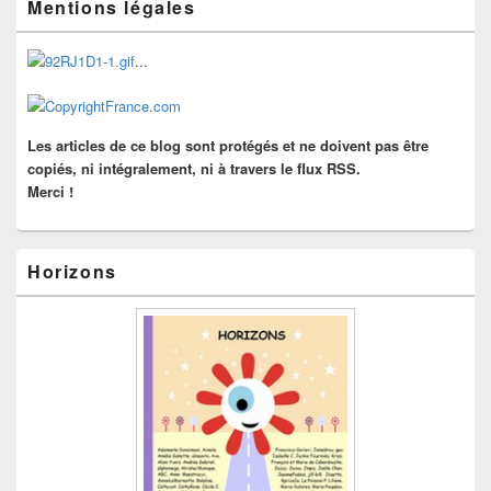
Mentions légales
principale
de
widget
...
pour
la
barre
latérale
Les articles de ce blog sont protégés et ne doivent pas être
copiés, ni intégralement, ni à travers le flux RSS.
Merci !
Horizons