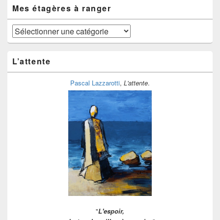
temps
Mes étagères à ranger
Mes
étagères
à
ranger
L’attente
Pascal Lazzarotti
,
L'attente
.
"
L'espoir,