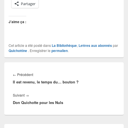
Partager
J’aime ça :
Cet article a été posté dans
La Bibliothèque
,
Lettres aux abonnés
par
Quichottine
. Enregistrer le
permalien
.
Navigation
de
Article
←
Précédent
l’article
Il est revenu, le temps du… bouton ?
précédent :
Article
Suivant
→
Don Quichotte pour les Nuls
suivant :
Zone