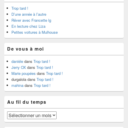
Trop tard !
D’une année à l’autre
Rêver avec Francette lg
En lecture chez Liza
Petites voitures à Mulhouse
De vous à moi
danièle
dans
Trop tard !
Jerry OX
dans
Trop tard !
Marie poupées
dans
Trop tard !
durgalola
dans
Trop tard !
mahina
dans
Trop tard !
Au fil du temps
Au
fil
du